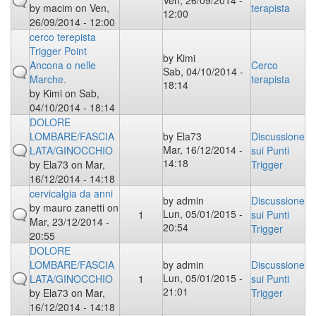
Ven, 26/09/2014 -
by
macim
on Ven,
terapista
12:00
26/09/2014 - 12:00
cerco terepista
Trigger Point
by
Kimi
Ancona o nelle
Cerco
Sab, 04/10/2014 -
Marche.
terapista
18:14
by
Kimi
on Sab,
04/10/2014 - 18:14
DOLORE
LOMBARE/FASCIA
by
Ela73
Discussione
Mar, 16/12/2014 -
LATA/GINOCCHIO
sui Punti
14:18
by
Ela73
on Mar,
Trigger
16/12/2014 - 14:18
cervicalgia da anni
by
admin
Discussione
by
mauro zanetti
on
Lun, 05/01/2015 -
1
sui Punti
Mar, 23/12/2014 -
20:54
Trigger
20:55
DOLORE
LOMBARE/FASCIA
by
admin
Discussione
Lun, 05/01/2015 -
LATA/GINOCCHIO
1
sui Punti
21:01
by
Ela73
on Mar,
Trigger
16/12/2014 - 14:18