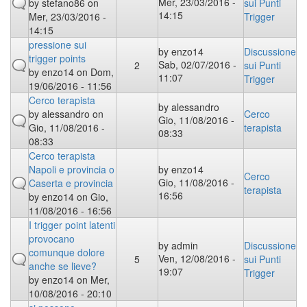
Mer, 23/03/2016 -
by
stefano86
on
sui Punti
14:15
Mer, 23/03/2016 -
Trigger
14:15
pressione sui
by
enzo14
Discussione
trigger points
Sab, 02/07/2016 -
2
sui Punti
by
enzo14
on Dom,
11:07
Trigger
19/06/2016 - 11:56
Cerco terapista
by
alessandro
by
alessandro
on
Cerco
Gio, 11/08/2016 -
Gio, 11/08/2016 -
terapista
08:33
08:33
Cerco terapista
Napoli e provincia o
by
enzo14
Cerco
Gio, 11/08/2016 -
Caserta e provincia
terapista
16:56
by
enzo14
on Gio,
11/08/2016 - 16:56
I trigger point latenti
provocano
by
admin
Discussione
comunque dolore
Ven, 12/08/2016 -
5
sui Punti
anche se lieve?
19:07
Trigger
by
enzo14
on Mer,
10/08/2016 - 20:10