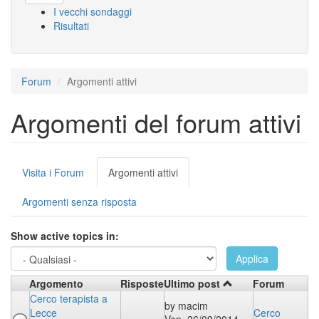
I vecchi sondaggi
Risultati
Forum
Argomenti attivi
Argomenti del forum attivi
Schede
Visita i Forum
Argomenti attivi
(scheda
primarie
attiva)
Argomenti senza risposta
Show active topics in:
Applica
Argomento
Risposte
Ultimo post
Forum
Cerco terapista a
by
macim
Lecce
Cerco