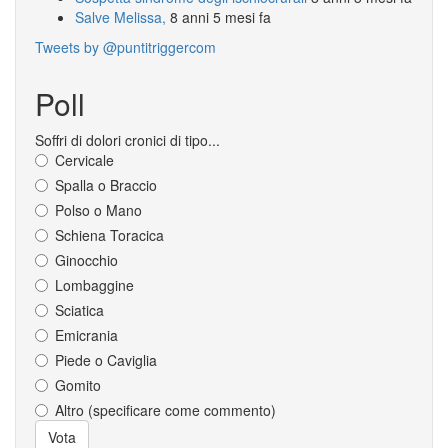
Salve Melissa,
8 anni 5 mesi fa
Tweets by @puntitriggercom
Poll
Soffri di dolori cronici di tipo...
Cervicale
Spalla o Braccio
Polso o Mano
Schiena Toracica
Ginocchio
Lombaggine
Sciatica
Emicrania
Piede o Caviglia
Gomito
Altro (specificare come commento)
Scelte
Vota