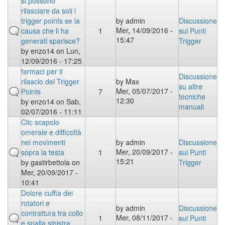
si possono
rilasciare da soli i
trigger points se la
by
admin
Discussione
Mer, 14/09/2016 -
causa che li ha
1
sui Punti
15:47
generati sparisce?
Trigger
by
enzo14
on Lun,
12/09/2016 - 17:25
farmaci per il
Discussione
rilascio dei Trigger
by
Max
su altre
Mer, 05/07/2017 -
Points
7
tecniche
12:30
by
enzo14
on Sab,
manuali
02/07/2016 - 11:11
Clic scapolo
omerale e difficoltà
nei movimenti
by
admin
Discussione
Mer, 20/09/2017 -
sopra la testa
1
sui Punti
15:21
by
gastirbettola
on
Trigger
Mer, 20/09/2017 -
10:41
Dolore cuffia dei
rotatori e
by
admin
Discussione
contrattura tra collo
Mer, 08/11/2017 -
1
sui Punti
e spalla sinistra