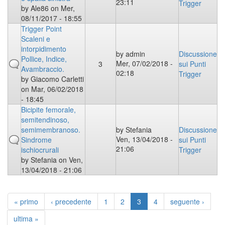
23:11
Trigger
by
Ale86
on Mer,
08/11/2017 - 18:55
Trigger Point
Scaleni e
intorpidimento
by
admin
Discussione
Pollice, Indice,
Mer, 07/02/2018 -
3
sui Punti
Avambraccio.
02:18
Trigger
by
Giacomo Carletti
on Mar, 06/02/2018
- 18:45
Bicipite femorale,
semitendinoso,
semimembranoso.
by
Stefania
Discussione
Ven, 13/04/2018 -
Sindrome
sui Punti
21:06
ischiocrurali
Trigger
by
Stefania
on Ven,
13/04/2018 - 21:06
« primo
‹ precedente
1
2
3
4
seguente ›
ultima »