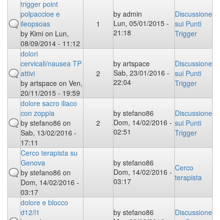
trigger point
polpaccioe e
by
admin
Discussione
Lun, 05/01/2015 -
ileopsoas
1
sui Punti
21:18
by
Kimi
on Lun,
Trigger
08/09/2014 - 11:12
dolori
cervicali/nausea TP
by
artspace
Discussione
Sab, 23/01/2016 -
attivi
2
sui Punti
22:04
by
artspace
on Ven,
Trigger
20/11/2015 - 19:59
dolore sacro iliaco
con zoppia
by
stefano86
Discussione
Dom, 14/02/2016 -
by
stefano86
on
2
sui Punti
02:51
Sab, 13/02/2016 -
Trigger
17:11
Cerco terapista su
Genova
by
stefano86
Cerco
Dom, 14/02/2016 -
by
stefano86
on
terapista
03:17
Dom, 14/02/2016 -
03:17
dolore e blocco
d12/l1
by
stefano86
Discussione