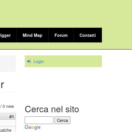
rigger
Mind Map
Forum
Contatti
Login
r
Cerca nel sito
 / 0 new
#1
qualche