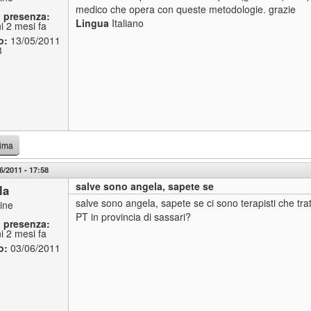
medico che opera con queste metodologie. grazie
a presenza:
Lingua
Italiano
i 2 mesi fa
o:
13/05/2011
8
cima
6/2011 - 17:58
salve sono angela, sapete se
la
salve sono angela, sapete se ci sono terapisti che trat
line
PT in provincia di sassari?
a presenza:
i 2 mesi fa
o:
03/06/2011
1