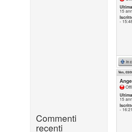
Ultim
15 ann
Iscritt
- 15:4
In 
Ven, 03/0
Ange
Off
Ultim
15 ann
Iscritt
- 16:2
Commenti
recenti