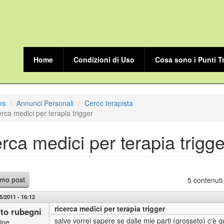
Home
Condizioni di Uso
Cosa sono i Punti T
ms
Annunci Personali
Cerco terapista
erca medici per terapia trigger
erca medici per terapia trigge
5 contenuti
imo post
5/2011 - 16:12
ricerca medici per terapia trigger
to rubegni
salve vorrei sapere se dalle mie parti (grosseto) c'è 
line