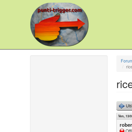
Salta
al
contenuto
principale
Foru
ric
ric
Ult
Ven, 13/0
rober
Off