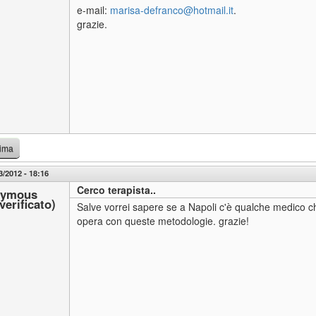
e-mail:
marisa-defranco@hotmail.it
.
grazie.
cima
3/2012 - 18:16
Cerco terapista..
ymous
verificato)
Salve vorrei sapere se a Napoli c'è qualche medico c
opera con queste metodologie. grazie!