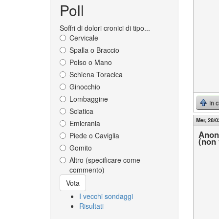
Poll
Soffri di dolori cronici di tipo...
Cervicale
Spalla o Braccio
Polso o Mano
Schiena Toracica
Ginocchio
Lombaggine
In 
Sciatica
Mer, 28/0
Emicrania
Anon
Piede o Caviglia
(non 
Gomito
Altro (specificare come
commento)
Scelte
Vota
I vecchi sondaggi
Risultati