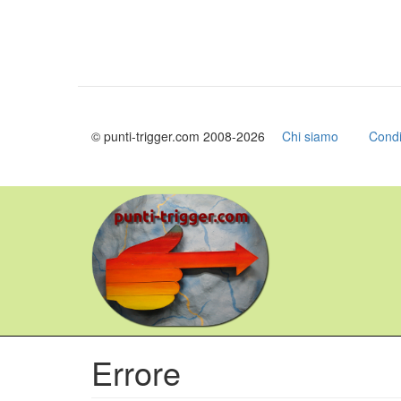
© punti-trigger.com 2008-2026
Chi siamo
Condi
Salta
al
contenuto
principale
Errore