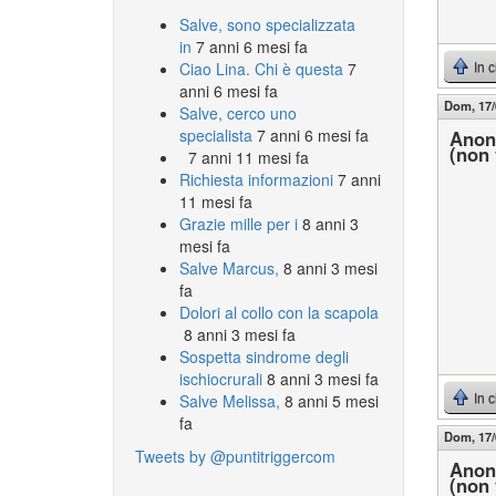
Salve, sono specializzata
in
7 anni 6 mesi fa
Ciao Lina. Chi è questa
7
In 
anni 6 mesi fa
Dom, 17/
Salve, cerco uno
specialista
7 anni 6 mesi fa
Anon
(non 
7 anni 11 mesi fa
Richiesta informazioni
7 anni
11 mesi fa
Grazie mille per i
8 anni 3
mesi fa
Salve Marcus,
8 anni 3 mesi
fa
Dolori al collo con la scapola
8 anni 3 mesi fa
Sospetta sindrome degli
ischiocrurali
8 anni 3 mesi fa
Salve Melissa,
8 anni 5 mesi
In 
fa
Dom, 17/
Tweets by @puntitriggercom
Anon
(non 