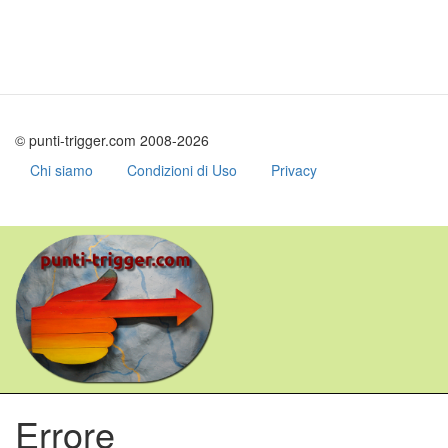
© punti-trigger.com 2008-2026
Chi siamo
Condizioni di Uso
Privacy
Salta
al
contenuto
principale
Errore