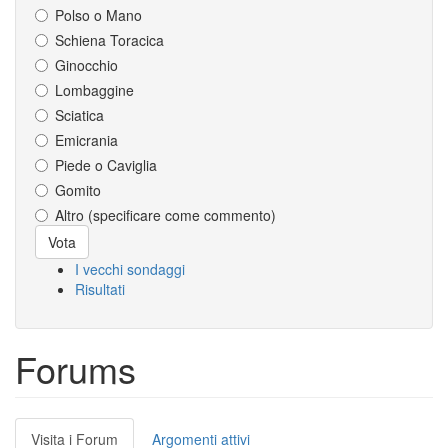
Polso o Mano
Schiena Toracica
Ginocchio
Lombaggine
Sciatica
Emicrania
Piede o Caviglia
Gomito
Altro (specificare come commento)
Scelte
Vota
I vecchi sondaggi
Risultati
Forums
Schede
Visita i Forum
(scheda
Argomenti attivi