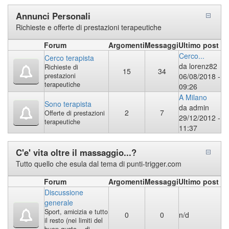
Annunci Personali
Richieste e offerte di prestazioni terapeutiche
Forum
Argomenti
Messaggi
Ultimo post
Cerco...
Cerco terapista
da
lorenz82
Richieste di
15
34
prestazioni
06/08/2018 -
terapeutiche
09:26
A Milano
Sono terapista
da
admin
2
7
Offerte di prestazioni
29/12/2012 -
terapeutiche
11:37
C'e' vita oltre il massaggio...?
Tutto quello che esula dal tema di punti-trigger.com
Forum
Argomenti
Messaggi
Ultimo post
Discussione
generale
Sport, amicizia e tutto
0
0
n/d
il resto (nei limiti del
buon gusto... di