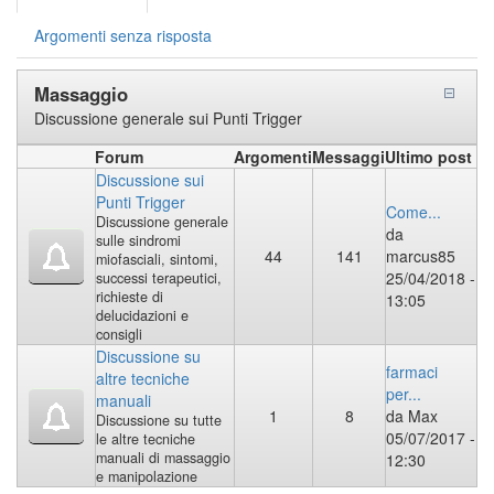
primarie
attiva)
Argomenti senza risposta
Massaggio
Discussione generale sui Punti Trigger
Forum
Argomenti
Messaggi
Ultimo post
Discussione sui
Punti Trigger
Come...
Discussione generale
da
sulle sindromi
44
141
marcus85
miofasciali, sintomi,
25/04/2018 -
successi terapeutici,
richieste di
13:05
delucidazioni e
consigli
Discussione su
farmaci
altre tecniche
per...
manuali
1
8
da
Max
Discussione su tutte
05/07/2017 -
le altre tecniche
manuali di massaggio
12:30
e manipolazione