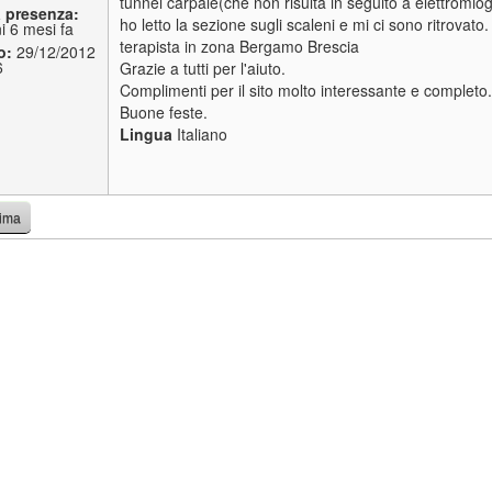
tunnel carpale(che non risulta in seguito a elettromiog
a presenza:
ho letto la sezione sugli scaleni e mi ci sono ritrovato
i 6 mesi fa
terapista in zona Bergamo Brescia
o:
29/12/2012
6
Grazie a tutti per l'aiuto.
Complimenti per il sito molto interessante e completo.
Buone feste.
Lingua
Italiano
cima