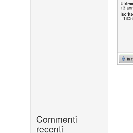
Ultim
13 ann
Iscritt
- 18:3
In 
Commenti
recenti