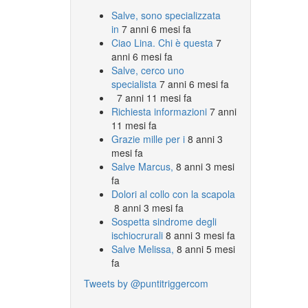
Salve, sono specializzata
in
7 anni 6 mesi fa
Ciao Lina. Chi è questa
7
anni 6 mesi fa
Salve, cerco uno
specialista
7 anni 6 mesi fa
7 anni 11 mesi fa
Richiesta informazioni
7 anni
11 mesi fa
Grazie mille per i
8 anni 3
mesi fa
Salve Marcus,
8 anni 3 mesi
fa
Dolori al collo con la scapola
8 anni 3 mesi fa
Sospetta sindrome degli
ischiocrurali
8 anni 3 mesi fa
Salve Melissa,
8 anni 5 mesi
fa
Tweets by @puntitriggercom