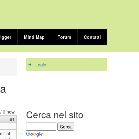
rigger
Mind Map
Forum
Contatti
Login
ta
Cerca nel sito
 / 0 new
#1
ili al