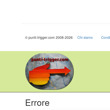
© punti-trigger.com 2008-2026
Chi siamo
Condi
Salta
al
contenuto
principale
Errore