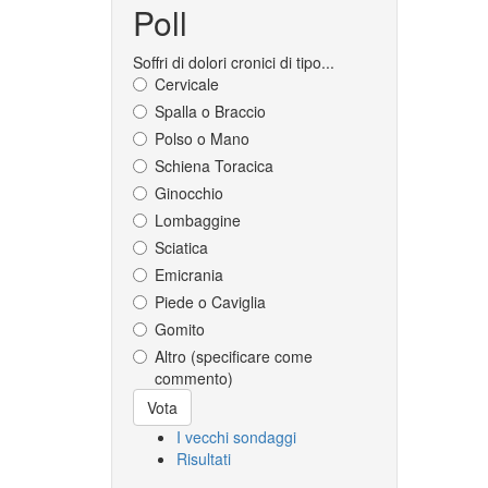
Poll
Soffri di dolori cronici di tipo...
Cervicale
Spalla o Braccio
Polso o Mano
Schiena Toracica
Ginocchio
Lombaggine
Sciatica
Emicrania
Piede o Caviglia
Gomito
Altro (specificare come
commento)
Scelte
Vota
I vecchi sondaggi
Risultati