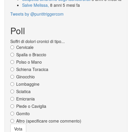
Salve Melissa,
8 anni 5 mesi fa
Tweets by @puntitriggercom
Poll
Soffri di dolori cronici di tipo...
Cervicale
Spalla o Braccio
Polso o Mano
Schiena Toracica
Ginocchio
Lombaggine
Sciatica
Emicrania
Piede o Caviglia
Gomito
Altro (specificare come commento)
Scelte
Vota