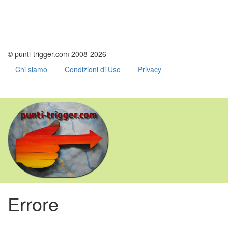
© punti-trigger.com 2008-2026
Chi siamo
Condizioni di Uso
Privacy
Salta
al
contenuto
principale
Errore