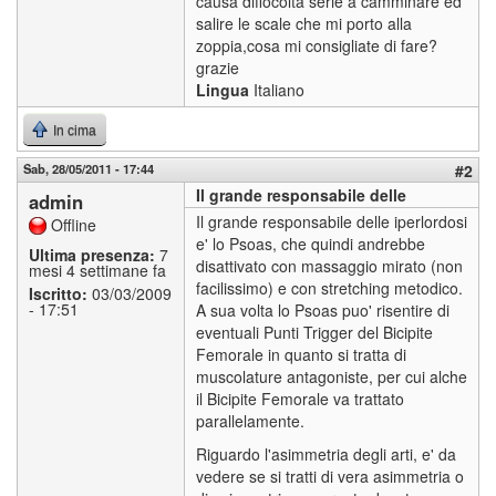
causa diffocoltà serie a camminare ed
salire le scale che mi porto alla
zoppia,cosa mi consigliate di fare?
grazie
Lingua
Italiano
In cima
Sab, 28/05/2011 - 17:44
#2
Il grande responsabile delle
admin
Il grande responsabile delle iperlordosi
Offline
e' lo Psoas, che quindi andrebbe
Ultima presenza:
7
disattivato con massaggio mirato (non
mesi 4 settimane fa
facilissimo) e con stretching metodico.
Iscritto:
03/03/2009
- 17:51
A sua volta lo Psoas puo' risentire di
eventuali Punti Trigger del Bicipite
Femorale in quanto si tratta di
muscolature antagoniste, per cui alche
il Bicipite Femorale va trattato
parallelamente.
Riguardo l'asimmetria degli arti, e' da
vedere se si tratti di vera asimmetria o