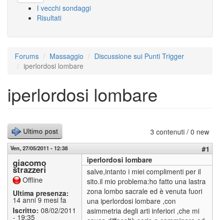
I vecchi sondaggi
Risultati
Forums
Massaggio
Discussione sui Punti Trigger
iperlordosi lombare
iperlordosi lombare
3 contenuti / 0 new
Ultimo post
Ven, 27/05/2011 - 12:38
#1
iperlordosi lombare
giacomo
strazzeri
salve,intanto i miei complimenti per il
Offline
sito.il mio problema:ho fatto una lastra
zona lombo sacrale ed è venuta fuori
Ultima presenza:
14 anni 9 mesi fa
una iperlordosi lombare ,con
Iscritto:
08/02/2011
asimmetria degli arti inferiori ,che mi
- 19:35