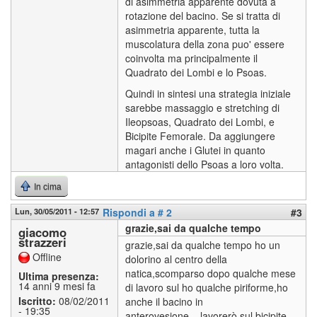
di asimmetria apparente dovuta a
rotazione del bacino. Se si tratta di
asimmetria apparente, tutta la
muscolatura della zona puo' essere
coinvolta ma principalmente il
Quadrato dei Lombi e lo Psoas.
Quindi in sintesi una strategia iniziale
sarebbe massaggio e stretching di
Ileopsoas, Quadrato dei Lombi, e
Bicipite Femorale. Da aggiungere
magari anche i Glutei in quanto
antagonisti dello Psoas a loro volta.
In cima
Lun, 30/05/2011 - 12:57
Rispondi a # 2
#3
grazie,sai da qualche tempo
giacomo
strazzeri
grazie,sai da qualche tempo ho un
Offline
dolorino al centro della
natica,scomparso dopo qualche mese
Ultima presenza:
14 anni 9 mesi fa
di lavoro sul ho qualche piriforme,ho
Iscritto:
08/02/2011
anche il bacino in
- 19:35
anterovesione....lavorerò sul bicipite