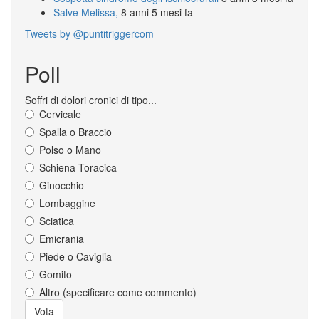
Salve Melissa,
8 anni 5 mesi fa
Tweets by @puntitriggercom
Poll
Soffri di dolori cronici di tipo...
Cervicale
Spalla o Braccio
Polso o Mano
Schiena Toracica
Ginocchio
Lombaggine
Sciatica
Emicrania
Piede o Caviglia
Gomito
Altro (specificare come commento)
Scelte
Vota