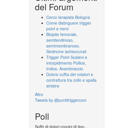
del Forum
Cerco terapista Bologna
Come distinguere trigger
point e nervi
Bicipite femorale,
semitendinoso,
semimembranoso.
Sindrome ischiocrurali
Trigger Point Scaleni e
intorpidimento Pollice,
Indice, Avambraccio.
Dolore cuffia dei rotatori e
contrattura tra collo e spalla
sinistra
Altro
Tweets by @puntitriggercom
Poll
Soffri di dolori cronici di tipo...