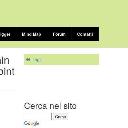
rigger
Mind Map
Forum
Contatti
ain
Login
oint
Cerca nel sito