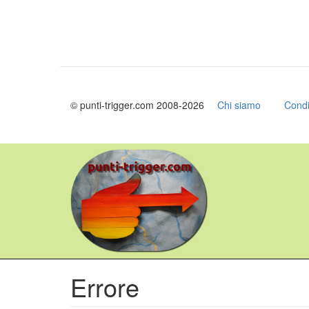
© punti-trigger.com 2008-2026
Chi siamo
Condi
Salta
al
contenuto
principale
Errore