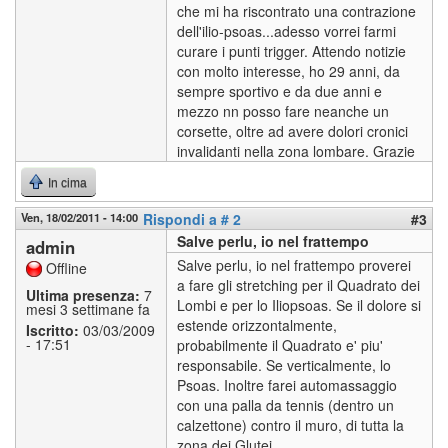
che mi ha riscontrato una contrazione
dell'ilio-psoas...adesso vorrei farmi
curare i punti trigger. Attendo notizie
con molto interesse, ho 29 anni, da
sempre sportivo e da due anni e
mezzo nn posso fare neanche un
corsette, oltre ad avere dolori cronici
invalidanti nella zona lombare. Grazie
In cima
Ven, 18/02/2011 - 14:00
Rispondi a # 2
#3
Salve perlu, io nel frattempo
admin
Salve perlu, io nel frattempo proverei
Offline
a fare gli stretching per il Quadrato dei
Ultima presenza:
7
Lombi e per lo Iliopsoas. Se il dolore si
mesi 3 settimane fa
estende orizzontalmente,
Iscritto:
03/03/2009
- 17:51
probabilmente il Quadrato e' piu'
responsabile. Se verticalmente, lo
Psoas. Inoltre farei automassaggio
con una palla da tennis (dentro un
calzettone) contro il muro, di tutta la
zona dei Glutei.