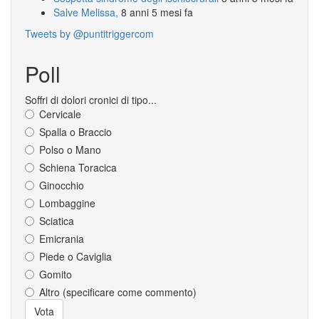
Salve Melissa,
8 anni 5 mesi fa
Tweets by @puntitriggercom
Poll
Soffri di dolori cronici di tipo...
Cervicale
Spalla o Braccio
Polso o Mano
Schiena Toracica
Ginocchio
Lombaggine
Sciatica
Emicrania
Piede o Caviglia
Gomito
Altro (specificare come commento)
Scelte
Vota