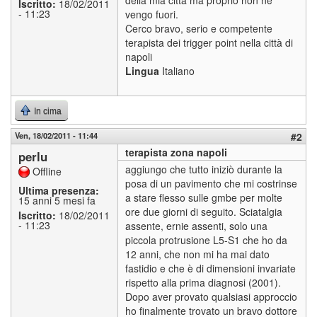
Iscritto:
18/02/2011
- 11:23
vengo fuori.
Cerco bravo, serio e competente
terapista dei trigger point nella città di
napoli
Lingua
Italiano
In cima
Ven, 18/02/2011 - 11:44
#2
terapista zona napoli
perlu
aggiungo che tutto iniziò durante la
Offline
posa di un pavimento che mi costrinse
Ultima presenza:
a stare flesso sulle gmbe per molte
15 anni 5 mesi fa
ore due giorni di seguito. Sciatalgia
Iscritto:
18/02/2011
- 11:23
assente, ernie assenti, solo una
piccola protrusione L5-S1 che ho da
12 anni, che non mi ha mai dato
fastidio e che è di dimensioni invariate
rispetto alla prima diagnosi (2001).
Dopo aver provato qualsiasi approccio
ho finalmente trovato un bravo dottore