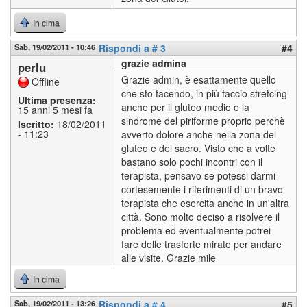
In cima
Sab, 19/02/2011 - 10:46
Rispondi a # 3
#4
grazie admina
perlu
Grazie admin, è esattamente quello
Offline
che sto facendo, in più faccio stretcing
Ultima presenza:
anche per il gluteo medio e la
15 anni 5 mesi fa
sindrome del piriforme proprio perchè
Iscritto:
18/02/2011
- 11:23
avverto dolore anche nella zona del
gluteo e del sacro. Visto che a volte
bastano solo pochi incontri con il
terapista, pensavo se potessi darmi
cortesemente i riferimenti di un bravo
terapista che esercita anche in un'altra
città. Sono molto deciso a risolvere il
problema ed eventualmente potrei
fare delle trasferte mirate per andare
alle visite. Grazie mile
In cima
Sab, 19/02/2011 - 13:26
Rispondi a # 4
#5