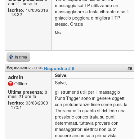
anni 1 mese fa
massaggio sui TP utilizzando un
Iscritto:
16/03/2016
massaggiatore a testa vibrante e se il
- 18:32
ghiaccio peggiora o migliora il TP
stesso. Grazie
Max
In cima
Mer, 05/07/2017 - 11:05
Rispondi a # 5
#6
Salve,
admin
Salve,
Offline
Ultima presenza:
8
gli strumenti utili per il massaggio
mesi 21 ore fa
Punti Trigger sono in genere oggetti
Iscritto:
03/03/2009
con protuberanze fisse come p.es. la
- 17:51
Theracane in quanto si richiede una
pressione concentrata su punti
determinati, tuttavia provare con
massaggiatori elettrici non puo'
nuocere anche se a prima vista