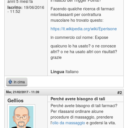
anni 5 mesi fa
Iscritto:
19/06/2016
Facendo qualche ricerca di farmaci
- 11:52
miorilassanti per contrattura
muscolare ho trovato questo:
https://it.wikipedia.org/wiki/Eperisone
in commercio col nome: Expose
qualcuno lo ha usato? o ne conosce
altri? o ne ha usato altri con risultati?
grazie
Lingua
Italiano
In cima
Mar, 21/02/2017 - 11:39
#2
Perché avete bisogno di tali
Gellios
Perché avete bisogno di tali farmaci?
Per rilassarsi ordinare alcune
procedure di massaggio, prendere
l'
olio da massaggio
e godersi la vita.