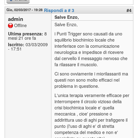
Gio, 02/03/2017 - 19:28
Rispondi a # 3
#4
Salve Enzo,
admin
Salve Enzo,
Offline
Ultima presenza:
8
i Punti Trigger sono causati da uno
mesi 21 ore fa
squilibrio biochimico locale che
Iscritto:
03/03/2009
interferisce con la comunicazione
- 17:51
neurologica e impedisce di ricevere
dal cervello il messaggio nervoso che
fa rilassare il muscolo.
Ci sono ovviamente i miorilassanti ma
questi non sono molto efficaci nel
problema in questione.
L'unica terapia veramente efficace per
interrompere il circolo vizioso della
crisi biochimica locale e' quella
meccanica , cioe' pressione o
addirittura uso di aghi per trafiggere il
punto (l'uso di aghi e' di stretta
competenza del medico e non e'