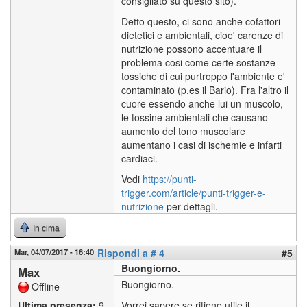
consigliato su questo sito).
Detto questo, ci sono anche cofattori
dietetici e ambientali, cioe' carenze di
nutrizione possono accentuare il
problema cosi come certe sostanze
tossiche di cui purtroppo l'ambiente e'
contaminato (p.es il Bario). Fra l'altro il
cuore essendo anche lui un muscolo,
le tossine ambientali che causano
aumento del tono muscolare
aumentano i casi di ischemie e infarti
cardiaci.
Vedi
https://punti-
trigger.com/article/punti-trigger-e-
nutrizione
per dettagli.
In cima
Mar, 04/07/2017 - 16:40
Rispondi a # 4
#5
Buongiorno.
Max
Buongiorno.
Offline
Ultima presenza:
9
Vorrei sapere se ritiene utile il