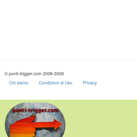
© punti-trigger.com 2008-2026
Chi siamo
Condizioni di Uso
Privacy
Salta
al
contenuto
principale