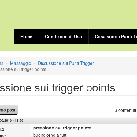
Home
Condizioni di Uso
Cosa sono i Punti T
ms
Massaggio
Discussione sui Punti Trigger
ssione sui trigger points
ssione sui trigger points
3 contenuti
imo post
06/2016 - 11:56
pressione sui trigger points
14
buongiorno a tutti,
line