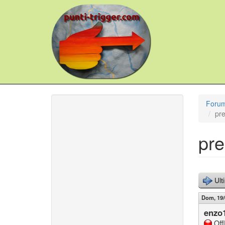
Salta
al
contenuto
principale
Foru
pre
pre
Ult
Dom, 19/
enzo
Off