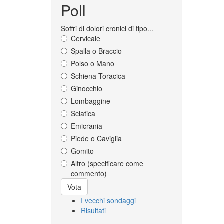
Poll
Soffri di dolori cronici di tipo...
Cervicale
Spalla o Braccio
Polso o Mano
Schiena Toracica
Ginocchio
Lombaggine
Sciatica
Emicrania
Piede o Caviglia
Gomito
Altro (specificare come
commento)
Scelte
Vota
I vecchi sondaggi
Risultati