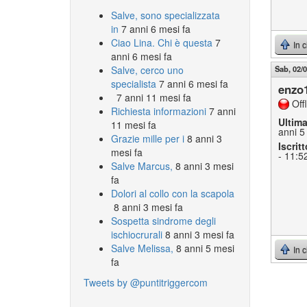
Salve, sono specializzata
in
7 anni 6 mesi fa
Ciao Lina. Chi è questa
7
In 
anni 6 mesi fa
Salve, cerco uno
Sab, 02/0
specialista
7 anni 6 mesi fa
enzo
7 anni 11 mesi fa
Off
Richiesta informazioni
7 anni
Ultim
11 mesi fa
anni 5
Grazie mille per i
8 anni 3
Iscritt
mesi fa
- 11:5
Salve Marcus,
8 anni 3 mesi
fa
Dolori al collo con la scapola
8 anni 3 mesi fa
Sospetta sindrome degli
ischiocrurali
8 anni 3 mesi fa
Salve Melissa,
8 anni 5 mesi
In 
fa
Tweets by @puntitriggercom