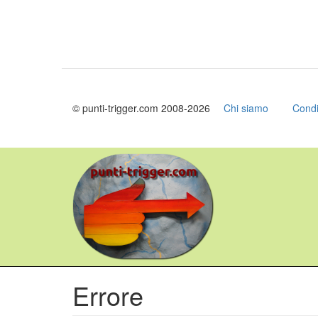
© punti-trigger.com 2008-2026
Chi siamo
Condi
Salta
al
contenuto
principale
Errore