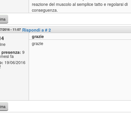
reazione del muscolo al semplice tatto e regolarsi di
conseguenza.
cima
7/2016 - 11:07
Rispondi a # 2
grazie
14
grazie
line
a presenza:
9
 mesi fa
o:
19/06/2016
2
cima