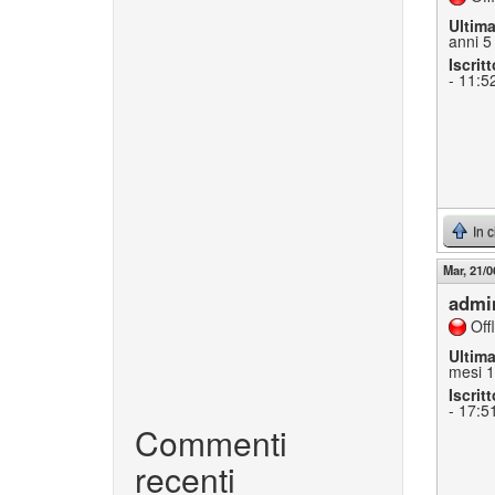
Ultim
anni 5
Iscritt
- 11:5
In 
Mar, 21/0
admi
Off
Ultim
mesi 1
Iscritt
- 17:5
Commenti
recenti