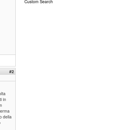
Custom Search
#2
lta
i in
on
 ferma
o della
o