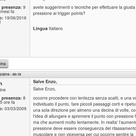
a presenza:
9
avete suggerimenti o tecniche per effettuare la giusta
 mesi fa
pressione ai trigger points?
o:
19/06/2016
2
Lingua
Italiano
cima
6/2016 - 00:19
Salve Enzo,
n
Salve Enzo,
line
a presenza:
8
occorre procedere con lentezza senza scatti, e una vo
5 ore fa
individuato il punto, fare piccoli passaggi corti e ripetut
o:
03/03/2009
una sola direzione per almeno una decina di volte, c
1
l'idea di allungare e spremere il punto con pressione
ma che aumenti molto lentamente. In realta' l'aument
pressione deve essere conseguenza del rilassament
muscolare e non viceversa per cui occorre sentire la