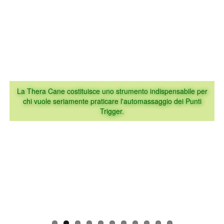
La Thera Cane costituisce uno strumento indispensabile per
chi vuole seriamente praticare l'automassaggio dei Punti
Trigger.
http://www.learnmuscles.com