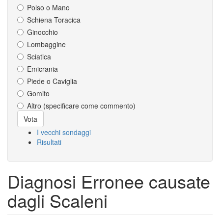
Polso o Mano
Schiena Toracica
Ginocchio
Lombaggine
Sciatica
Emicrania
Piede o Caviglia
Gomito
Altro (specificare come commento)
Scelte
Vota
I vecchi sondaggi
Risultati
Diagnosi Erronee causate
dagli Scaleni