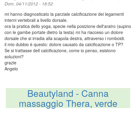
Dom, 04/11/2012 - 18:52
mi hanno diagnosticato la parziale calcificazione dei legamenti
interni vertebrali a livello dorsale.
ora la pratica dello yoga, specie nella posizione dell'aratro (supino
con le gambe portate dietro la testa) mi ha riacceso un dolore
dorsale che si irradia alla scapola destra, attraverso i romboidi.
il mio dubbio è questo: dolore causato da calcificazione o TP?
Se si trattasse dell calcificazione, come io penso, esistono
soluzioni?
grazie
Angelo
Body Back Company's Body
Travell & Simons' Myofascial
Travell & Simons' Myofascial
Office hours: day and night;
Il manuale della terapia dei
Manipolazioni vertebrali di
Travell & Simons' Trigger
Trigger point. Approccio
Manipolazione spinale.
The Muscle and Bone
Beautyland - Canna
The autobiography of Janet
Pain and Dysfunction: The
Pain and Dysfunction: The
Back Buddy Strumento di
massaggio Thera, verde
Maitland. Con CD-ROM
Palpation Manual with
Tecniche semplici per
terapeutico integrato
Point Flip Charts
Trigger point
Terapia Trigger Point di Auto-
Trigger Point Manual : Upper
alleviare il mal di schiena.
Trigger Point Manual (2-
Trigger Points, Referral
Travell, M.D
Patterns and Stretching, 2nd
Volume Set) by David G.
Half of Body: 1
Ediz. illustrata
Massaggio
Simons
Edition