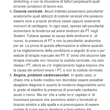
stretching, e con la rimozione di fattori perpetuanti quali
erronee condizioni di lavoro ecc.
Costola cervicale
. Alcuni individui presentano peculiarita'
anatomiche quali abbozzi di costole cervicali che possono
essere vere e proprie strutture ossee oppure solamente
monconi di cartilagine. In ogni caso, spesso tali peculiarita'
aumentano la tendenza ad avere sindromi da PT negli
Scaleni. Tuttavia spesso la causa della sindrome e', di
nuovo, la presenza di PT e non la peculiarita' anatomica
per se. La prova di questa affermazione si ottiene quando
si ha miglioramento della condizione a seguito di una o piu'
sedute di terapia manuale dei PT. E' ovvio che siccome tale
terapia manuale non rimuove la costola cervicale, ma solo
rilassa i PT, allora se c'e' miglioramento logica impone che
la causa dei sintomi erano i PT, e non la costola cervicale.
Angina, problemi cardiovascolari
. In qesto caso, e'
chiaro che a livello medico non dovrebbe essere possibile
sbagliare diagnosi in quanto le moderne diagnostiche sono
in grado di stabilire la presenza di anomalie cardiache
acute o meno. Ma cio' che a volte mi e' capitato e' di
incontrare persone che avvertono dolori o formicolii al
braccio sinistro e alla spalla e si preoccupano di essere
malate di cuore senza decidersi a farsi visitare dal