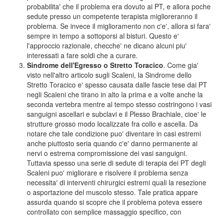
probabilita' che il problema era dovuto ai PT, e allora poche
sedute presso un competente terapista miglioreranno il
problema. Se invece il miglioramento non c'e', allora si fara'
sempre in tempo a sottoporsi al bisturi. Questo e'
l'approccio razionale, checche' ne dicano alcuni piu'
interessati a fare soldi che a curare.
Sindrome dell'Egresso o Stretto Toracico
. Come gia'
visto nell'altro articolo sugli Scaleni, la Sindrome dello
Stretto Toracico e' spesso causata dalle fascie tese dai PT
negli Scaleni che tirano in alto la prima e a volte anche la
seconda vertebra mentre al tempo stesso costringono i vasi
sanguigni ascellari e subclavi e il Plesso Brachiale, cioe' le
strutture grosso modo localizzate fra collo e ascella. Da
notare che tale condizione puo' diventare in casi estremi
anche piuttosto seria quando c'e' danno permanente ai
nervi o estrema compromissione dei vasi sanguigni.
Tuttavia spesso una serie di sedute di terapia dei PT degli
Scaleni puo' migliorare e risolvere il problema senza
necessita' di interventi chirurgici estremi quali la resezione
o asportazione del muscolo stesso. Tale pratica appare
assurda quando si scopre che il problema poteva essere
controllato con semplice massaggio specifico, con