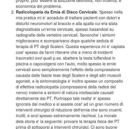
proprio, puo' essere la soluzione definitiva, non cruenta, e
economica del problema.
Radicolopatia da Ernia di Disco Cervicale
. Spesso nella
mia pratica mi e' accaduto di trattare pazienti con dolori e
disturbi neuromotori al braccio e alla spalla cui era stata
diagnosticata un'ernia cervicale, spesso basandosi su
radiografie delle vertebre cervicali. Senonche' i sintomi
miglioravano e scomparivano dopo qualche seduta di
terapia di PT degli Scaleni. Questa esperienza mi e' captata
cosi' spesso da farmi ritenere che a meno di incidenti
traumatici ovvi quali p.es. sbattere la testa tuffandosi in
piscina o capovolgersi con l'auto, molto spesso le ernie
cervicali sono semplicemente l'effetto della compressione
causata dalle fascie tese degli Scaleni e degli altri muscoli
agonisti, e la sintomatologia e' inoltre spesso un composito
di effettiva radicolopatia (compressione della radice del
nervo) insieme a sintomi di natura miofasciale causati
direttamente dai PT. Purtroppo tale realta' e' spesso
ignorata dal medico e si assiste cosi' ad un gran numero di
interventi chirurgici di riduzione dell'ernia che sono cruenti,
inutili, e anzi spesso estremamente rischiosi. La morale
dela storia e' la seguente: provare la terapia fisica dei PT
prima di sottoporsi a interventi chirurgici. Ci sono buone