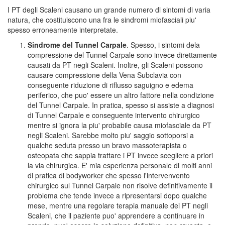
I PT degli Scaleni causano un grande numero di sintomi di varia
natura, che costituiscono una fra le sindromi miofasciali piu'
spesso erroneamente interpretate.
Sindrome del Tunnel Carpale
. Spesso, i sintomi dela
compressione del Tunnel Carpale sono invece direttamente
causati da PT negli Scaleni. Inoltre, gli Scaleni possono
causare compressione della Vena Subclavia con
conseguente riduzione di riflusso saguigno e edema
periferico, che puo' essere un altro fattore nella condizione
del Tunnel Carpale. In pratica, spesso si assiste a diagnosi
di Tunnel Carpale e conseguente intervento chirurgico
mentre si ignora la piu' probabile causa miofasciale da PT
negli Scaleni. Sarebbe molto piu' saggio sottoporsi a
qualche seduta presso un bravo massoterapista o
osteopata che sappia trattare i PT invece scegliere a priori
la via chirurgica. E' mia esperienza personale di molti anni
di pratica di bodyworker che spesso l'intervenvento
chirurgico sul Tunnel Carpale non risolve definitivamente il
problema che tende invece a ripresentarsi dopo qualche
mese, mentre una regolare terapia manuale dei PT negli
Scaleni, che il paziente puo' apprendere a continuare in