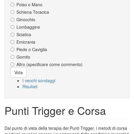
Polso o Mano
Schiena Toracica
Ginocchio
Lombaggine
Sciatica
Emicrania
Piede o Caviglia
Gomito
Altro (specificare come commento)
Scelte
Vota
I vecchi sondaggi
Risultati
Punti Trigger e Corsa
Dal punto di vista della terapia dei Punti Trigger, i metodi di corsa
moderni causano spesso un aggravarsi delle condizioni muscolari