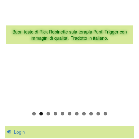
Buon testo di Rick Robinette sula terapia Punti Trigger con
immagini di qualita'. Tradotto in italiano.
http://www.learnmuscles.com
Login