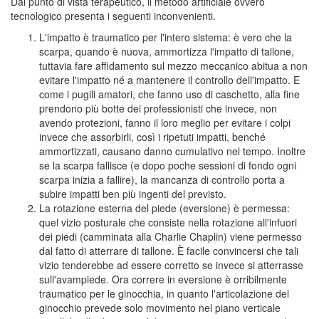
Dal punto di vista terapeutico, il metodo artificiale ovvero
tecnologico presenta i seguenti inconvenienti.
L'impatto è traumatico per l'intero sistema: è vero che la
scarpa, quando è nuova, ammortizza l'impatto di tallone,
tuttavia fare affidamento sul mezzo meccanico abitua a non
evitare l'impatto né a mantenere il controllo dell'impatto. E
come i pugili amatori, che fanno uso di caschetto, alla fine
prendono più botte dei professionisti che invece, non
avendo protezioni, fanno il loro meglio per evitare i colpi
invece che assorbirli, così i ripetuti impatti, benché
ammortizzati, causano danno cumulativo nel tempo. Inoltre
se la scarpa fallisce (e dopo poche sessioni di fondo ogni
scarpa inizia a fallire), la mancanza di controllo porta a
subire impatti ben più ingenti del previsto.
La rotazione esterna del piede (eversione) è permessa:
quel vizio posturale che consiste nella rotazione all'infuori
dei piedi (camminata alla Charlie Chaplin) viene permesso
dal fatto di atterrare di tallone. È facile convincersi che tali
vizio tenderebbe ad essere corretto se invece si atterrasse
sull'avampiede. Ora correre in eversione è orribilmente
traumatico per le ginocchia, in quanto l'articolazione del
ginocchio prevede solo movimento nel piano verticale