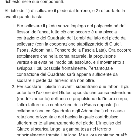
richiesto nelle sue componenti.
Si richiede 1) di sollevare il piede dal terreno, e 2) di portarlo in
avanti quanto basta.
Per sollevare il piede senza impiego del polpaccio né dei
flessori dell'anca, tutto ciò che occorre è una piccola
contrazione del Quadrato dei Lombi dal lato del piede da
sollevare (con la cooperazione stabilizzatricie di Glutei,
Psoas, Addominali, Tensore della Fascia Lata). Ora occorre
sottolineare che nella corsa naturale, la propulsione
verticale si evita nel modo più assoluto, e il movimento si
sviluppa il più possibile frontalmente. Pertanto,tale
contrazione del Quadrato sarà appena sufficiente da
scollare il piede dal terreno ma non oltre.
Per spostare il piede in avanti, subentrano due fattori: il più
potente è l'azione del Gluteo opposto che causa estensione
(raddrizzamento) dell'anca e propulsione dell'intero corpo;
l'altro fattore è la contrazione dello Psoas opposto (in
collaborazione col Quadrato e gli Addominali) che causa
rotazione orizzontale del bacino la quale contribuisce
ulteriormente all'avanzamento del piede. L'impulso del
Gluteo si scarica lungo la gamba tesa nel terreno
principalmente tramite il tallone. Ma allora capiamo qual'è