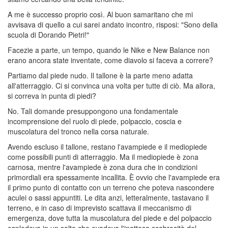
A me è successo proprio così. Al buon samaritano che mi
avvisava di quello a cui sarei andato incontro, risposi: "Sono della
scuola di Dorando Pietri!"
Facezie a parte, un tempo, quando le Nike e New Balance non
erano ancora state inventate, come diavolo si faceva a correre?
Partiamo dal piede nudo. Il tallone è la parte meno adatta
all'atterraggio. Ci si convinca una volta per tutte di ciò. Ma allora,
si correva in punta di piedi?
No. Tali domande presuppongono una fondamentale
incomprensione del ruolo di piede, polpaccio, coscia e
muscolatura del tronco nella corsa naturale.
Avendo escluso il tallone, restano l'avampiede e il mediopiede
come possibili punti di atterraggio. Ma il mediopiede è zona
carnosa, mentre l'avampiede è zona dura che in condizioni
primordiali era spessamente incallita. È ovvio che l'avampiede era
il primo punto di contatto con un terreno che poteva nascondere
aculei o sassi appuntiti. Le dita anzi, letteralmente, tastavano il
terreno, e in caso di imprevisto scattava il meccanismo di
emergenza, dove tutta la muscolatura del piede e del polpaccio
esplodeva in un salto che evadeva l'inattesa scabrosità del