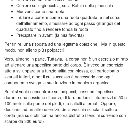
Correre sulle ginocchia, sulla Rotula delle ginocchia
Muoversi come una ruota
Iniziare a correre come una ruota quadrata, e nel corso
dell'allenamento, smussare ad ogni passo gli angoli del
quadrato fino a rendere tonda la ruota
Precipitare in avanti (la mia favorita)
Per finire, una risposta ad una legittima obiezione: "Ma in questo
modo, non alleno più i polpacci!"
Vero, almeno in parte. Tuttavia, la corsa non è un esercizio mirato
ad allenare una specifica parte del corpo. È invece un esercizio
atto a sviluppare una funzionalità complessa, cui partecipano
svariati fattori, e per il cui successo è necessario che ogni
componente svolga la sua funzione in maniera organica.
Se ci si vuole concentrare sui polpacci, nessuno impedisce
durante una sessione di corsa, di fare periodici intermezzi di 50 o
100 metri sulle punte dei piedi, o a saltelli alternati. Oppure,
dedicarsi ad un altro esercizio della vecchia scuola, il salto a
corda (ma solo chi non ha ancora distrutto i tendini correndo con
scarpe da 300 euro!)