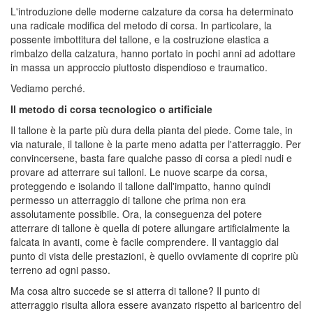
L'introduzione delle moderne calzature da corsa ha determinato
una radicale modifica del metodo di corsa. In particolare, la
possente imbottitura del tallone, e la costruzione elastica a
rimbalzo della calzatura, hanno portato in pochi anni ad adottare
in massa un approccio piuttosto dispendioso e traumatico.
Vediamo perché.
Il metodo di corsa tecnologico o artificiale
Il tallone è la parte più dura della pianta del piede. Come tale, in
via naturale, il tallone è la parte meno adatta per l'atterraggio. Per
convincersene, basta fare qualche passo di corsa a piedi nudi e
provare ad atterrare sui talloni. Le nuove scarpe da corsa,
proteggendo e isolando il tallone dall'impatto, hanno quindi
permesso un atterraggio di tallone che prima non era
assolutamente possibile. Ora, la conseguenza del potere
atterrare di tallone è quella di potere allungare artificialmente la
falcata in avanti, come è facile comprendere. Il vantaggio dal
punto di vista delle prestazioni, è quello ovviamente di coprire più
terreno ad ogni passo.
Ma cosa altro succede se si atterra di tallone? Il punto di
atterraggio risulta allora essere avanzato rispetto al baricentro del