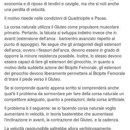
economia e di riposo di tendini e caviglie, ma che si noti anche
una perdita di velocità.
Il motivo risiede nelle condizioni di Quadricipite e Psoas.
La corsa naturale utilizza il Gluteo come propulsore muscolare
primario. Pertanto, la falcata si sviluppa indietro invece che in
avanti (estensione dell'anca - baricentro avanzato rispetto al
punto di appoggio). Ne segue che gli antagonisti degli estensori
dell'anca, ovvero i flessori dell'anca, devono essere in grado di
opporre la minore resistenza possibile. Inoltre, lo stesso devono
essere capaci di fare gli estensori del ginocchio, in quanto a
motivo della suddetta azione del Bicipite Femorale, gli estensori
del ginocchio devono liberamente permettere al Bicipite Femorale
di tirare il piede verso il Gluteo.
Se si comprende quanto appena scritto si comprenderà anche
qual'è il problema da sormontare per fare della corsa naturale un
competitore adeguato, quanto a prestazioni, della corsa artificiale.
Il problema è il seguente: se io facendo corsa naturale voglio
aumentare in velocità, in teoria basterebbe che aumentassi
l'inclinazione in avanti, la contrazione del Gluteo, e la cadenza.
La velocità raggiungibile salirebbe allora vertiginosamente.