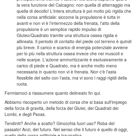
la vera funzione del Calcagno: non quella di atterraggio ma
quella di decollo! L'intera struttura è poi molto più rigida che
nella corsa artificiale: siccome la propulsione è tutta in
avanti e non vi è l'intermezzo della frenata, l'atto della
propulsione è un semplice rapido impulso di
Gluteo/Quadrato tramite una struttura ossea rigida e
allineata. Il periodo di contatto del piede col terreno è quindi
più breve. Il carico e scarico di energia potenziale avviene
per lo più nella struttura ossea invece che nei muscoli e
nelle scarpe. L'azione ammortizzante è esclusivamente a
carico di piede e Quadrato, ma è anche molto meno
necessaria in quanto non vi è frenata. Non c'è l'asta
flessibile del salto con l'asta, ma vi sono i raggi rigidi della
ruota.
Fermiamoci a riassumere quanto delineato fin qui.
Abbiamo riscoperto un metodo di corsa che si basa sull'impiego
della forza di gravità, della forza dei Glutei, dei Quadrati dei
Lombi, e degli Psoas.
Tendiniti? Anche a scatto? Ginocchia fuori uso? Roba del
passato! Anzi, del futuro. Nel senso che il futuro è quello di oggi,
quello della corsa artificiale e traumatica.