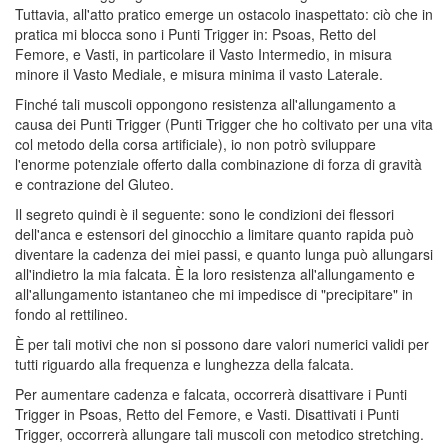
Tuttavia, all'atto pratico emerge un ostacolo inaspettato: ciò che in
pratica mi blocca sono i Punti Trigger in: Psoas, Retto del
Femore, e Vasti, in particolare il Vasto Intermedio, in misura
minore il Vasto Mediale, e misura minima il vasto Laterale.
Finché tali muscoli oppongono resistenza all'allungamento a
causa dei Punti Trigger (Punti Trigger che ho coltivato per una vita
col metodo della corsa artificiale), io non potrò sviluppare
l'enorme potenziale offerto dalla combinazione di forza di gravità
e contrazione del Gluteo.
Il segreto quindi è il seguente: sono le condizioni dei flessori
dell'anca e estensori del ginocchio a limitare quanto rapida può
diventare la cadenza dei miei passi, e quanto lunga può allungarsi
all'indietro la mia falcata. È la loro resistenza all'allungamento e
all'allungamento istantaneo che mi impedisce di "precipitare" in
fondo al rettilineo.
È per tali motivi che non si possono dare valori numerici validi per
tutti riguardo alla frequenza e lunghezza della falcata.
Per aumentare cadenza e falcata, occorrerà disattivare i Punti
Trigger in Psoas, Retto del Femore, e Vasti. Disattivati i Punti
Trigger, occorrerà allungare tali muscoli con metodico stretching.