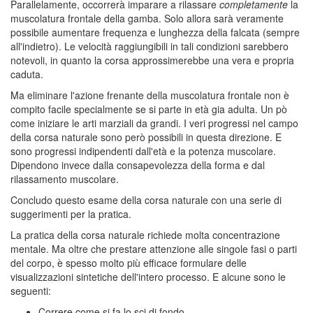
Parallelamente, occorrerà imparare a rilassare
completamente
la
muscolatura frontale della gamba. Solo allora sarà veramente
possibile aumentare frequenza e lunghezza della falcata (sempre
all'indietro). Le velocità raggiungibili in tali condizioni sarebbero
notevoli, in quanto la corsa approssimerebbe una vera e propria
caduta.
Ma eliminare l'azione frenante della muscolatura frontale non è
compito facile specialmente se si parte in età gia adulta. Un pò
come iniziare le arti marziali da grandi. I veri progressi nel campo
della corsa naturale sono però possibili in questa direzione. E
sono progressi indipendenti dall'età e la potenza muscolare.
Dipendono invece dalla consapevolezza della forma e dal
rilassamento muscolare.
Concludo questo esame della corsa naturale con una serie di
suggerimenti per la pratica.
La pratica della corsa naturale richiede molta concentrazione
mentale. Ma oltre che prestare attenzione alle singole fasi o parti
del corpo, è spesso molto più efficace formulare delle
visualizzazioni sintetiche dell'intero processo. E alcune sono le
seguenti:
Correre come si fa lo sci di fondo