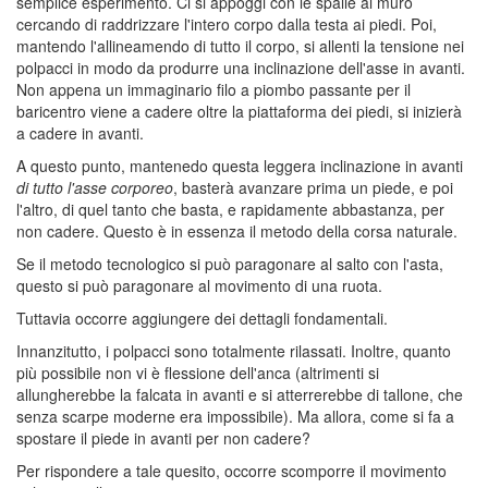
semplice esperimento. Ci si appoggi con le spalle al muro
cercando di raddrizzare l'intero corpo dalla testa ai piedi. Poi,
mantendo l'allineamendo di tutto il corpo, si allenti la tensione nei
polpacci in modo da produrre una inclinazione dell'asse in avanti.
Non appena un immaginario filo a piombo passante per il
baricentro viene a cadere oltre la piattaforma dei piedi, si inizierà
a cadere in avanti.
A questo punto, mantenedo questa leggera inclinazione in avanti
di tutto l'asse corporeo
, basterà avanzare prima un piede, e poi
l'altro, di quel tanto che basta, e rapidamente abbastanza, per
non cadere. Questo è in essenza il metodo della corsa naturale.
Se il metodo tecnologico si può paragonare al salto con l'asta,
questo si può paragonare al movimento di una ruota.
Tuttavia occorre aggiungere dei dettagli fondamentali.
Innanzitutto, i polpacci sono totalmente rilassati. Inoltre, quanto
più possibile non vi è flessione dell'anca (altrimenti si
allungherebbe la falcata in avanti e si atterrerebbe di tallone, che
senza scarpe moderne era impossibile). Ma allora, come si fa a
spostare il piede in avanti per non cadere?
Per rispondere a tale quesito, occorre scomporre il movimento