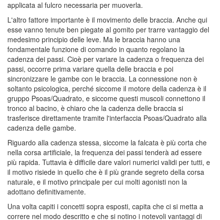
applicata al fulcro necessaria per muoverla.
L'altro fattore importante è il movimento delle braccia. Anche qui
esse vanno tenute ben piegate al gomito per trarre vantaggio del
medesimo principio delle leve. Ma le braccia hanno una
fondamentale funzione di comando in quanto regolano la
cadenza dei passi. Cioè per variare la cadenza o frequenza dei
passi, occorre prima variare quella delle braccia e poi
sincronizzare le gambe con le braccia. La connessione non è
soltanto psicologica, perché siccome il motore della cadenza è il
gruppo Psoas/Quadrato, e siccome questi muscoli connettono il
tronco al bacino, è chiaro che la cadenza delle braccia si
trasferisce direttamente tramite l'interfaccia Psoas/Quadrato alla
cadenza delle gambe.
Riguardo alla cadenza stessa, siccome la falcata è più corta che
nella corsa artificiale, la frequenza dei passi tenderà ad essere
più rapida. Tuttavia è difficile dare valori numerici validi per tutti, e
il motivo risiede in quello che è il più grande segreto della corsa
naturale, e il motivo principale per cui molti agonisti non la
adottano definitivamente.
Una volta capiti i concetti sopra esposti, capita che ci si metta a
correre nel modo descritto e che si notino i notevoli vantaggi di