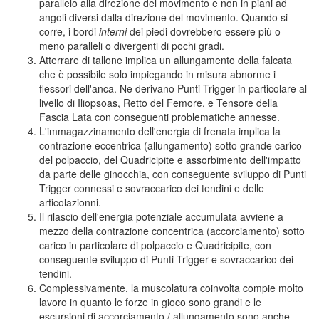
parallelo alla direzione del movimento e non in piani ad
angoli diversi dalla direzione del movimento. Quando si
corre, i bordi
interni
dei piedi dovrebbero essere più o
meno paralleli o divergenti di pochi gradi.
Atterrare di tallone implica un allungamento della falcata
che è possibile solo impiegando in misura abnorme i
flessori dell'anca. Ne derivano Punti Trigger in particolare al
livello di Iliopsoas, Retto del Femore, e Tensore della
Fascia Lata con conseguenti problematiche annesse.
L'immagazzinamento dell'energia di frenata implica la
contrazione eccentrica (allungamento) sotto grande carico
del polpaccio, del Quadricipite e assorbimento dell'impatto
da parte delle ginocchia, con conseguente sviluppo di Punti
Trigger connessi e sovraccarico dei tendini e delle
articolazionni.
Il rilascio dell'energia potenziale accumulata avviene a
mezzo della contrazione concentrica (accorciamento) sotto
carico in particolare di polpaccio e Quadricipite, con
conseguente sviluppo di Punti Trigger e sovraccarico dei
tendini.
Complessivamente, la muscolatura coinvolta compie molto
lavoro in quanto le forze in gioco sono grandi e le
escursioni di accorciamento / allungamento sono anche