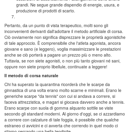
grandi. Ne segue grande dispendio di energie, usura, e
produzione di prodotti di scarto.
Pertanto, da un punto di vista terapeutico, molti sono gli
inconvenienti derivanti dall'adottare il metodo artificiale di corsa.
Ciò ovviamente non significa disprezzare le proprietà agonistiche
di tale approccio. È comprensibile che l'atleta agonista, ancora
giovane e sano (e leggero), voglia massimizzare le prestazioni
anche se ciò porterà a pagare un prezzo più o meno alto.
Tuttavia, se non siete agonisti, o non più tanto giovani né sani,
oppure non siete proprio libellule, continuate a leggere!
Il metodo di corsa naturale
Chi ha superato la quarantina ricorderà che le scarpe da
ginnastica di una volta erano molto scarne e minimali. Erano le
generiche scarpe "da tennis" con cui si andava a correre, si
faceva attrezzistica, e magari si giocava davvero anche a tennis.
Erano scarpe con suola di gomma alquanto sottile se viste
secondo gli standard moderni. Al giorno d'oggi, se ci azzardiamo
a correre con calzature di tale foggia, è possibile che qualche
estraneo ci avvicini e ci avverta che correndo in quel modo ci
stiamo cercando una bella tendinite.