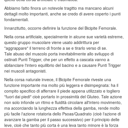
Abbiamo fatto finora un notevole tragitto ma mancano alcuni
dettagli molto importanti, anche se credo di avere coperto i punti
fondamentali.
Innanzitutto, occorre definire la funzione del Bicipite Femorale.
Nella corsa artificiale, specialmente in alcune sue varietà estreme,
questo gruppo muscolare viene usato addirittura per
"aggrappare" il terreno di fronte a se e tirarlo verso di se.
Tale abuso del muscolo porta inevitabilmente allo sviluppo di
ostinati Punti Trigger, che per un effetto a cascata vanno a
sbilanciare l'intero equilibrio del bacino e a causare Punti Trigger
nei muscoli antagonisti.
Nella corsa naturale invece, il Bicipite Femorale riveste una
funzione importante ma molto più leggera e disimpegnata: ha il
compito specifico di afferrare il piede appena utilizzato e togliero
"fuori dai piedi" cioè portarlo in prossimità del Gluteo. Tale azione
non solo infonde un ritmo e fluidità circolare all'intero movimento,
ma accorciando la lunghezza effettiva della gamba, rende molto
più facile l'azione rotatoria dello Psoas/Quadrato (cioè l'azione di
avanzare la gamba per il passo successivo) per il principio delle
leve, cioè che tanto più corta è una leva tanto minore è la forza