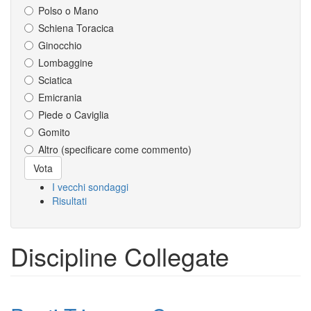
Polso o Mano
Schiena Toracica
Ginocchio
Lombaggine
Sciatica
Emicrania
Piede o Caviglia
Gomito
Altro (specificare come commento)
Scelte
Vota
I vecchi sondaggi
Risultati
Discipline Collegate