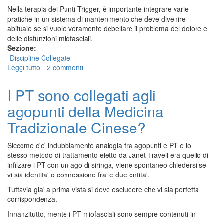
Corsa
Nella terapia dei Punti Trigger, è importante integrare varie
pratiche in un sistema di mantenimento che deve divenire
abituale se si vuole veramente debellare il problema del dolore e
delle disfunzioni miofasciali.
Sezione:
Discipline Collegate
Leggi tutto
su
2 commenti
Punti
Trigger
I PT sono collegati agli
e
agopunti della Medicina
Idroterapia
Tradizionale Cinese?
Siccome c'e' indubbiamente analogia fra agopunti e PT e lo
stesso metodo di trattamento eletto da Janet Travell era quello di
infilzare i PT con un ago di siringa, viene spontaneo chiedersi se
vi sia identita' o connessione fra le due entita'.
Tuttavia gia' a prima vista si deve escludere che vi sia perfetta
corrispondenza.
Innanzitutto, mente i PT miofasciali sono sempre contenuti in