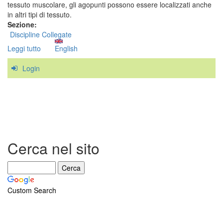
tessuto muscolare, gli agopunti possono essere localizzati anche
in altri tipi di tessuto.
Sezione:
Discipline Collegate
Leggi tutto
su
English
I
Login
PT
sono
collegati
agli
agopunti
della
Medicina
Tradizionale
Cerca nel sito
Cinese?
Custom Search