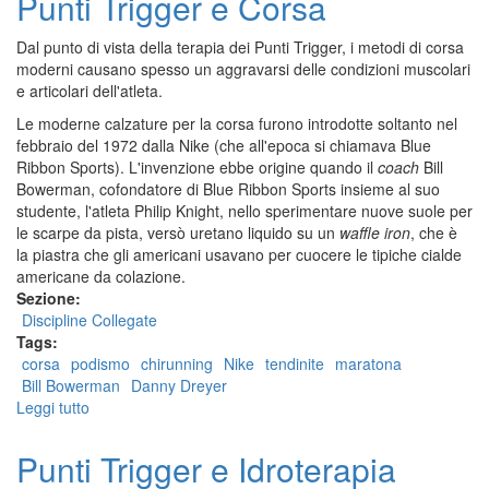
Punti Trigger e Corsa
Dal punto di vista della terapia dei Punti Trigger, i metodi di corsa
moderni causano spesso un aggravarsi delle condizioni muscolari
e articolari dell'atleta.
Le moderne calzature per la corsa furono introdotte soltanto nel
febbraio del 1972 dalla Nike (che all'epoca si chiamava Blue
Ribbon Sports). L'invenzione ebbe origine quando il
coach
Bill
Bowerman, cofondatore di Blue Ribbon Sports insieme al suo
studente, l'atleta Philip Knight, nello sperimentare nuove suole per
le scarpe da pista, versò uretano liquido su un
waffle iron
, che è
la piastra che gli americani usavano per cuocere le tipiche cialde
americane da colazione.
Sezione:
Discipline Collegate
Tags:
corsa
podismo
chirunning
Nike
tendinite
maratona
Bill Bowerman
Danny Dreyer
Leggi tutto
su
Punti
Trigger
Punti Trigger e Idroterapia
e