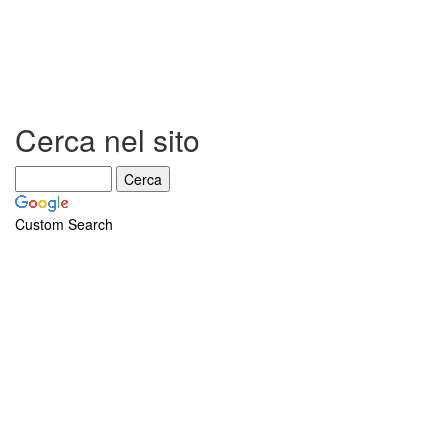
e
il
Diaframma
Cerca nel sito
Custom Search