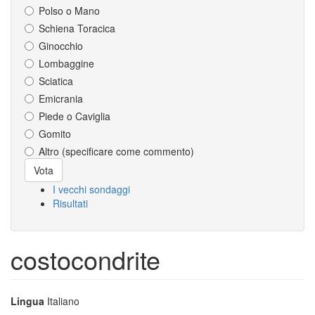
Polso o Mano
Schiena Toracica
Ginocchio
Lombaggine
Sciatica
Emicrania
Piede o Caviglia
Gomito
Altro (specificare come commento)
Scelte
Vota
I vecchi sondaggi
Risultati
costocondrite
Lingua
Italiano