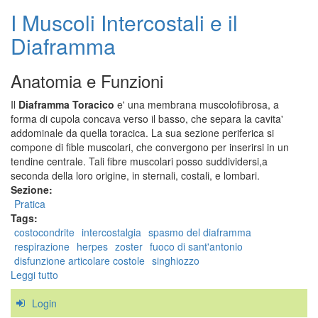
I Muscoli Intercostali e il
Diaframma
Anatomia e Funzioni
Il
Diaframma Toracico
e' una membrana muscolofibrosa, a
forma di cupola concava verso il basso, che separa la cavita'
addominale da quella toracica. La sua sezione periferica si
compone di fible muscolari, che convergono per inserirsi in un
tendine centrale. Tali fibre muscolari posso suddividersi,a
seconda della loro origine, in sternali, costali, e lombari.
Sezione:
Pratica
Tags:
costocondrite
intercostalgia
spasmo del diaframma
respirazione
herpes
zoster
fuoco di sant'antonio
disfunzione articolare costole
singhiozzo
Leggi tutto
su
I
Login
Muscoli
Intercostali