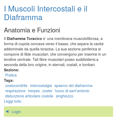
I Muscoli Intercostali e il
Diaframma
Anatomia e Funzioni
Il
Diaframma Toracico
e' una membrana muscolofibrosa, a
forma di cupola concava verso il basso, che separa la cavita'
addominale da quella toracica. La sua sezione periferica si
compone di fible muscolari, che convergono per inserirsi in un
tendine centrale. Tali fibre muscolari posso suddividersi,a
seconda della loro origine, in sternali, costali, e lombari.
Sezione:
Pratica
Tags:
costocondrite
intercostalgia
spasmo del diaframma
respirazione
herpes
zoster
fuoco di sant'antonio
disfunzione articolare costole
singhiozzo
Leggi tutto
su
I
Login
Muscoli
Intercostali