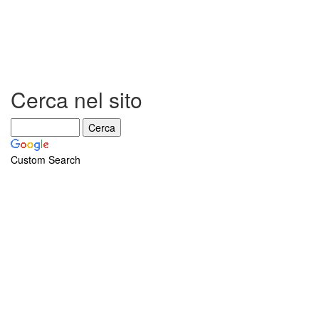
e
il
Diaframma
Cerca nel sito
Custom Search