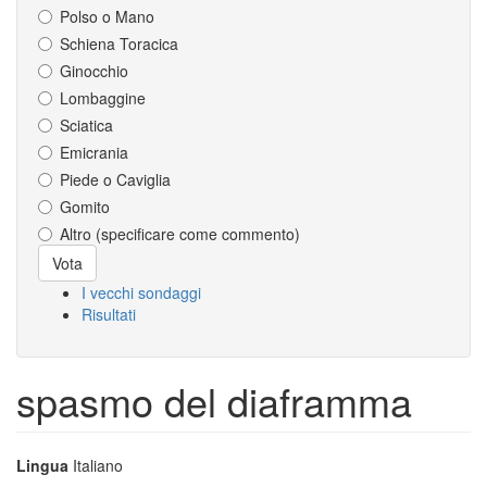
Polso o Mano
Schiena Toracica
Ginocchio
Lombaggine
Sciatica
Emicrania
Piede o Caviglia
Gomito
Altro (specificare come commento)
Scelte
Vota
I vecchi sondaggi
Risultati
spasmo del diaframma
Lingua
Italiano