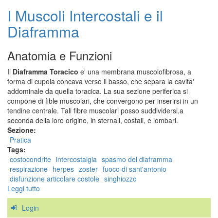
I Muscoli Intercostali e il
Diaframma
Anatomia e Funzioni
Il
Diaframma Toracico
e' una membrana muscolofibrosa, a
forma di cupola concava verso il basso, che separa la cavita'
addominale da quella toracica. La sua sezione periferica si
compone di fible muscolari, che convergono per inserirsi in un
tendine centrale. Tali fibre muscolari posso suddividersi,a
seconda della loro origine, in sternali, costali, e lombari.
Sezione:
Pratica
Tags:
costocondrite
intercostalgia
spasmo del diaframma
respirazione
herpes
zoster
fuoco di sant'antonio
disfunzione articolare costole
singhiozzo
Leggi tutto
su
I
Login
Muscoli
Intercostali