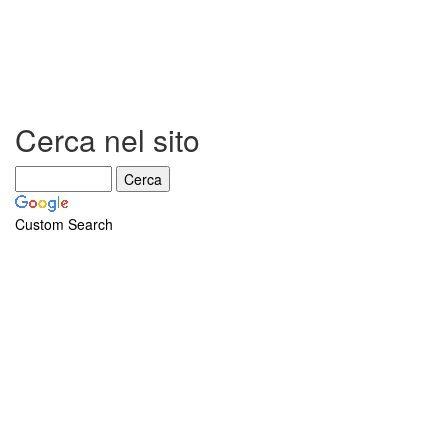
e
il
Diaframma
Cerca nel sito
Custom Search