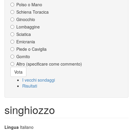
Polso o Mano
Schiena Toracica
Ginocchio
Lombaggine
Sciatica
Emicrania
Piede o Caviglia
Gomito
Altro (specificare come commento)
Scelte
Vota
I vecchi sondaggi
Risultati
singhiozzo
Lingua
Italiano