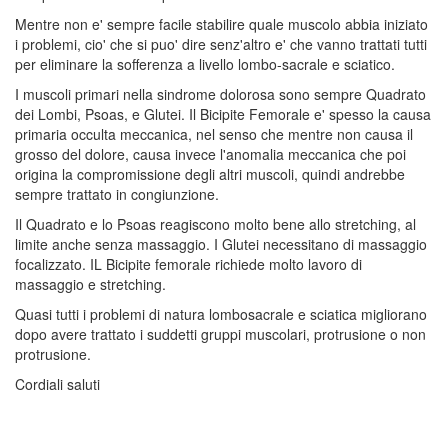
Mentre non e' sempre facile stabilire quale muscolo abbia iniziato
i problemi, cio' che si puo' dire senz'altro e' che vanno trattati tutti
per eliminare la sofferenza a livello lombo-sacrale e sciatico.
I muscoli primari nella sindrome dolorosa sono sempre Quadrato
dei Lombi, Psoas, e Glutei. Il Bicipite Femorale e' spesso la causa
primaria occulta meccanica, nel senso che mentre non causa il
grosso del dolore, causa invece l'anomalia meccanica che poi
origina la compromissione degli altri muscoli, quindi andrebbe
sempre trattato in congiunzione.
Il Quadrato e lo Psoas reagiscono molto bene allo stretching, al
limite anche senza massaggio. I Glutei necessitano di massaggio
focalizzato. IL Bicipite femorale richiede molto lavoro di
massaggio e stretching.
Quasi tutti i problemi di natura lombosacrale e sciatica migliorano
dopo avere trattato i suddetti gruppi muscolari, protrusione o non
protrusione.
Cordiali saluti