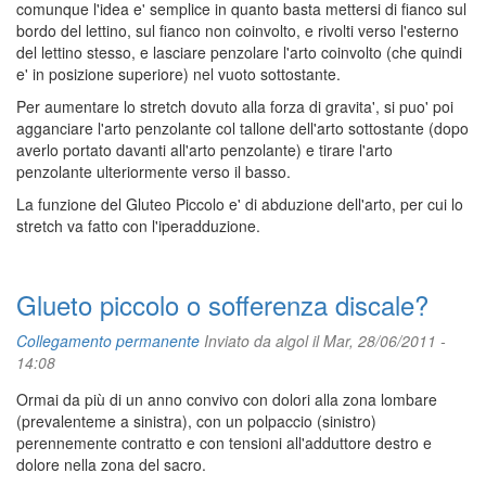
comunque l'idea e' semplice in quanto basta mettersi di fianco sul
bordo del lettino, sul fianco non coinvolto, e rivolti verso l'esterno
del lettino stesso, e lasciare penzolare l'arto coinvolto (che quindi
e' in posizione superiore) nel vuoto sottostante.
Per aumentare lo stretch dovuto alla forza di gravita', si puo' poi
agganciare l'arto penzolante col tallone dell'arto sottostante (dopo
averlo portato davanti all'arto penzolante) e tirare l'arto
penzolante ulteriormente verso il basso.
La funzione del Gluteo Piccolo e' di abduzione dell'arto, per cui lo
stretch va fatto con l'iperadduzione.
Glueto piccolo o sofferenza discale?
Collegamento permanente
Inviato da
algol
il Mar, 28/06/2011 -
14:08
Ormai da più di un anno convivo con dolori alla zona lombare
(prevalenteme a sinistra), con un polpaccio (sinistro)
perennemente contratto e con tensioni all'adduttore destro e
dolore nella zona del sacro.