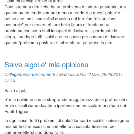
Cosa mi consigliereste di fare?
Continuamo a dirmi che ho un problema di natura posturale, ma
questo punto tendo sempre meno a credere a quest'ipotesi e
penso che molti specialisti abusino del termine "disfunzione
posturale" per cercare di fare bella figura di fronte ad un
problema che sono stati incapaci di risolvere....perdonate lo
sfogo, ma dopo tutti i soldi che ho speso per cercare di risolvere
questo "problema posturale" mi sento un pò preso in giro.
Salve algol,e' mia opinione
Collegamento permanente
Inviato da
admin
il Mar, 28/06/2011 -
17:15
Salve algol,
e' mia opinione che la stragrande maggioranza delle protrusioni o
ernie discali siano dovute a ipertensione muscolare originata dai
Punti Trigger.
In ogni caso, tutti i problemi di dolori lombari e sciatici coinvolgono
una serie di muscoli che con effetto a cascata finiscono per
compromettersi uno dopo l'altro.