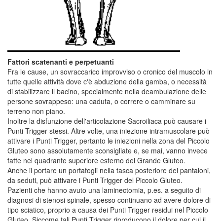
Fattori scatenanti e perpetuanti
Fra le cause, un sovraccarico improvviso o cronico del muscolo in
tutte quelle attività dove c'è abduzione della gamba, o necessità
di stabilizzare il bacino, specialmente nella deambulazione delle
persone sovrappeso: una caduta, o correre o camminare su
terreno non piano.
Inoltre la disfunzione dell'articolazione Sacroiliaca può causare i
Punti Trigger stessi. Altre volte, una iniezione intramuscolare può
attivare i Punti Trigger, pertanto le iniezioni nella zona del Piccolo
Gluteo sono assolutamente sconsigliate e, se mai, vanno invece
fatte nel quadrante superiore esterno del Grande Gluteo.
Anche il portare un portafogli nella tasca posteriore dei pantaloni,
da seduti, può attivare i Punti Trigger del Piccolo Gluteo.
Pazienti che hanno avuto una laminectomia, p.es. a seguito di
diagnosi di stenosi spinale, spesso continuano ad avere dolore di
tipo sciatico, proprio a causa dei Punti Trigger residui nel Piccolo
Gluteo. Siccome tali Punti Trigger riproducono il dolore per cui il