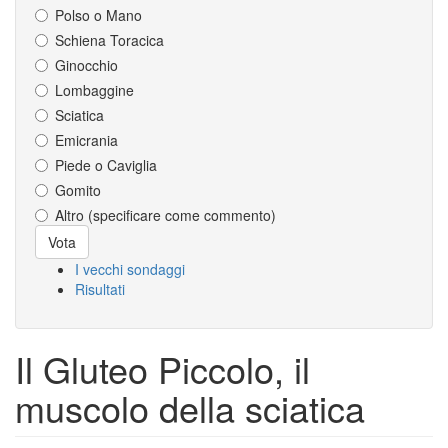
Polso o Mano
Schiena Toracica
Ginocchio
Lombaggine
Sciatica
Emicrania
Piede o Caviglia
Gomito
Altro (specificare come commento)
Scelte
Vota
I vecchi sondaggi
Risultati
Il Gluteo Piccolo, il
muscolo della sciatica