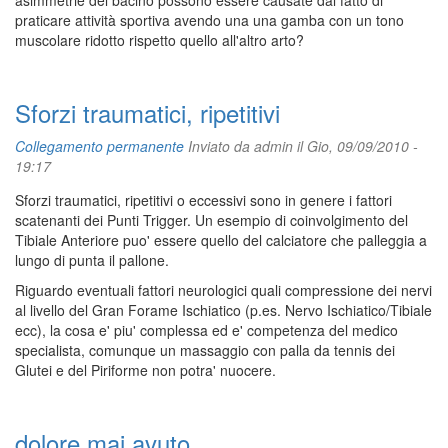
asimmetrie del bacino possono essere causate dal fatto di
praticare attività sportiva avendo una una gamba con un tono
muscolare ridotto rispetto quello all'altro arto?
Sforzi traumatici, ripetitivi
Collegamento permanente
Inviato da
admin
il Gio, 09/09/2010 -
19:17
Sforzi traumatici, ripetitivi o eccessivi sono in genere i fattori
scatenanti dei Punti Trigger. Un esempio di coinvolgimento del
Tibiale Anteriore puo' essere quello del calciatore che palleggia a
lungo di punta il pallone.
Riguardo eventuali fattori neurologici quali compressione dei nervi
al livello del Gran Forame Ischiatico (p.es. Nervo Ischiatico/Tibiale
ecc), la cosa e' piu' complessa ed e' competenza del medico
specialista, comunque un massaggio con palla da tennis dei
Glutei e del Piriforme non potra' nuocere.
dolore mai avuto