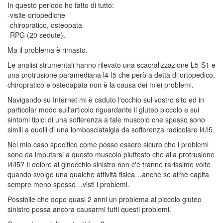
In questo periodo ho fatto di tutto:
-visite ortopediche
-chiropratico, osteopata
-RPG (20 sedute).
Ma il problema è rimasto.
Le analisi strumentali hanno rilevato una scacralizzazione L5-S1 e
una protrusione paramediana l4-l5 che però a detta di ortopedico,
chiropratico e osteoapata non è la causa dei miei problemi.
Navigando su Internet mi è caduto l'occhio sul vostro sito ed in
particolar modo sull'articolo riguardante il gluteo piccolo e sui
sintomi tipici di una sofferenza a tale muscolo che spesso sono
simili a quelli di una lombosciatalgia da sofferenza radicolare l4/l5.
Nel mio caso specifico come posso essere sicuro che i problemi
sono da imputarsi a questo muscolo piuttosto che alla protrusione
l4/l5? Il dolore al ginocchio sinistro non c'è tranne rarissime volte
quando svolgo una qualche attività fisica…anche se aimè capita
sempre meno spesso…visti i problemi.
Possibile che dopo quasi 2 anni un problema al piccolo gluteo
sinistro possa ancora causarmi tutti questi problemi.