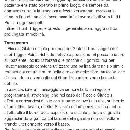
paziente era stato operato in primo luogo, c'è sempre da
domandarsi se la laminectomia fosse veramente necessaria
almeno finché non ci si fosse accertati di avere disattivato tutti i
Punti Trigger sospetti.
Infine, i Punti Trigger, e questo in generale, sono aggravati da
prolungata immobilità.
Trattamento
Il Piccolo Gluteo è il più profondo dei Glutei e il massaggio dei
suoi Trigger Points richiede notevole pressione. Si possono usare
sul paziente i pollici rafforzati o le nocche o il gomito, ma per
l'automassaggio conviene utilizzare una pallina da tennis o simile,
rotolandola contro il muro nella direzione delle fibre muscolari che
si espandono a ventaglio dal Gran Trocantere verso la cresta
dell'Ilio.
In associazione al massaggio va sempre fatto un regolare
programma di stretching, che nel caso del Piccolo Gluteo si
effettua coricandosi di lato con la parte coinvolta in alto, sul bordo
di un lettino, tavolo, o letto. Si lascia quindi penzolare la gamba
affetta oltre il bordo della superficie, e si aiuta la forza di gravità
agganciando la gamba col tallone della gamba non coinvolta e
tirando ulteriormente verso il basso.
Per focalizzare lo stretch sulla sezione anteriore del muscolo,