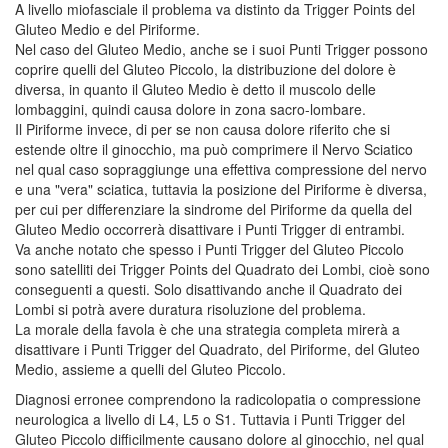
A livello miofasciale il problema va distinto da Trigger Points del
Gluteo Medio e del Piriforme.
Nel caso del Gluteo Medio, anche se i suoi Punti Trigger possono
coprire quelli del Gluteo Piccolo, la distribuzione del dolore è
diversa, in quanto il Gluteo Medio è detto il muscolo delle
lombaggini, quindi causa dolore in zona sacro-lombare.
Il Piriforme invece, di per se non causa dolore riferito che si
estende oltre il ginocchio, ma può comprimere il Nervo Sciatico
nel qual caso sopraggiunge una effettiva compressione del nervo
e una "vera" sciatica, tuttavia la posizione del Piriforme è diversa,
per cui per differenziare la sindrome del Piriforme da quella del
Gluteo Medio occorrerà disattivare i Punti Trigger di entrambi.
Va anche notato che spesso i Punti Trigger del Gluteo Piccolo
sono satelliti dei Trigger Points del Quadrato dei Lombi, cioè sono
conseguenti a questi. Solo disattivando anche il Quadrato dei
Lombi si potrà avere duratura risoluzione del problema.
La morale della favola è che una strategia completa mirerà a
disattivare i Punti Trigger del Quadrato, del Piriforme, del Gluteo
Medio, assieme a quelli del Gluteo Piccolo.
Diagnosi erronee comprendono la radicolopatia o compressione
neurologica a livello di L4, L5 o S1. Tuttavia i Punti Trigger del
Gluteo Piccolo difficilmente causano dolore al ginocchio, nel qual