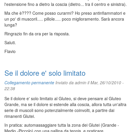
l'estensione fino a dietro la coscia (dietro... tra il centro e sinistra).
Ma che è???? Come posso curarmi? Ho preso antinfiammatori e
un po' di muscoril..... pillole..... poco miglioramento. Sarà ancora
lunga?
Ringrazio fin da ora per la risposta.
Saluti.
Flavio
Se il dolore e' solo limitato
Collegamento permanente
Inviato da
admin
il Mar, 26/10/2010 -
22:38
Se il dolore e' solo limitato al Gluteo, si deve pensare al Gluteo
Grande, ma se il dolore si estende alla coscia, allora tutta un'altra
serie di muscoli sono potenzialmente coinvolti, a partire dai
rimanenti Glutei.
In pratica: automassaggiare tutta la zona dei Glutei (Grande -
Medio -Piccolo) con una pallina da tennis, e praticare