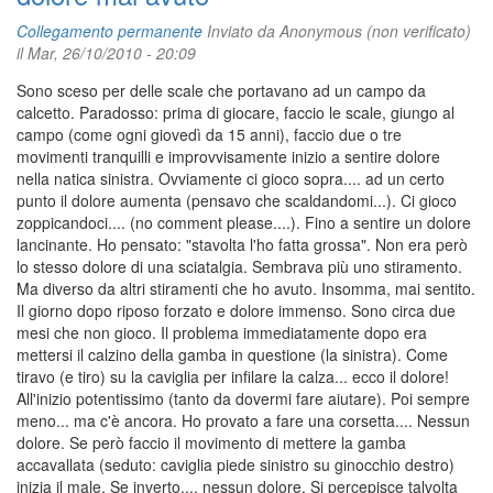
Collegamento permanente
Inviato da
Anonymous (non verificato)
il Mar, 26/10/2010 - 20:09
Sono sceso per delle scale che portavano ad un campo da
calcetto. Paradosso: prima di giocare, faccio le scale, giungo al
campo (come ogni giovedì da 15 anni), faccio due o tre
movimenti tranquilli e improvvisamente inizio a sentire dolore
nella natica sinistra. Ovviamente ci gioco sopra.... ad un certo
punto il dolore aumenta (pensavo che scaldandomi...). Ci gioco
zoppicandoci.... (no comment please....). Fino a sentire un dolore
lancinante. Ho pensato: "stavolta l'ho fatta grossa". Non era però
lo stesso dolore di una sciatalgia. Sembrava più uno stiramento.
Ma diverso da altri stiramenti che ho avuto. Insomma, mai sentito.
Il giorno dopo riposo forzato e dolore immenso. Sono circa due
mesi che non gioco. Il problema immediatamente dopo era
mettersi il calzino della gamba in questione (la sinistra). Come
tiravo (e tiro) su la caviglia per infilare la calza... ecco il dolore!
All'inizio potentissimo (tanto da dovermi fare aiutare). Poi sempre
meno... ma c'è ancora. Ho provato a fare una corsetta.... Nessun
dolore. Se però faccio il movimento di mettere la gamba
accavallata (seduto: caviglia piede sinistro su ginocchio destro)
inizia il male. Se inverto.... nessun dolore. Si percepisce talvolta