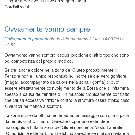
Ringrazio per eventuali vostri suggerimenti.
Cordiali saluti
Ovviamente vanno sempre
Collegamento permanente
Inviato da
admin
il Lun, 14/03/2011 -
12:52
Ovviamente vanno sempre esclusi problemi di altro tipo che sono
poi competenza del proprio medico.
Se c'e' anche dolore nella zona del Gluteo probabilmente il
Tensore non e' l'unico responsabile. Inoltre se c'e' vero gonfiore
(magari accompagnato da calore nella zona rigonfia) ci puo'
essere effettivamente coinvolgimento della Borsa che si infiamma
spesso a causa del tendine di un muscolo cronicamente contratto
che causa eccessiva frizione contro la struttura ossea (tipico caso
si verifica nell'"anca a scatto").
La zona si presta ottimamente ad automassaggio con dita o palla
da tennis contro il muro. Sarebbe opportuno estendere il
massaggio a tutta la zona dei Glutei nonche' al Vasto Laterale
(Quadricipite esterno). Lo stretching sarebbe se mai da rinviare a