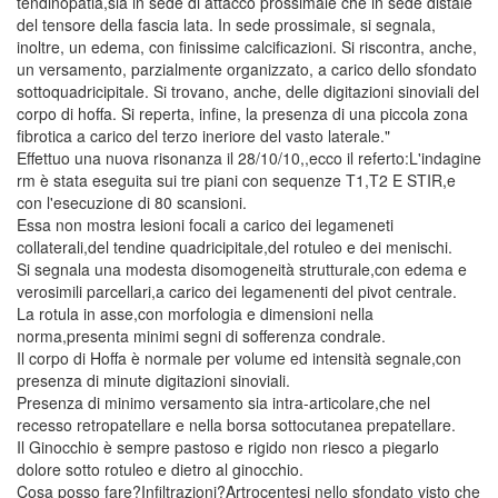
tendinopatia,sia in sede di attacco prossimale che in sede distale
del tensore della fascia lata. In sede prossimale, si segnala,
inoltre, un edema, con finissime calcificazioni. Si riscontra, anche,
un versamento, parzialmente organizzato, a carico dello sfondato
sottoquadricipitale. Si trovano, anche, delle digitazioni sinoviali del
corpo di hoffa. Si reperta, infine, la presenza di una piccola zona
fibrotica a carico del terzo ineriore del vasto laterale."
Effettuo una nuova risonanza il 28/10/10,,ecco il referto:L'indagine
rm è stata eseguita sui tre piani con sequenze T1,T2 E STIR,e
con l'esecuzione di 80 scansioni.
Essa non mostra lesioni focali a carico dei legameneti
collaterali,del tendine quadricipitale,del rotuleo e dei menischi.
Si segnala una modesta disomogeneità strutturale,con edema e
verosimili parcellari,a carico dei legamenenti del pivot centrale.
La rotula in asse,con morfologia e dimensioni nella
norma,presenta minimi segni di sofferenza condrale.
Il corpo di Hoffa è normale per volume ed intensità segnale,con
presenza di minute digitazioni sinoviali.
Presenza di minimo versamento sia intra-articolare,che nel
recesso retropatellare e nella borsa sottocutanea prepatellare.
Il Ginocchio è sempre pastoso e rigido non riesco a piegarlo
dolore sotto rotuleo e dietro al ginocchio.
Cosa posso fare?Infiltrazioni?Artrocentesi nello sfondato visto che