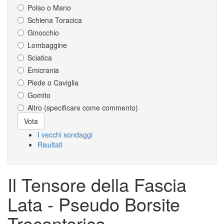
Polso o Mano
Schiena Toracica
Ginocchio
Lombaggine
Sciatica
Emicrania
Piede o Caviglia
Gomito
Altro (specificare come commento)
Scelte
Vota
I vecchi sondaggi
Risultati
Il Tensore della Fascia
Lata - Pseudo Borsite
Trocanterica