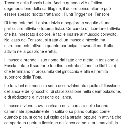
Tensore della Fascia Lata. Anche quando vi è effettiva
degenerazione della cartilagine, il dolore concomitante può
essere spesso ridotto trattando i Punti Trigger del Tensore.
Di frequente poi, il dolore inizia o peggiora a seguito di una
particolare attività o trauma fisico. Cercando di ricordare l'attività
che ha innescato il dolore, è facile risalire al muscolo coinvolto.
Nel caso del Tensore, si tratta di un muscolo piccolo ma
estremamente attivo in quanto partecipa in svariati modi alle
attività nella posizione eretta.
Il muscolo prende il suo nome dal fatto che mette in tensione la
Fascia Lata e il suo forte tendine centrale (il tendine Iliotibiale)
che terminano in prossimità del ginocchio e alla estremità
superiore della Tibia.
Le funzioni del muscolo sono essenzialmente quelle di flessione
dell'anca e del ginocchio, di stabilizzazione nella deambulazione,
e di abduzione e inversione dell'anca.
Il muscolo viene sovraccaricato nella corsa e nelle lunghe
camminate specialmente in salita o su piano obliquo come
quando p.es. si corre sul ciglio della strada, oppure in attività che
comportano ripetuta flessione dell'anca come le arti marziali, la