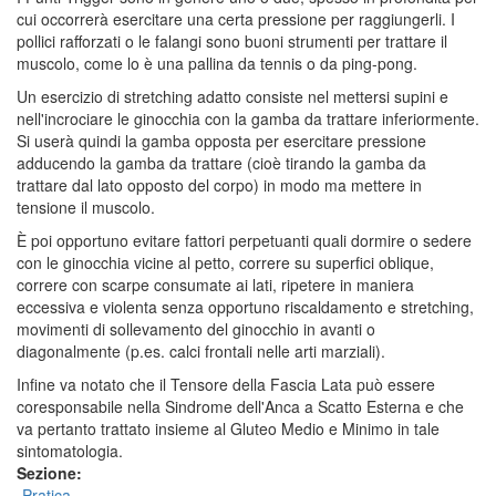
cui occorrerà esercitare una certa pressione per raggiungerli. I
pollici rafforzati o le falangi sono buoni strumenti per trattare il
muscolo, come lo è una pallina da tennis o da ping-pong.
Un esercizio di stretching adatto consiste nel mettersi supini e
nell'incrociare le ginocchia con la gamba da trattare inferiormente.
Si userà quindi la gamba opposta per esercitare pressione
adducendo la gamba da trattare (cioè tirando la gamba da
trattare dal lato opposto del corpo) in modo ma mettere in
tensione il muscolo.
È poi opportuno evitare fattori perpetuanti quali dormire o sedere
con le ginocchia vicine al petto, correre su superfici oblique,
correre con scarpe consumate ai lati, ripetere in maniera
eccessiva e violenta senza opportuno riscaldamento e stretching,
movimenti di sollevamento del ginocchio in avanti o
diagonalmente (p.es. calci frontali nelle arti marziali).
Infine va notato che il Tensore della Fascia Lata può essere
coresponsabile nella Sindrome dell'Anca a Scatto Esterna e che
va pertanto trattato insieme al Gluteo Medio e Minimo in tale
sintomatologia.
Sezione:
Pratica