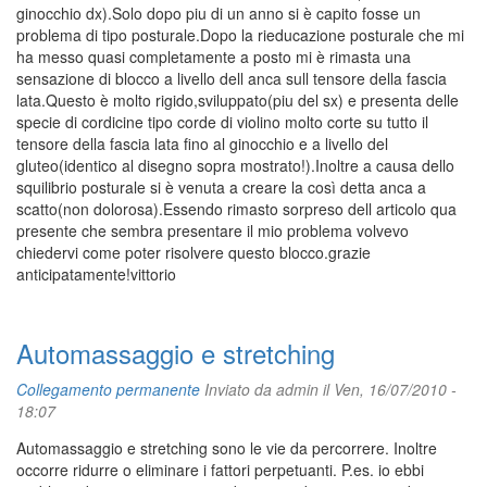
ginocchio dx).Solo dopo piu di un anno si è capito fosse un
problema di tipo posturale.Dopo la rieducazione posturale che mi
ha messo quasi completamente a posto mi è rimasta una
sensazione di blocco a livello dell anca sull tensore della fascia
lata.Questo è molto rigido,sviluppato(piu del sx) e presenta delle
specie di cordicine tipo corde di violino molto corte su tutto il
tensore della fascia lata fino al ginocchio e a livello del
gluteo(identico al disegno sopra mostrato!).Inoltre a causa dello
squilibrio posturale si è venuta a creare la così detta anca a
scatto(non dolorosa).Essendo rimasto sorpreso dell articolo qua
presente che sembra presentare il mio problema volvevo
chiedervi come poter risolvere questo blocco.grazie
anticipatamente!vittorio
Automassaggio e stretching
Collegamento permanente
Inviato da
admin
il Ven, 16/07/2010 -
18:07
Automassaggio e stretching sono le vie da percorrere. Inoltre
occorre ridurre o eliminare i fattori perpetuanti. P.es. io ebbi