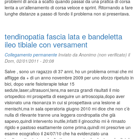
problemi di anca a scatto quando passai da una pratica di corsa
lenta a un'allenamento di corsa veloce e sprint. Ritornando a fare
lunghe distanze a passo di fondo il problema non si presentava.
tendinopatia fascia lata e bandeletta
ileo tibiale con versament
Collegamento permanente
Inviato da
Anonimo (non verificato)
il
Dom, 02/01/2011 - 20:08
Salve , sono un ragazzo di 37 anni, ho un problema ormai che mi
affligge da + di un anno novembre 2009 per uno sforzo ripetuto in
bici, dopo varie fisioterapie tekar 15
sedute,laser,ultrasuoni,tens,ma senza grandi risultati il mio
ortopedico mi prospetta di eseguire un artroscopia,dopo aver
visionato una risonanza in cui si prospettava una lesione ai
menischi,ma in sala operatoria giugno 2010 mi dice che non c’è
nulla di rilevante tranne una leggera condropatia che già
sapevo,quindi intervento inutile,infatti il ginocchio mi è rimasto
rigido e pastoso esattamente come prima,quindi mi prescrive un
esame ecografico il 24/07/10 che ha evidenziato una