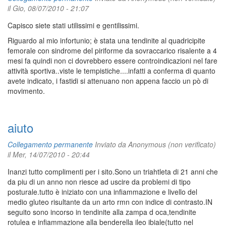
il Gio, 08/07/2010 - 21:07
Capisco siete stati utilissimi e gentilissimi.
Riguardo al mio infortunio; è stata una tendinite al quadricipite
femorale con sindrome del piriforme da sovraccarico risalente a 4
mesi fa quindi non ci dovrebbero essere controindicazioni nel fare
attività sportiva..viste le tempistiche....infatti a conferma di quanto
avete indicato, i fastidi si attenuano non appena faccio un pò di
movimento.
aiuto
Collegamento permanente
Inviato da
Anonymous (non verificato)
il Mer, 14/07/2010 - 20:44
Inanzi tutto complimenti per i sito.Sono un triahtleta di 21 anni che
da piu di un anno non riesce ad uscire da problemi di tipo
posturale.tutto è iniziato con una infiammazione e livello del
medio gluteo risultante da un arto rmn con indice di contrasto.IN
seguito sono incorso in tendinite alla zampa d oca,tendinite
rotulea e infiammazione alla benderella ileo ibiale(tutto nel