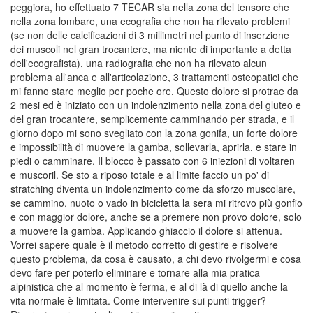
peggiora, ho effettuato 7 TECAR sia nella zona del tensore che
nella zona lombare, una ecografia che non ha rilevato problemi
(se non delle calcificazioni di 3 millimetri nel punto di inserzione
dei muscoli nel gran trocantere, ma niente di importante a detta
dell'ecografista), una radiografia che non ha rilevato alcun
problema all'anca e all'articolazione, 3 trattamenti osteopatici che
mi fanno stare meglio per poche ore. Questo dolore si protrae da
2 mesi ed è iniziato con un indolenzimento nella zona del gluteo e
del gran trocantere, semplicemente camminando per strada, e il
giorno dopo mi sono svegliato con la zona gonifa, un forte dolore
e impossibilità di muovere la gamba, sollevarla, aprirla, e stare in
piedi o camminare. Il blocco è passato con 6 iniezioni di voltaren
e muscoril. Se sto a riposo totale e al limite faccio un po' di
stratching diventa un indolenzimento come da sforzo muscolare,
se cammino, nuoto o vado in bicicletta la sera mi ritrovo più gonfio
e con maggior dolore, anche se a premere non provo dolore, solo
a muovere la gamba. Applicando ghiaccio il dolore si attenua.
Vorrei sapere quale è il metodo corretto di gestire e risolvere
questo problema, da cosa è causato, a chi devo rivolgermi e cosa
devo fare per poterlo eliminare e tornare alla mia pratica
alpinistica che al momento è ferma, e al di là di quello anche la
vita normale è limitata. Come intervenire sui punti trigger?