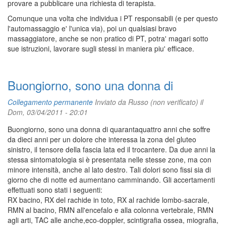
provare a pubblicare una richiesta di terapista.
Comunque una volta che individua i PT responsabili (e per questo
l'automassaggio e' l'unica via), poi un qualsiasi bravo
massaggiatore, anche se non pratico di PT, potra' magari sotto
sue istruzioni, lavorare sugli stessi in maniera piu' efficace.
Buongiorno, sono una donna di
Collegamento permanente
Inviato da
Russo (non verificato)
il
Dom, 03/04/2011 - 20:01
Buongiorno, sono una donna di quarantaquattro anni che soffre
da dieci anni per un dolore che interessa la zona del gluteo
sinistro, il tensore della fascia lata ed il trocantere. Da due anni la
stessa sintomatologia si è presentata nelle stesse zone, ma con
minore intensità, anche al lato destro. Tali dolori sono fissi sia di
giorno che di notte ed aumentano camminando. Gli accertamenti
effettuati sono stati i seguenti:
RX bacino, RX del rachide in toto, RX al rachide lombo-sacrale,
RMN al bacino, RMN all'encefalo e alla colonna vertebrale, RMN
agli arti, TAC alle anche,eco-doppler, scintigrafia ossea, miografia,