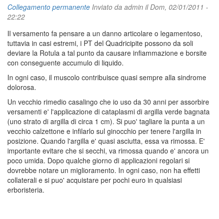
Collegamento permanente
Inviato da
admin
il Dom, 02/01/2011 -
22:22
Il versamento fa pensare a un danno articolare o legamentoso,
tuttavia in casi estremi, i PT del Quadricipite possono da soli
deviare la Rotula a tal punto da causare infiammazione e borsite
con conseguente accumulo di liquido.
In ogni caso, il muscolo contribuisce quasi sempre alla sindrome
dolorosa.
Un vecchio rimedio casalingo che io uso da 30 anni per assorbire
versamenti e' l'applicazione di cataplasmi di argilla verde bagnata
(uno strato di argilla di circa 1 cm). Si puo' tagliare la punta a un
vecchio calzettone e infilarlo sul ginocchio per tenere l'argilla in
posizione. Quando l'argilla e' quasi asciutta, essa va rimossa. E'
importante evitare che si secchi, va rimossa quando e' ancora un
poco umida. Dopo qualche giorno di applicazioni regolari si
dovrebbe notare un miglioramento. In ogni caso, non ha effetti
collaterali e si puo' acquistare per pochi euro in qualsiasi
erboristeria.