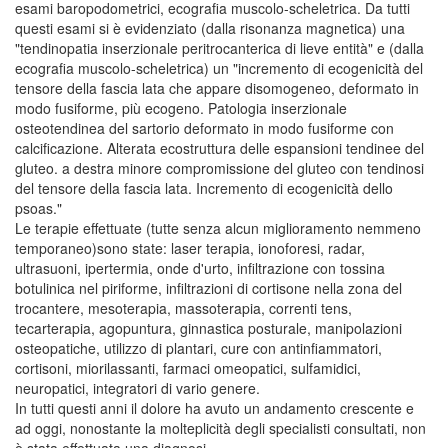
esami baropodometrici, ecografia muscolo-scheletrica. Da tutti
questi esami si è evidenziato (dalla risonanza magnetica) una
"tendinopatia inserzionale peritrocanterica di lieve entità" e (dalla
ecografia muscolo-scheletrica) un "incremento di ecogenicità del
tensore della fascia lata che appare disomogeneo, deformato in
modo fusiforme, più ecogeno. Patologia inserzionale
osteotendinea del sartorio deformato in modo fusiforme con
calcificazione. Alterata ecostruttura delle espansioni tendinee del
gluteo. a destra minore compromissione del gluteo con tendinosi
del tensore della fascia lata. Incremento di ecogenicità dello
psoas."
Le terapie effettuate (tutte senza alcun miglioramento nemmeno
temporaneo)sono state: laser terapia, ionoforesi, radar,
ultrasuoni, ipertermia, onde d'urto, infiltrazione con tossina
botulinica nel piriforme, infiltrazioni di cortisone nella zona del
trocantere, mesoterapia, massoterapia, correnti tens,
tecarterapia, agopuntura, ginnastica posturale, manipolazioni
osteopatiche, utilizzo di plantari, cure con antinfiammatori,
cortisoni, miorilassanti, farmaci omeopatici, sulfamidici,
neuropatici, integratori di vario genere.
In tutti questi anni il dolore ha avuto un andamento crescente e
ad oggi, nonostante la molteplicità degli specialisti consultati, non