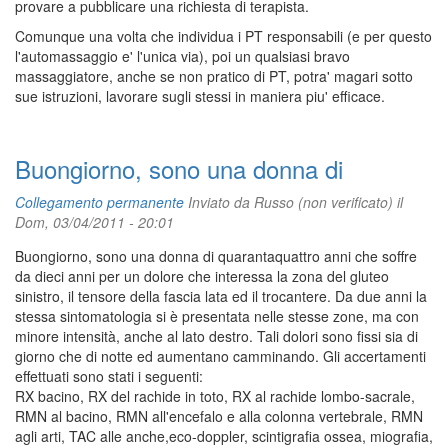
provare a pubblicare una richiesta di terapista.
Comunque una volta che individua i PT responsabili (e per questo
l'automassaggio e' l'unica via), poi un qualsiasi bravo
massaggiatore, anche se non pratico di PT, potra' magari sotto
sue istruzioni, lavorare sugli stessi in maniera piu' efficace.
Buongiorno, sono una donna di
Collegamento permanente
Inviato da
Russo (non verificato)
il
Dom, 03/04/2011 - 20:01
Buongiorno, sono una donna di quarantaquattro anni che soffre
da dieci anni per un dolore che interessa la zona del gluteo
sinistro, il tensore della fascia lata ed il trocantere. Da due anni la
stessa sintomatologia si è presentata nelle stesse zone, ma con
minore intensità, anche al lato destro. Tali dolori sono fissi sia di
giorno che di notte ed aumentano camminando. Gli accertamenti
effettuati sono stati i seguenti:
RX bacino, RX del rachide in toto, RX al rachide lombo-sacrale,
RMN al bacino, RMN all'encefalo e alla colonna vertebrale, RMN
agli arti, TAC alle anche,eco-doppler, scintigrafia ossea, miografia,