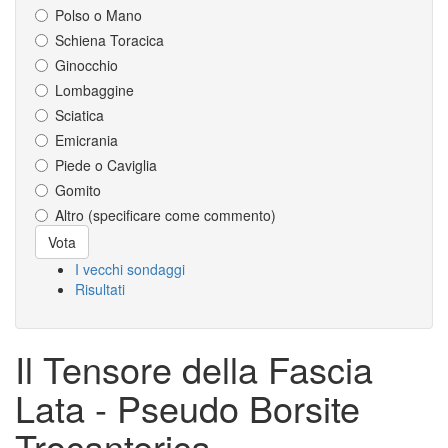
Polso o Mano
Schiena Toracica
Ginocchio
Lombaggine
Sciatica
Emicrania
Piede o Caviglia
Gomito
Altro (specificare come commento)
Scelte
Vota
I vecchi sondaggi
Risultati
Il Tensore della Fascia
Lata - Pseudo Borsite
Trocanterica