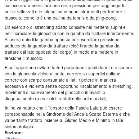
cui occorrerà esercitare una certa pressione per raggiungerli. I
pollici rafforzati o le falangi sono buoni strumenti per trattare il
muscolo, come lo è una pallina da tennis o da ping-pong.
Un esercizio di stretching adatto consiste nel mettersi supini e
nell'incrociare le ginocchia con la gamba da trattare inferiormente.
Si userà quindi la gamba opposta per esercitare pressione
adducendo la gamba da trattare (cioè tirando la gamba da
trattare dal lato opposto del corpo) in modo ma mettere in
tensione il muscolo.
È poi opportuno evitare fattori perpetuanti quali dormire o sedere
con le ginocchia vicine al petto, correre su superfici oblique,
correre con scarpe consumate ai lati, ripetere in maniera
eccessiva e violenta senza opportuno riscaldamento e stretching,
movimenti di sollevamento del ginocchio in avanti o
diagonalmente (p.es. calci frontali nelle arti marziali).
Infine va notato che il Tensore della Fascia Lata può essere
coresponsabile nella Sindrome dell'Anca a Scatto Esterna e che
va pertanto trattato insieme al Gluteo Medio e Minimo in tale
sintomatologia.
Sezione:
Pratica