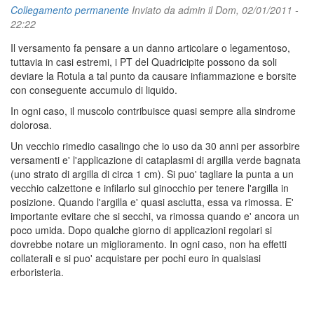
Collegamento permanente
Inviato da
admin
il Dom, 02/01/2011 -
22:22
Il versamento fa pensare a un danno articolare o legamentoso,
tuttavia in casi estremi, i PT del Quadricipite possono da soli
deviare la Rotula a tal punto da causare infiammazione e borsite
con conseguente accumulo di liquido.
In ogni caso, il muscolo contribuisce quasi sempre alla sindrome
dolorosa.
Un vecchio rimedio casalingo che io uso da 30 anni per assorbire
versamenti e' l'applicazione di cataplasmi di argilla verde bagnata
(uno strato di argilla di circa 1 cm). Si puo' tagliare la punta a un
vecchio calzettone e infilarlo sul ginocchio per tenere l'argilla in
posizione. Quando l'argilla e' quasi asciutta, essa va rimossa. E'
importante evitare che si secchi, va rimossa quando e' ancora un
poco umida. Dopo qualche giorno di applicazioni regolari si
dovrebbe notare un miglioramento. In ogni caso, non ha effetti
collaterali e si puo' acquistare per pochi euro in qualsiasi
erboristeria.