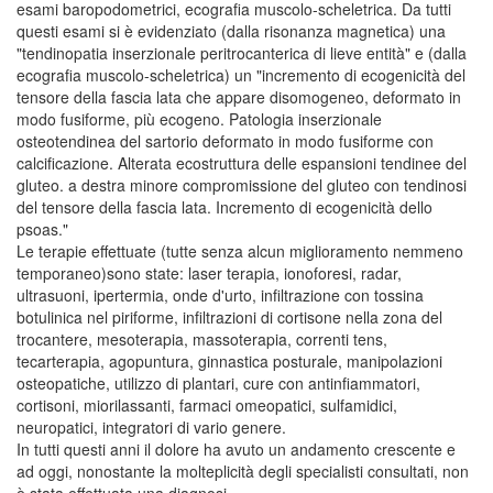
esami baropodometrici, ecografia muscolo-scheletrica. Da tutti
questi esami si è evidenziato (dalla risonanza magnetica) una
"tendinopatia inserzionale peritrocanterica di lieve entità" e (dalla
ecografia muscolo-scheletrica) un "incremento di ecogenicità del
tensore della fascia lata che appare disomogeneo, deformato in
modo fusiforme, più ecogeno. Patologia inserzionale
osteotendinea del sartorio deformato in modo fusiforme con
calcificazione. Alterata ecostruttura delle espansioni tendinee del
gluteo. a destra minore compromissione del gluteo con tendinosi
del tensore della fascia lata. Incremento di ecogenicità dello
psoas."
Le terapie effettuate (tutte senza alcun miglioramento nemmeno
temporaneo)sono state: laser terapia, ionoforesi, radar,
ultrasuoni, ipertermia, onde d'urto, infiltrazione con tossina
botulinica nel piriforme, infiltrazioni di cortisone nella zona del
trocantere, mesoterapia, massoterapia, correnti tens,
tecarterapia, agopuntura, ginnastica posturale, manipolazioni
osteopatiche, utilizzo di plantari, cure con antinfiammatori,
cortisoni, miorilassanti, farmaci omeopatici, sulfamidici,
neuropatici, integratori di vario genere.
In tutti questi anni il dolore ha avuto un andamento crescente e
ad oggi, nonostante la molteplicità degli specialisti consultati, non