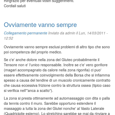
Ringrazio per eventuali vostri suggerimenti.
Cordiali saluti
Ovviamente vanno sempre
Collegamento permanente
Inviato da
admin
il Lun, 14/03/2011 -
12:52
Ovviamente vanno sempre esclusi problemi di altro tipo che sono
poi competenza del proprio medico.
Se c'e' anche dolore nella zona del Gluteo probabilmente il
Tensore non e' l'unico responsabile. Inoltre se c'e' vero gonfiore
(magari accompagnato da calore nella zona rigonfia) ci puo'
essere effettivamente coinvolgimento della Borsa che si infiamma
spesso a causa del tendine di un muscolo cronicamente contratto
che causa eccessiva frizione contro la struttura ossea (tipico caso
si verifica nell'"anca a scatto").
La zona si presta ottimamente ad automassaggio con dita o palla
da tennis contro il muro. Sarebbe opportuno estendere il
massaggio a tutta la zona dei Glutei nonche' al Vasto Laterale
(Quadricipite esterno). Lo stretching sarebbe se mai da rinviare a