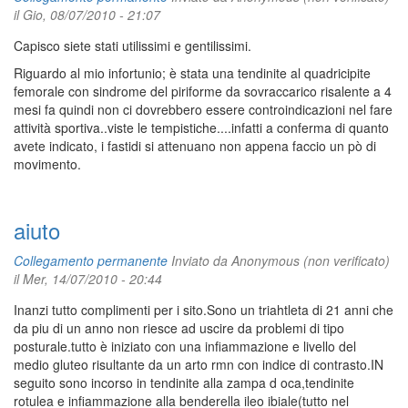
il Gio, 08/07/2010 - 21:07
Capisco siete stati utilissimi e gentilissimi.
Riguardo al mio infortunio; è stata una tendinite al quadricipite
femorale con sindrome del piriforme da sovraccarico risalente a 4
mesi fa quindi non ci dovrebbero essere controindicazioni nel fare
attività sportiva..viste le tempistiche....infatti a conferma di quanto
avete indicato, i fastidi si attenuano non appena faccio un pò di
movimento.
aiuto
Collegamento permanente
Inviato da
Anonymous (non verificato)
il Mer, 14/07/2010 - 20:44
Inanzi tutto complimenti per i sito.Sono un triahtleta di 21 anni che
da piu di un anno non riesce ad uscire da problemi di tipo
posturale.tutto è iniziato con una infiammazione e livello del
medio gluteo risultante da un arto rmn con indice di contrasto.IN
seguito sono incorso in tendinite alla zampa d oca,tendinite
rotulea e infiammazione alla benderella ileo ibiale(tutto nel