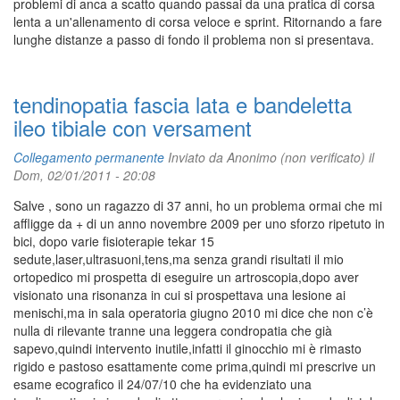
problemi di anca a scatto quando passai da una pratica di corsa
lenta a un'allenamento di corsa veloce e sprint. Ritornando a fare
lunghe distanze a passo di fondo il problema non si presentava.
tendinopatia fascia lata e bandeletta
ileo tibiale con versament
Collegamento permanente
Inviato da
Anonimo (non verificato)
il
Dom, 02/01/2011 - 20:08
Salve , sono un ragazzo di 37 anni, ho un problema ormai che mi
affligge da + di un anno novembre 2009 per uno sforzo ripetuto in
bici, dopo varie fisioterapie tekar 15
sedute,laser,ultrasuoni,tens,ma senza grandi risultati il mio
ortopedico mi prospetta di eseguire un artroscopia,dopo aver
visionato una risonanza in cui si prospettava una lesione ai
menischi,ma in sala operatoria giugno 2010 mi dice che non c’è
nulla di rilevante tranne una leggera condropatia che già
sapevo,quindi intervento inutile,infatti il ginocchio mi è rimasto
rigido e pastoso esattamente come prima,quindi mi prescrive un
esame ecografico il 24/07/10 che ha evidenziato una