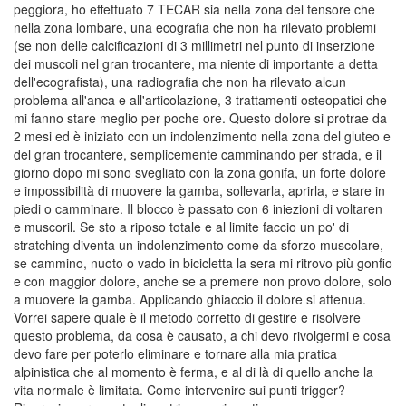
peggiora, ho effettuato 7 TECAR sia nella zona del tensore che
nella zona lombare, una ecografia che non ha rilevato problemi
(se non delle calcificazioni di 3 millimetri nel punto di inserzione
dei muscoli nel gran trocantere, ma niente di importante a detta
dell'ecografista), una radiografia che non ha rilevato alcun
problema all'anca e all'articolazione, 3 trattamenti osteopatici che
mi fanno stare meglio per poche ore. Questo dolore si protrae da
2 mesi ed è iniziato con un indolenzimento nella zona del gluteo e
del gran trocantere, semplicemente camminando per strada, e il
giorno dopo mi sono svegliato con la zona gonifa, un forte dolore
e impossibilità di muovere la gamba, sollevarla, aprirla, e stare in
piedi o camminare. Il blocco è passato con 6 iniezioni di voltaren
e muscoril. Se sto a riposo totale e al limite faccio un po' di
stratching diventa un indolenzimento come da sforzo muscolare,
se cammino, nuoto o vado in bicicletta la sera mi ritrovo più gonfio
e con maggior dolore, anche se a premere non provo dolore, solo
a muovere la gamba. Applicando ghiaccio il dolore si attenua.
Vorrei sapere quale è il metodo corretto di gestire e risolvere
questo problema, da cosa è causato, a chi devo rivolgermi e cosa
devo fare per poterlo eliminare e tornare alla mia pratica
alpinistica che al momento è ferma, e al di là di quello anche la
vita normale è limitata. Come intervenire sui punti trigger?