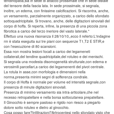
tendinopatia,sia in sede di attacco prossimale che in sede distale
del tensore della fascia lata. In sede prossimale, si segnala,
inoltre, un edema, con finissime calcificazioni. Si riscontra, anche,
un versamento, parzialmente organizzato, a carico dello sfondato
sottoquadricipitale. Si trovano, anche, delle digitazioni sinoviali del
corpo di hoffa. Si reperta, infine, la presenza di una piccola zona
fibrotica a carico del terzo ineriore del vasto laterale."
Effettuo una nuova risonanza il 28/10/10,,ecco il referto:L'indagine
rm è stata eseguita sui tre piani con sequenze T1,T2 E STIR,e
con l'esecuzione di 80 scansioni.
Essa non mostra lesioni focali a carico dei legameneti
collaterali,del tendine quadricipitale,del rotuleo e dei menischi.
Si segnala una modesta disomogeneità strutturale,con edema e
verosimili parcellari,a carico dei legamenenti del pivot centrale.
La rotula in asse,con morfologia e dimensioni nella
norma,presenta minimi segni di sofferenza condrale.
Il corpo di Hoffa è normale per volume ed intensità segnale,con
presenza di minute digitazioni sinoviali.
Presenza di minimo versamento sia intra-articolare,che nel
recesso retropatellare e nella borsa sottocutanea prepatellare.
Il Ginocchio è sempre pastoso e rigido non riesco a piegarlo
dolore sotto rotuleo e dietro al ginocchio.
Cosa posso fare?Infiltrazioni?Artrocentesi nello sfondato visto che