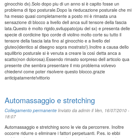
ginocchio dx).Solo dopo piu di un anno si è capito fosse un
problema di tipo posturale.Dopo la rieducazione posturale che mi
ha messo quasi completamente a posto mi è rimasta una
sensazione di blocco a livello dell anca sull tensore della fascia
lata.Questo è molto rigido,sviluppato(piu del sx) e presenta delle
specie di cordicine tipo corde di violino molto corte su tutto il
tensore della fascia lata fino al ginocchio e a livello del
gluteo(identico al disegno sopra mostrato!).Inoltre a causa dello
squilibrio posturale si è venuta a creare la così detta anca a
scatto(non dolorosa).Essendo rimasto sorpreso dell articolo qua
presente che sembra presentare il mio problema volvevo
chiedervi come poter risolvere questo blocco.grazie
anticipatamente!vittorio
Automassaggio e stretching
Collegamento permanente
Inviato da
admin
il Ven, 16/07/2010 -
18:07
Automassaggio e stretching sono le vie da percorrere. Inoltre
occorre ridurre o eliminare i fattori perpetuanti. P.es. io ebbi