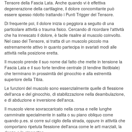
Tensore della Fascia Lata. Anche quando vi è effettiva
degenerazione della cartilagine, il dolore concomitante può
essere spesso ridotto trattando i Punti Trigger del Tensore.
Di frequente poi, il dolore inizia o peggiora a seguito di una
particolare attività o trauma fisico. Cercando di ricordare l'attività
che ha innescato il dolore, è facile risalire al muscolo coinvolto.
Nel caso del Tensore, si tratta di un muscolo piccolo ma
estremamente attivo in quanto partecipa in svariati modi alle
attività nella posizione eretta.
Il muscolo prende il suo nome dal fatto che mette in tensione la
Fascia Lata e il suo forte tendine centrale (il tendine Iliotibiale)
che terminano in prossimità del ginocchio e alla estremità
superiore della Tibia.
Le funzioni del muscolo sono essenzialmente quelle di flessione
dell'anca e del ginocchio, di stabilizzazione nella deambulazione,
e di abduzione e inversione dell'anca.
Il muscolo viene sovraccaricato nella corsa e nelle lunghe
camminate specialmente in salita o su piano obliquo come
quando p.es. si corre sul ciglio della strada, oppure in attività che
comportano ripetuta flessione dell'anca come le arti marziali, la