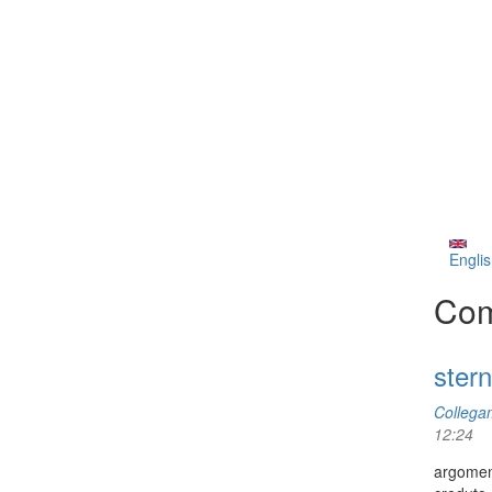
Englis
Com
ster
Collega
12:24
argoment