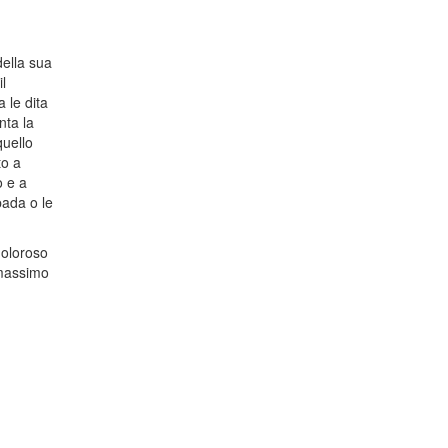
della sua
l
a le dita
nta la
quello
to a
o e a
pada o le
doloroso
 massimo