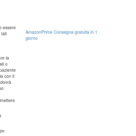
uò essere
AmazonPrime Consegna gratuita in 1
tali
giorno
.
re la
li o
 paziente
a con il
 dovrà
so
rmettere
a
ppo