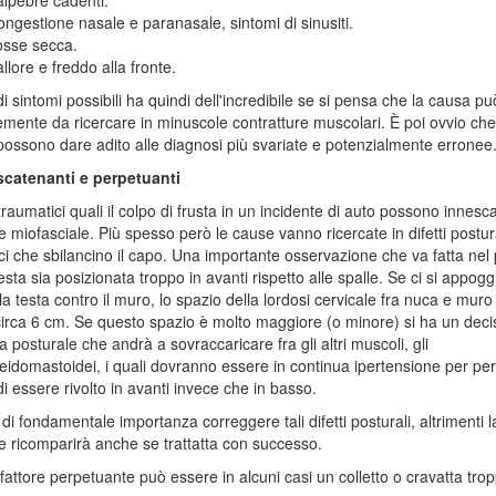
ngestione nasale e paranasale, sintomi di sinusiti.
osse secca.
llore e freddo alla fronte.
 di sintomi possibili ha quindi dell'incredibile se si pensa che la causa p
mente da ricercare in minuscole contratture muscolari. È poi ovvio che 
possono dare adito alle diagnosi più svariate e potenzialmente erronee
 scatenanti e perpetuanti
traumatici quali il colpo di frusta in un incidente di auto possono innesca
 miofasciale. Più spesso però le cause vanno ricercate in difetti postura
i che sbilancino il capo. Una importante osservazione che va fatta nel
esta sia posizionata troppo in avanti rispetto alle spalle. Se ci si appoggi
la testa contro il muro, lo spazio della lordosi cervicale fra nuca e muro
irca 6 cm. Se questo spazio è molto maggiore (o minore) si ha un deci
 posturale che andrà a sovraccaricare fra gli altri muscoli, gli
eidomastoidei, i quali dovranno essere in continua ipertensione per pe
 di essere rivolto in avanti invece che in basso.
 di fondamentale importanza correggere tali difetti posturali, altrimenti l
 ricomparirà anche se trattatta con successo.
 fattore perpetuante può essere in alcuni casi un colletto o cravatta tro