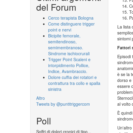
del Forum
Co
T
Pa
Cerco terapista Bologna
Come distinguere trigger
La lista
point e nervi
semplice
Bicipite femorale,
sintomi 
semitendinoso,
Fattori
semimembranoso.
Sindrome ischiocrurali
Episodi 
Trigger Point Scaleni e
sindrome
intorpidimento Pollice,
anatomic
Indice, Avambraccio.
è se la t
Dolore cuffia dei rotatori e
dorso e 
contrattura tra collo e spalla
essere c
sinistra
problema
Sternocl
Altro
al volto
Tweets by @puntitriggercom
È quindi
Poll
sindrome
Un'altro
Soffri di dolori cronici di tipo...