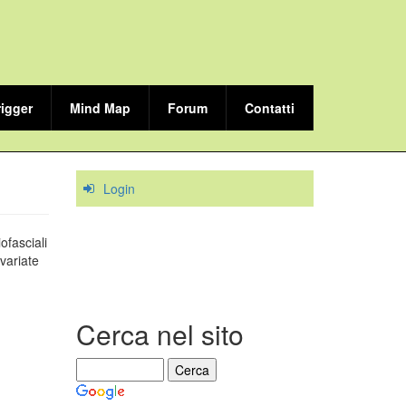
rigger
Mind Map
Forum
Contatti
Login
ofasciali
variate
Cerca nel sito