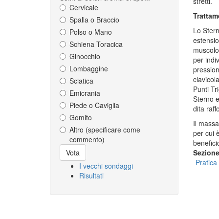
stretti.
Cervicale
Trattam
Spalla o Braccio
Lo Stern
Polso o Mano
estensio
Schiena Toracica
muscolo f
Ginocchio
per indiv
Lombaggine
pression
clavicol
Sciatica
Punti Tr
Emicrania
Sterno e
Piede o Caviglia
dita raff
Gomito
Il massa
Altro (specificare come
per cui 
commento)
benefici
Scelte
Sezion
Vota
Pratica
I vecchi sondaggi
Risultati