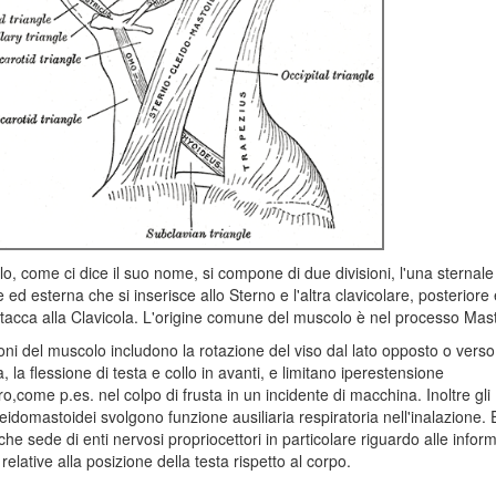
lo, come ci dice il suo nome, si compone di due divisioni, l'una sternale
e ed esterna che si inserisce allo Sterno e l'altra clavicolare, posteriore 
ttacca alla Clavicola. L'origine comune del muscolo è nel processo Mas
oni del muscolo includono la rotazione del viso dal lato opposto o verso l
, la flessione di testa e collo in avanti, e limitano iperestensione
tro,come p.es. nel colpo di frusta in un incidente di macchina. Inoltre gli
eidomastoidei svolgono funzione ausiliaria respiratoria nell'inalazione. 
he sede di enti nervosi propriocettori in particolare riguardo alle infor
relative alla posizione della testa rispetto al corpo.