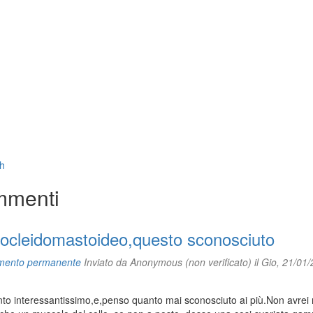
h
menti
nocleidomastoideo,questo sconosciuto
mento permanente
Inviato da
Anonymous (non verificato)
il Gio, 21/01/
o interessantissimo,e,penso quanto mai sconosciuto ai più.Non avrei