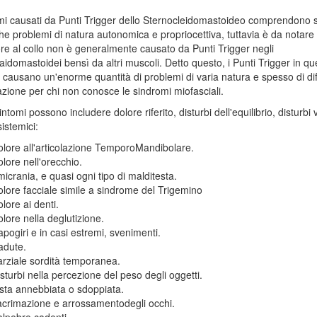
mi causati da Punti Trigger dello Sternocleidomastoideo comprendono s
he problemi di natura autonomica e propriocettiva, tuttavia è da notare 
re al collo non è generalmente causato da Punti Trigger negli
aidomastoidei bensì da altri muscoli. Detto questo, i Punti Trigger in qu
causano un'enorme quantità di problemi di varia natura e spesso di diff
cazione per chi non conosce le sindromi miofasciali.
ntomi possono includere dolore riferito, disturbi dell'equilibrio, disturbi vi
istemici:
lore all'articolazione TemporoMandibolare.
lore nell'orecchio.
icrania, e quasi ogni tipo di malditesta.
lore facciale simile a sindrome del Trigemino
lore ai denti.
lore nella deglutizione.
pogiri e in casi estremi, svenimenti.
adute.
rziale sordità temporanea.
sturbi nella percezione del peso degli oggetti.
sta annebbiata o sdoppiata.
crimazione e arrossamentodegli occhi.
lpebre cadenti.