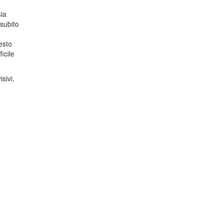
ia
subito
esto
icile
sivi,