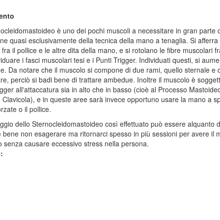
ento
ocleidomastoideo è uno dei pochi muscoli a necessitare in gran parte 
ne quasi esclusivamente della tecnica della mano a tenaglia. Si afferra i
ra il pollice e le altre dita della mano, e si rotolano le fibre muscolari fr
iduare i fasci muscolari tesi e i Punti Trigger. Individuati questi, si aume
e. Da notare che il muscolo si compone di due rami, quello sternale e 
are, perciò si badi bene di trattare ambedue. Inoltre il muscolo è sogget
igger all'attaccatura sia in alto che in basso (cioè al Processo Mastoide
 Clavicola), e in queste aree sarà invece opportuno usare la mano a s
orzate o il pollice.
ggio dello Sternocleidomastoideo così effettuato può essere alquanto 
è bene non esagerare ma ritornarci spesso in più sessioni per avere il
o senza causare eccessivo stress nella persona.
e: