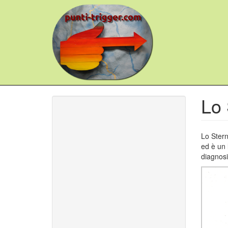
Salta
al
contenuto
principale
Lo 
Lo Stern
ed è un 
diagnosi