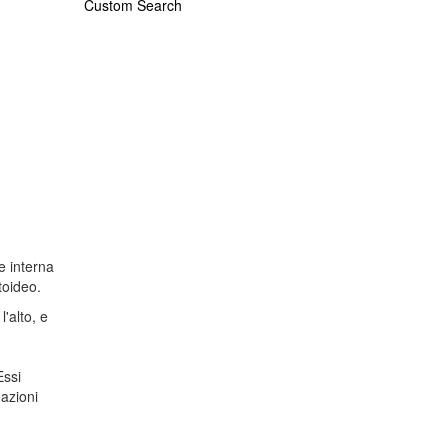
Custom Search
e interna
toideo.
'alto, e
Essi
mazioni