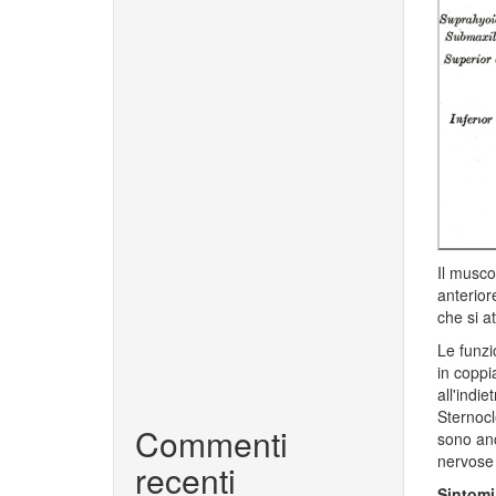
Il musco
anterior
che si a
Le funzi
in coppia
all'indie
Sternocl
Commenti
sono anc
nervose 
recenti
Sintomi