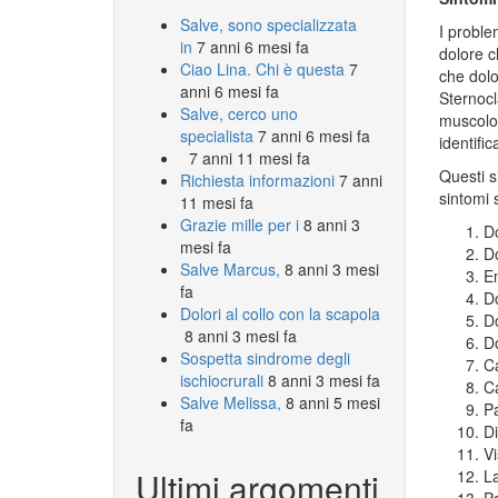
Salve, sono specializzata
I proble
in
7 anni 6 mesi fa
dolore c
Ciao Lina. Chi è questa
7
che dolo
anni 6 mesi fa
Sternocl
Salve, cerco uno
muscolo 
specialista
7 anni 6 mesi fa
identifi
7 anni 11 mesi fa
Questi si
Richiesta informazioni
7 anni
sintomi s
11 mesi fa
Grazie mille per i
8 anni 3
Do
mesi fa
Do
Salve Marcus,
8 anni 3 mesi
Em
fa
Do
Dolori al collo con la scapola
Do
8 anni 3 mesi fa
Do
Sospetta sindrome degli
Ca
ischiocrurali
8 anni 3 mesi fa
C
Salve Melissa,
8 anni 5 mesi
Pa
fa
Di
Vi
Ultimi argomenti
La
Pa