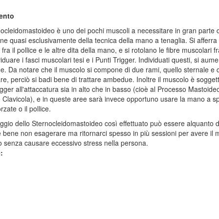
ento
ocleidomastoideo è uno dei pochi muscoli a necessitare in gran parte 
ne quasi esclusivamente della tecnica della mano a tenaglia. Si afferra i
ra il pollice e le altre dita della mano, e si rotolano le fibre muscolari fr
iduare i fasci muscolari tesi e i Punti Trigger. Individuati questi, si aume
e. Da notare che il muscolo si compone di due rami, quello sternale e 
are, perciò si badi bene di trattare ambedue. Inoltre il muscolo è sogget
igger all'attaccatura sia in alto che in basso (cioè al Processo Mastoide
 Clavicola), e in queste aree sarà invece opportuno usare la mano a s
orzate o il pollice.
ggio dello Sternocleidomastoideo così effettuato può essere alquanto 
è bene non esagerare ma ritornarci spesso in più sessioni per avere il
o senza causare eccessivo stress nella persona.
e: