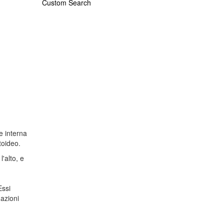
Custom Search
e interna
toideo.
'alto, e
Essi
mazioni