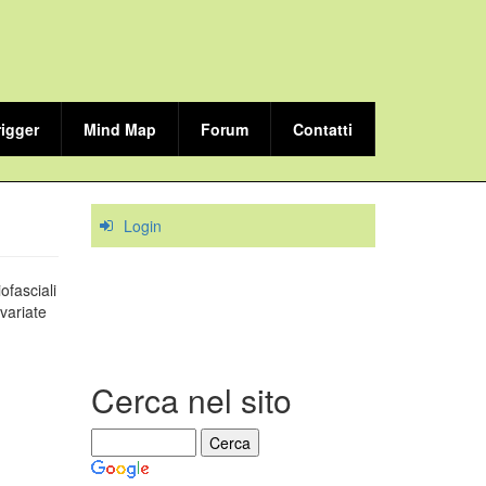
rigger
Mind Map
Forum
Contatti
Login
ofasciali
variate
Cerca nel sito