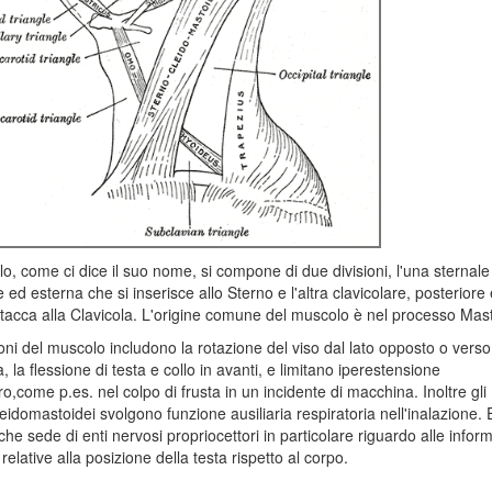
lo, come ci dice il suo nome, si compone di due divisioni, l'una sternale
e ed esterna che si inserisce allo Sterno e l'altra clavicolare, posteriore 
ttacca alla Clavicola. L'origine comune del muscolo è nel processo Mas
oni del muscolo includono la rotazione del viso dal lato opposto o verso l
, la flessione di testa e collo in avanti, e limitano iperestensione
tro,come p.es. nel colpo di frusta in un incidente di macchina. Inoltre gli
eidomastoidei svolgono funzione ausiliaria respiratoria nell'inalazione. 
he sede di enti nervosi propriocettori in particolare riguardo alle infor
relative alla posizione della testa rispetto al corpo.