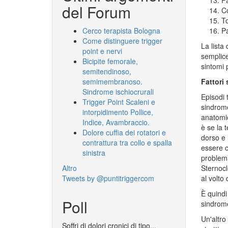
del Forum
Co
T
Pa
Cerco terapista Bologna
Come distinguere trigger
La lista
point e nervi
semplice
Bicipite femorale,
sintomi 
semitendinoso,
Fattori
semimembranoso.
Sindrome ischiocrurali
Episodi 
Trigger Point Scaleni e
sindrome
intorpidimento Pollice,
anatomic
Indice, Avambraccio.
è se la t
Dolore cuffia dei rotatori e
dorso e 
contrattura tra collo e spalla
essere c
sinistra
problema
Sternocl
Altro
al volto
Tweets by @puntitriggercom
È quindi
Poll
sindrome
Un'altro
Soffri di dolori cronici di tipo...