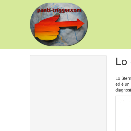
Salta
al
contenuto
principale
Lo 
Lo Stern
ed è un 
diagnosi