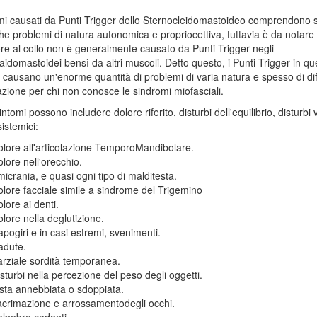
mi causati da Punti Trigger dello Sternocleidomastoideo comprendono s
he problemi di natura autonomica e propriocettiva, tuttavia è da notare 
re al collo non è generalmente causato da Punti Trigger negli
aidomastoidei bensì da altri muscoli. Detto questo, i Punti Trigger in qu
causano un'enorme quantità di problemi di varia natura e spesso di diff
cazione per chi non conosce le sindromi miofasciali.
ntomi possono includere dolore riferito, disturbi dell'equilibrio, disturbi vi
istemici:
lore all'articolazione TemporoMandibolare.
lore nell'orecchio.
icrania, e quasi ogni tipo di malditesta.
lore facciale simile a sindrome del Trigemino
lore ai denti.
lore nella deglutizione.
pogiri e in casi estremi, svenimenti.
adute.
rziale sordità temporanea.
sturbi nella percezione del peso degli oggetti.
sta annebbiata o sdoppiata.
crimazione e arrossamentodegli occhi.
lpebre cadenti.