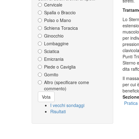
stretti.
Cervicale
Trattam
Spalla o Braccio
Lo Stern
Polso o Mano
estensio
Schiena Toracica
muscolo f
Ginocchio
per indiv
Lombaggine
pression
clavicol
Sciatica
Punti Tr
Emicrania
Sterno e
Piede o Caviglia
dita raff
Gomito
Il massa
Altro (specificare come
per cui 
commento)
benefici
Scelte
Sezion
Vota
Pratica
I vecchi sondaggi
Risultati