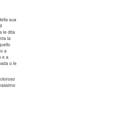
della sua
l
a le dita
nta la
quello
to a
o e a
pada o le
doloroso
 massimo