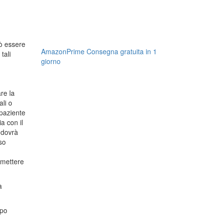
uò essere
AmazonPrime Consegna gratuita in 1
tali
giorno
.
re la
li o
 paziente
a con il
 dovrà
so
rmettere
a
ppo