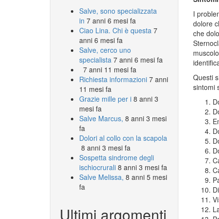
Salve, sono specializzata
I proble
in
7 anni 6 mesi fa
dolore c
Ciao Lina. Chi è questa
7
che dolo
anni 6 mesi fa
Sternocl
Salve, cerco uno
muscolo 
specialista
7 anni 6 mesi fa
identifi
7 anni 11 mesi fa
Questi si
Richiesta informazioni
7 anni
sintomi s
11 mesi fa
Grazie mille per i
8 anni 3
Do
mesi fa
Do
Salve Marcus,
8 anni 3 mesi
Em
fa
Do
Dolori al collo con la scapola
Do
8 anni 3 mesi fa
Do
Sospetta sindrome degli
Ca
ischiocrurali
8 anni 3 mesi fa
C
Salve Melissa,
8 anni 5 mesi
Pa
fa
Di
Vi
Ultimi argomenti
La
Pa