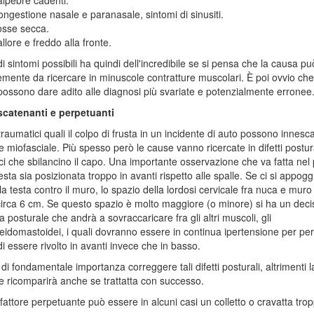
ngestione nasale e paranasale, sintomi di sinusiti.
osse secca.
llore e freddo alla fronte.
 di sintomi possibili ha quindi dell'incredibile se si pensa che la causa p
mente da ricercare in minuscole contratture muscolari. È poi ovvio che 
possono dare adito alle diagnosi più svariate e potenzialmente erronee
 scatenanti e perpetuanti
traumatici quali il colpo di frusta in un incidente di auto possono innesca
 miofasciale. Più spesso però le cause vanno ricercate in difetti postura
i che sbilancino il capo. Una importante osservazione che va fatta nel
esta sia posizionata troppo in avanti rispetto alle spalle. Se ci si appoggi
la testa contro il muro, lo spazio della lordosi cervicale fra nuca e muro
irca 6 cm. Se questo spazio è molto maggiore (o minore) si ha un deci
 posturale che andrà a sovraccaricare fra gli altri muscoli, gli
eidomastoidei, i quali dovranno essere in continua ipertensione per pe
 di essere rivolto in avanti invece che in basso.
 di fondamentale importanza correggere tali difetti posturali, altrimenti l
 ricomparirà anche se trattatta con successo.
 fattore perpetuante può essere in alcuni casi un colletto o cravatta tro