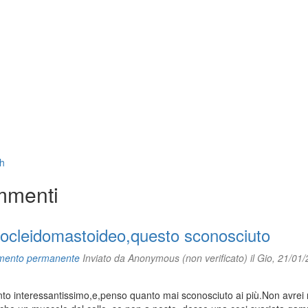
h
menti
nocleidomastoideo,questo sconosciuto
mento permanente
Inviato da
Anonymous (non verificato)
il Gio, 21/01/
o interessantissimo,e,penso quanto mai sconosciuto ai più.Non avrei