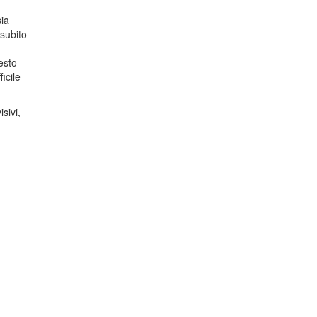
ia
subito
esto
icile
sivi,