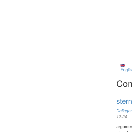
Englis
Com
ster
Collega
12:24
argoment