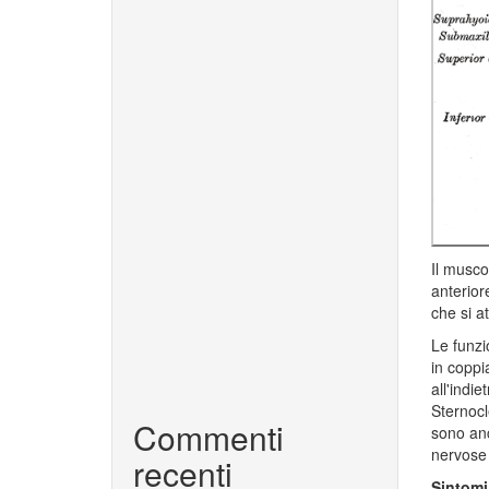
Il musco
anterior
che si a
Le funzi
in coppia
all'indie
Sternocl
Commenti
sono anc
nervose 
recenti
Sintomi