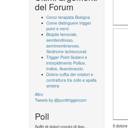
del Forum
Cerco terapista Bologna
Come distinguere trigger
point e nervi
Bicipite femorale,
semitendinoso,
semimembranoso.
Sindrome ischiocrurali
Trigger Point Scaleni e
intorpidimento Pollice,
Indice, Avambraccio.
Dolore cuffia dei rotatori e
contrattura tra collo e spalla
sinistra
Altro
Tweets by @puntitriggercom
Poll
Il dolor
Soffri di dolori cronici di tipo...