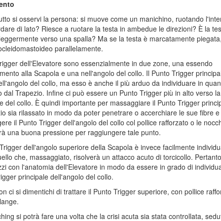
ento
utto si osservi la persona: si muove come un manichino, ruotando l'inte
dare di lato? Riesce a ruotare la testa in ambedue le direzioni? È la te
leggermente verso una spalla? Ma se la testa è marcatamente piegata, s
ocleidomastoideo parallelamente.
Trigger dell'Elevatore sono essenzialmente in due zone, una essendo
amento alla Scapola e una nell'angolo del collo. Il Punto Trigger principa
ell'angolo del collo, ma esso è anche il più arduo da individuare in quan
 dal Trapezio. Infine ci può essere un Punto Trigger più in alto verso la
e del collo. È quindi importante per massaggiare il Punto Trigger princi
zio sia rilassato in modo da poter penetrare o accerchiare le sue fibre e
ere il Punto Trigger dell'angolo del collo col pollice rafforzato o le nocc
à una buona pressione per raggiungere tale punto.
 Trigger dell'angolo superiore della Scapola è invece facilmente individ
ello che, massaggiato, risolverà un attacco acuto di torcicollo. Pertanto,
izzi con l'anatomia dell'Elevatore in modo da essere in grado di individua
igger principale dell'angolo del collo.
on ci si dimentichi di trattare il Punto Trigger superiore, con pollice raff
lange.
ching si potrà fare una volta che la crisi acuta sia stata controllata, sedu