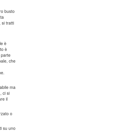
ro busto
sta
i tratti
le è
to è
 parte
pale, che
he.
uabile ma
 ci si
re il
orzato o
ti su uno