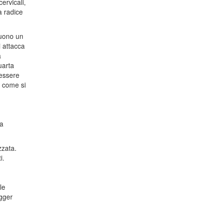
ervicali,
a radice
guono un
i attacca
a
uarta
 essere
" come si
la
zzata.
i.
le
igger