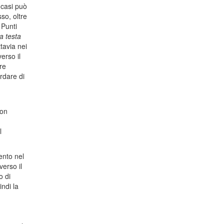
 casi può
so, oltre
 Punti
la testa
tavia nei
erso il
re
rdare di
non
l
nto nel
verso il
o di
ndi la