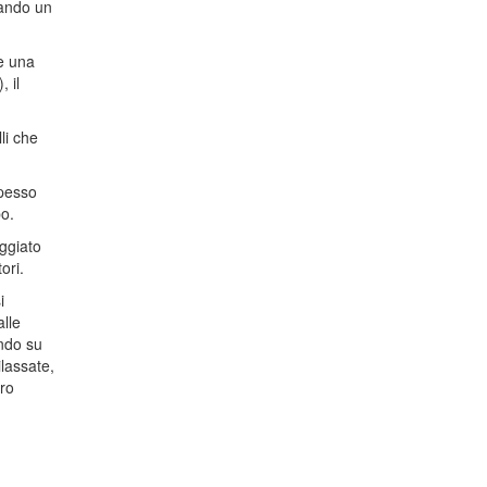
dando un
re una
 il
li che
spesso
po.
oggiato
ori.
i
lle
ndo su
lassate,
tro