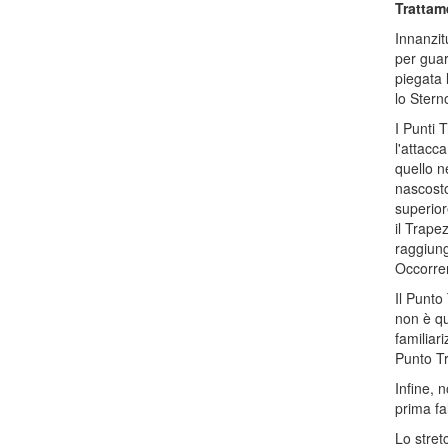
Trattam
Innanzit
per guar
piegata 
lo Stern
I Punti 
l'attacc
quello n
nascosto
superior
il Trape
raggiung
Occorrer
Il Punto
non è qu
familiar
Punto Tr
Infine, n
prima fa
Lo stret