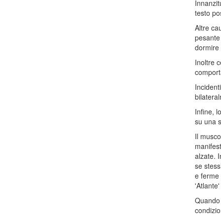
Innanzit
testo po
Altre ca
pesante 
dormire 
Inoltre c
comporta
Incident
bilatera
Infine, 
su una s
Il musco
manifest
alzate. 
se stess
e ferme 
'Atlante'
Quando p
condizion