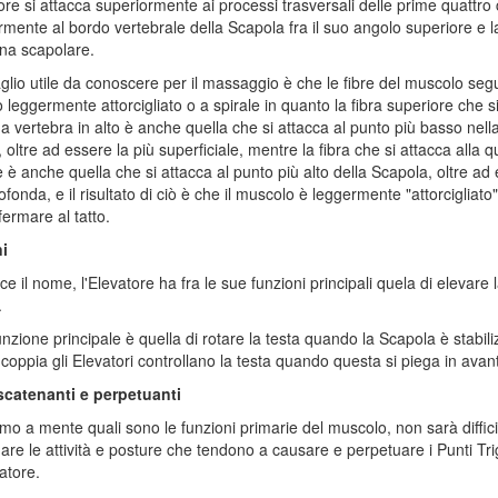
ore si attacca superiormente ai processi trasversali delle prime quattro c
ormente al bordo vertebrale della Scapola fra il suo angolo superiore e l
ina scapolare.
glio utile da conoscere per il massaggio è che le fibre del muscolo se
 leggermente attorcigliato o a spirale in quanto la fibra superiore che s
ma vertebra in alto è anche quella che si attacca al punto più basso nell
 oltre ad essere la più superficiale, mentre la fibra che si attacca alla q
e è anche quella che si attacca al punto più alto della Scapola, oltre ad
rofonda, e il risultato di ciò è che il muscolo è leggermente "attorcigliato
ermare al tatto.
i
e il nome, l'Elevatore ha fra le sue funzioni principali quela di elevare 
.
funzione principale è quella di rotare la testa quando la Scapola è stabili
n coppia gli Elevatori controllano la testa quando questa si piega in avant
 scatenanti e perpetuanti
mo a mente quali sono le funzioni primarie del muscolo, non sarà diffici
re le attività e posture che tendono a causare e perpetuare i Punti Tr
atore.