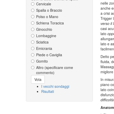
nelle zo
Cervicale
anche es
Spalla o Braccio
a crisi 
Polso o Mano
Trigger l
Schiena Toracica
verso il 
casi acu
Ginocchio
lato
opp
Lombaggine
allungam
Sciatica
lato e a
Emicrania
facilmen
Piede o Caviglia
Detto pe
Gomito
fluida, 
Massaggi
Altro (specificare come
migliore
commento)
Scelte
In misur
Vota
piano cor
I vecchi sondaggi
lato coi
Risultati
disfunzi
difficolt
Anatom