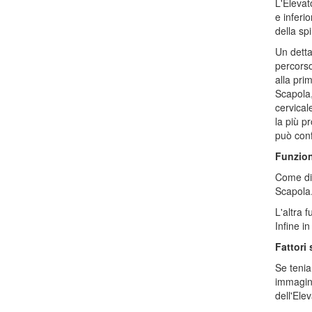
L'Elevat
e inferi
della sp
Un detta
percorso
alla pri
Scapola,
cervical
la più p
può conf
Funzion
Come dic
Scapola
L'altra 
Infine i
Fattori
Se tenia
immagina
dell'Elev