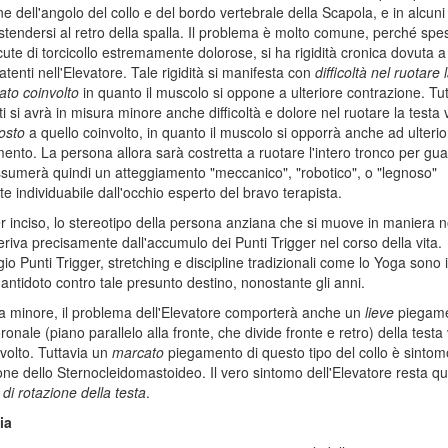
ne dell'angolo del collo e del bordo vertebrale della Scapola, e in alcuni
tendersi al retro della spalla. Il problema è molto comune, perché spes
acute di torcicollo estremamente dolorose, si ha rigidità cronica dovuta a
atenti nell'Elevatore. Tale rigidità si manifesta con
difficoltà nel ruotare 
lato coinvolto
in quanto il muscolo si oppone a ulteriore contrazione. Tut
ti si avrà in misura minore anche difficoltà e dolore nel ruotare la testa v
osto
a quello coinvolto, in quanto il muscolo si opporrà anche ad ulterio
ento. La persona allora sarà costretta a ruotare l'intero tronco per gua
ssumerà quindi un atteggiamento "meccanico", "robotico", o "legnoso"
te individuabile dall'occhio esperto del bravo terapista.
r inciso, lo stereotipo della persona anziana che si muove in maniera 
deriva precisamente dall'accumulo dei Punti Trigger nel corso della vita.
o Punti Trigger, stretching e discipline tradizionali come lo Yoga sono i
 antidoto contro tale presunto destino, nonostante gli anni.
a minore, il problema dell'Elevatore comporterà anche un
lieve
piegame
onale (piano parallelo alla fronte, che divide fronte e retro) della testa 
nvolto. Tuttavia un
marcato
piegamento di questo tipo del collo è sintom
one dello Sternocleidomastoideo. Il vero sintomo dell'Elevatore resta qui
à di rotazione della testa
.
ia