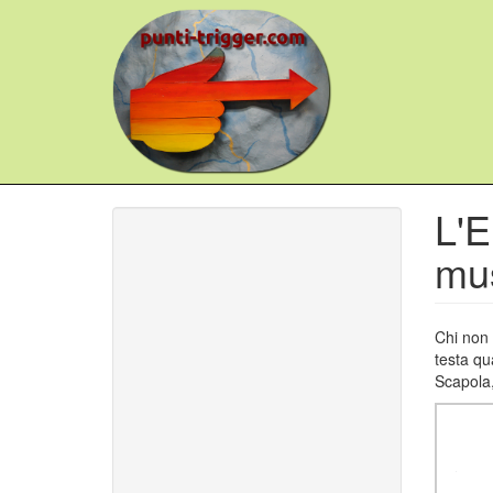
Salta
al
contenuto
principale
L'E
mus
Chi non 
testa qu
Scapola,