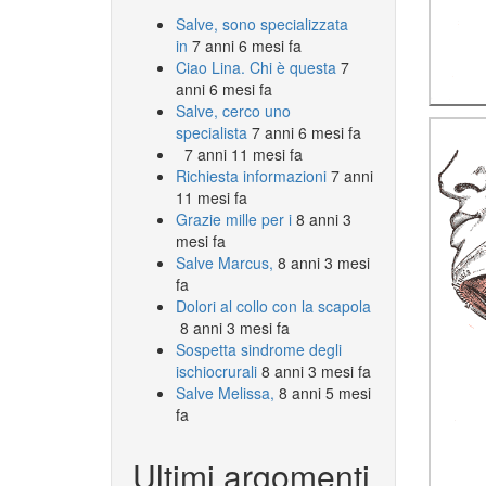
Salve, sono specializzata
in
7 anni 6 mesi fa
Ciao Lina. Chi è questa
7
anni 6 mesi fa
Salve, cerco uno
specialista
7 anni 6 mesi fa
7 anni 11 mesi fa
Richiesta informazioni
7 anni
11 mesi fa
Grazie mille per i
8 anni 3
mesi fa
Salve Marcus,
8 anni 3 mesi
fa
Dolori al collo con la scapola
8 anni 3 mesi fa
Sospetta sindrome degli
ischiocrurali
8 anni 3 mesi fa
Salve Melissa,
8 anni 5 mesi
fa
Ultimi argomenti