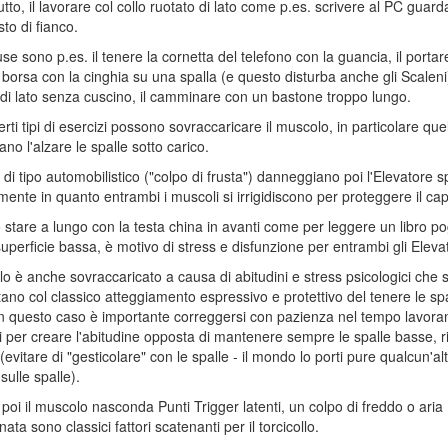
utto, il lavorare col collo ruotato di lato come p.es. scrivere al PC guar
sto di fianco.
use sono p.es. il tenere la cornetta del telefono con la guancia, il porta
borsa con la cinghia su una spalla (e questo disturba anche gli Scaleni),
di lato senza cuscino, il camminare con un bastone troppo lungo.
erti tipi di esercizi possono sovraccaricare il muscolo, in particolare quel
no l'alzare le spalle sotto carico.
i di tipo automobilistico ("colpo di frusta") danneggiano poi l'Elevatore 
lmente in quanto entrambi i muscoli si irrigidiscono per proteggere il ca
lo stare a lungo con la testa china in avanti come per leggere un libro p
uperficie bassa, è motivo di stress e disfunzione per entrambi gli Elevat
lo è anche sovraccaricato a causa di abitudini e stress psicologici che s
ano col classico atteggiamento espressivo e protettivo del tenere le spa
In questo caso è importante correggersi con pazienza nel tempo lavora
i per creare l'abitudine opposta di mantenere sempre le spalle basse, ri
(evitare di "gesticolare" con le spalle - il mondo lo porti pure qualcun'al
 sulle spalle).
oi il muscolo nasconda Punti Trigger latenti, un colpo di freddo o aria
ata sono classici fattori scatenanti per il torcicollo.