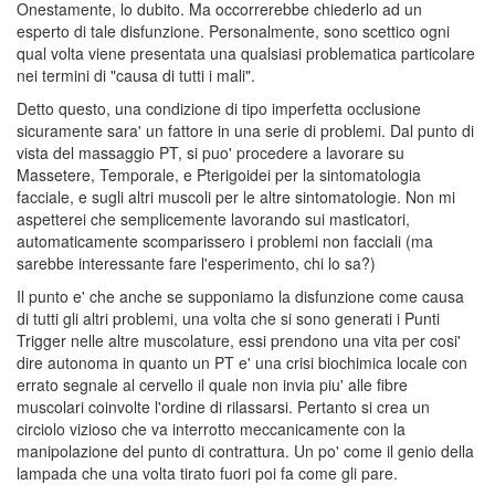
Onestamente, lo dubito. Ma occorrerebbe chiederlo ad un
esperto di tale disfunzione. Personalmente, sono scettico ogni
qual volta viene presentata una qualsiasi problematica particolare
nei termini di "causa di tutti i mali".
Detto questo, una condizione di tipo imperfetta occlusione
sicuramente sara' un fattore in una serie di problemi. Dal punto di
vista del massaggio PT, si puo' procedere a lavorare su
Massetere, Temporale, e Pterigoidei per la sintomatologia
facciale, e sugli altri muscoli per le altre sintomatologie. Non mi
aspetterei che semplicemente lavorando sui masticatori,
automaticamente scomparissero i problemi non facciali (ma
sarebbe interessante fare l'esperimento, chi lo sa?)
Il punto e' che anche se supponiamo la disfunzione come causa
di tutti gli altri problemi, una volta che si sono generati i Punti
Trigger nelle altre muscolature, essi prendono una vita per cosi'
dire autonoma in quanto un PT e' una crisi biochimica locale con
errato segnale al cervello il quale non invia piu' alle fibre
muscolari coinvolte l'ordine di rilassarsi. Pertanto si crea un
circiolo vizioso che va interrotto meccanicamente con la
manipolazione del punto di contrattura. Un po' come il genio della
lampada che una volta tirato fuori poi fa come gli pare.