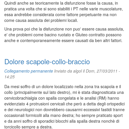
Quindi anche se teoricamente la disfunzione fosse la causa, in
pratica una volta che si sono stabiliti i PT nelle varie muscolature,
essa andrebbe considerata come fattore perpetuante ma non
come causa assoluta dei problemi locali.
Una prova poi che la disfunzione non puo' essere causa assoluta,
e' che problemi come bacino ruotato e Gluteo contratto possono
anche e contemporaneamente essere causati da ben altri fattori.
Dolore scapole-collo-braccio
Collegamento permanente
Inviato da
algol
il Dom, 27/03/2011 -
14:25
Da mesi soffro di un dolore localizzato nella zona tra scapola e il
collo (principalmente sul lato destro), mi è stata diagnosticata una
cervicobrachialgia con spalla congelata e le analisi (RM) hanno
evidenziato 4 protrusioni cervicali che però a detta degli ortopedici
e dei neurologici non dovrebbero causarmi eccessivi fastidi tranne
occasionali formicolii alla mano destra; ho sempre praticato sport
e da anni soffro di sporadici blocchi alla spalla destra nonchè di
torcicollo sempre a destra.