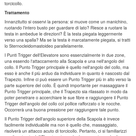
torcicollo.
Trattamento
Innanzitutto si osservi la persona: si muove come un manichino,
ruotando l'intero busto per guardare di lato? Riesce a ruotare la
testa in ambedue le direzioni? È la testa piegata leggermente
verso una spalla? Ma se la testa è marcatamente piegata, si tratti
lo Sternocleidomastoideo parallelamente.
I Punti Trigger dell'Elevatore sono essenzialmente in due zone,
una essendo l'attaccamento alla Scapola e una nell'angolo del
collo. Il Punto Trigger principale è quello nell'angolo del collo, ma
esso è anche il più arduo da individuare in quanto è nascosto dal
Trapezio. Infine ci può essere un Punto Trigger più in alto verso la
parte superiore del collo. È quindi importante per massaggiare il
Punto Trigger principale, che il Trapezio sia rilassato in modo da
poter penetrare o accerchiare le sue fibre e raggiungere il Punto
Trigger dell'angolo del collo col pollice rafforzato o le nocche.
Occorrerà una buona pressione per raggiungere tale punto.
Il Punto Trigger dell'angolo superiore della Scapola è invece
facilmente individuabile ma non è quello che, massaggiato,
risolverà un attacco acuto di torcicollo. Pertanto, ci si familiarizzi