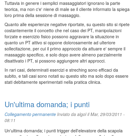
Tuttavia in genere i semplici massaggiatori ignorano la parte
teorica, ma non c'e' niene di male se il cliente informato la spiega
loro prima della sessione di massaggio.
Quanto alle esperienze negative riportate, su questo sito si ripete
costantemente il concetto che nel caso dei PT, manipolazioni
forzate e esercizio fisico possono aggravare la situazione in
quanto un PT attivo si oppone dolorosamente ad ulteriore
sollecitazione, per cui il primo approccio da attuare e' sempre il
massaggio specifico, e solo dopo avere almeno parzialmente
disattivato i PT, si possono aggiungere altri approcci.
In rari casi, determinati esercizi e streching sono efficaci da
subito, e tali casi sono notati su questo sito ma solo dopo essere
stati debitamente sperimentati nella pratica clinica.
Un'ultima domanda; i punti
Collegamento permanente
Inviato da
algol
il Mar, 29/03/2011 -
08:11
Un'ultima domanda; i punti trigger dell'elevatore della scapola