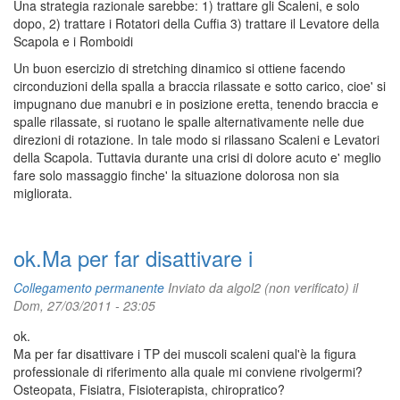
Una strategia razionale sarebbe: 1) trattare gli Scaleni, e solo
dopo, 2) trattare i Rotatori della Cuffia 3) trattare il Levatore della
Scapola e i Romboidi
Un buon esercizio di stretching dinamico si ottiene facendo
circonduzioni della spalla a braccia rilassate e sotto carico, cioe' si
impugnano due manubri e in posizione eretta, tenendo braccia e
spalle rilassate, si ruotano le spalle alternativamente nelle due
direzioni di rotazione. In tale modo si rilassano Scaleni e Levatori
della Scapola. Tuttavia durante una crisi di dolore acuto e' meglio
fare solo massaggio finche' la situazione dolorosa non sia
migliorata.
ok.Ma per far disattivare i
Collegamento permanente
Inviato da
algol2 (non verificato)
il
Dom, 27/03/2011 - 23:05
ok.
Ma per far disattivare i TP dei muscoli scaleni qual'è la figura
professionale di riferimento alla quale mi conviene rivolgermi?
Osteopata, Fisiatra, Fisioterapista, chiropratico?