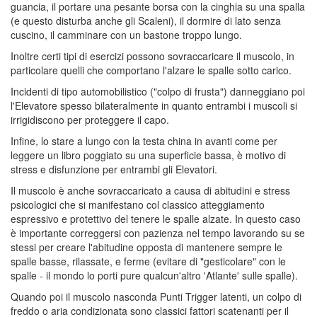
guancia, il portare una pesante borsa con la cinghia su una spalla
(e questo disturba anche gli Scaleni), il dormire di lato senza
cuscino, il camminare con un bastone troppo lungo.
Inoltre certi tipi di esercizi possono sovraccaricare il muscolo, in
particolare quelli che comportano l'alzare le spalle sotto carico.
Incidenti di tipo automobilistico ("colpo di frusta") danneggiano poi
l'Elevatore spesso bilateralmente in quanto entrambi i muscoli si
irrigidiscono per proteggere il capo.
Infine, lo stare a lungo con la testa china in avanti come per
leggere un libro poggiato su una superficie bassa, è motivo di
stress e disfunzione per entrambi gli Elevatori.
Il muscolo è anche sovraccaricato a causa di abitudini e stress
psicologici che si manifestano col classico atteggiamento
espressivo e protettivo del tenere le spalle alzate. In questo caso
è importante correggersi con pazienza nel tempo lavorando su se
stessi per creare l'abitudine opposta di mantenere sempre le
spalle basse, rilassate, e ferme (evitare di "gesticolare" con le
spalle - il mondo lo porti pure qualcun'altro 'Atlante' sulle spalle).
Quando poi il muscolo nasconda Punti Trigger latenti, un colpo di
freddo o aria condizionata sono classici fattori scatenanti per il