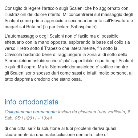
Consiglio di legere l'articolo sugli Scaleni che ho aggiornato con
illustrazioni del dolore riferito. Mi concentrerei sul massaggio degli
Scaleni come primo approccio e secondariamente sull'Elevatore e
magari sui Rotatori (in particolare Sottospinato).
L'automassaggio degli Scaleni non e' facile ma e' possibile
effettuarlo con la mano opposta, esplorando la base del collo sia
verso il retro sotto il Trapezio che lateralmente, fin sotto la
Clavicola badando bene di raggiungere la zona al di sotto dello
Sternocleidomastoideo che e' piu' superficiale rispetto agli Scaleni
e quindi li copre. Ma lo Sternocleidomastoideo e' soffice mentre
gli Scaleni sono spesso duri come sassi e infatti molte persone, al
tatto dapprima credono che siano ossa.
info ortodonzista
Collegamento permanente
Inviato da
giovanna (non verificato)
il
Sab, 05/11/2011 - 10:44
di che citta' sei? la soluzione ai tuoi problemi deriva quasi
sicuramente da una maleocclusione dentaria...che di