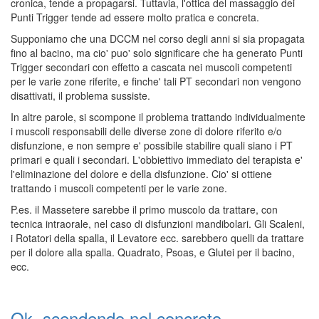
cronica, tende a propagarsi. Tuttavia, l'ottica del massaggio dei
Punti Trigger tende ad essere molto pratica e concreta.
Supponiamo che una DCCM nel corso degli anni si sia propagata
fino al bacino, ma cio' puo' solo significare che ha generato Punti
Trigger secondari con effetto a cascata nei muscoli competenti
per le varie zone riferite, e finche' tali PT secondari non vengono
disattivati, il problema sussiste.
In altre parole, si scompone il problema trattando individualmente
i muscoli responsabili delle diverse zone di dolore riferito e/o
disfunzione, e non sempre e' possibile stabilire quali siano i PT
primari e quali i secondari. L'obbiettivo immediato del terapista e'
l'eliminazione del dolore e della disfunzione. Cio' si ottiene
trattando i muscoli competenti per le varie zone.
P.es. il Massetere sarebbe il primo muscolo da trattare, con
tecnica intraorale, nel caso di disfunzioni mandibolari. Gli Scaleni,
i Rotatori della spalla, il Levatore ecc. sarebbero quelli da trattare
per il dolore alla spalla. Quadrato, Psoas, e Glutei per il bacino,
ecc.
Ok, scendendo nel concreto,