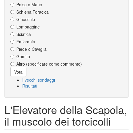
Polso o Mano
Schiena Toracica
Ginocchio
Lombaggine
Sciatica
Emicrania
Piede o Caviglia
Gomito
Altro (specificare come commento)
Scelte
Vota
I vecchi sondaggi
Risultati
L'Elevatore della Scapola,
il muscolo dei torcicolli