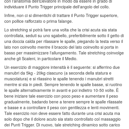
con l'anatomia dell'Elevatore in modo da essere in grado di
individuare il Punto Trigger principale dell'angolo del collo.
Infine, non ci si dimentichi di trattare il Punto Trigger superiore,
con pollice rafforzato o prima falange.
Lo stretching si potrà fare una volta che la crisi acuta sia stata
controllata, seduti su uno sgabello, preferibilmente sotto il getto di
una doccia calda per rilassare le spalle, piegando la testa verso il
lato non coinvolto mentre il braccio del lato coinvolto si porta in
basso per massimizzare l'allungamento. Tale stretching coinvolge
anche gli Scaleni, in particolare il Medio.
Un esercizio di maggiore intensità è il seguente: si afferrino due
manubri da 5kg - 20kg ciascuno (a seconda della statura e
muscolatura) e si rilassino le spalle tenendo i manubri stretti
mentre si sta in piedi. Sempre tenendo le spalle basse, si ruotino
le spalle alternativamente in avanti e poi indietro 10-50 volte. È
bene iniziare tale esercizio con poco peso e aumentare il peso
gradualmente, badando bene a tenere sempre le spalle rilassate
e basse e a controllare il peso con gentilezza e lenti movimenti.
Tale esercizio non deve essere fatto durante una crisi acuta ma
solo dopo che il dolore acuto sia stato controllato col massaggio
dei Punti Trigger. Di nuovo, tale stretching dinamico sotto carico