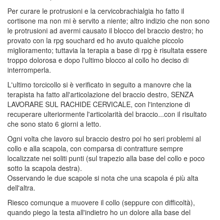
Per curare le protrusioni e la cervicobrachialgia ho fatto il
cortisone ma non mi è servito a niente; altro indizio che non sono
le protrusioni ad avermi causato il blocco del braccio destro; ho
provato con la rpg souchard ed ho avuto qualche piccolo
miglioramento; tuttavia la terapia a base di rpg è risultata essere
troppo dolorosa e dopo l'ultimo blocco al collo ho deciso di
interromperla.
L'ultimo torcicollo si è verificato in seguito a manovre che la
terapista ha fatto all'articolazione del braccio destro, SENZA
LAVORARE SUL RACHIDE CERVICALE, con l'intenzione di
recuperare ulteriormente l'articolarità del braccio...con il risultato
che sono stato 6 giorni a letto.
Ogni volta che lavoro sul braccio destro poi ho seri problemi al
collo e alla scapola, con comparsa di contratture sempre
localizzate nei soliti punti (sul trapezio alla base del collo e poco
sotto la scapola destra).
Osservando le due scapole si nota che una scapola é più alta
dell'altra.
Riesco comunque a muovere il collo (seppure con difficoltà),
quando piego la testa all'indietro ho un dolore alla base del