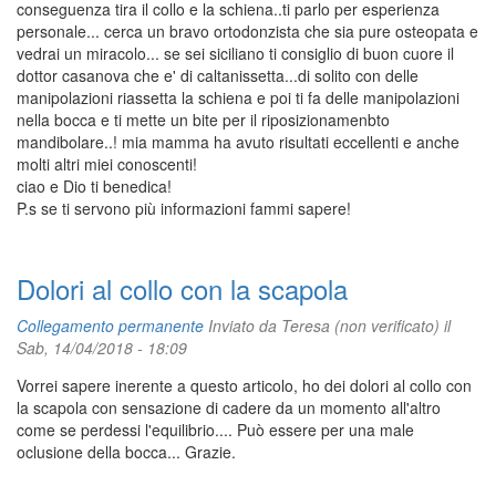
conseguenza tira il collo e la schiena..ti parlo per esperienza
personale... cerca un bravo ortodonzista che sia pure osteopata e
vedrai un miracolo... se sei siciliano ti consiglio di buon cuore il
dottor casanova che e' di caltanissetta...di solito con delle
manipolazioni riassetta la schiena e poi ti fa delle manipolazioni
nella bocca e ti mette un bite per il riposizionamenbto
mandibolare..! mia mamma ha avuto risultati eccellenti e anche
molti altri miei conoscenti!
ciao e Dio ti benedica!
P.s se ti servono più informazioni fammi sapere!
Dolori al collo con la scapola
Collegamento permanente
Inviato da
Teresa (non verificato)
il
Sab, 14/04/2018 - 18:09
Vorrei sapere inerente a questo articolo, ho dei dolori al collo con
la scapola con sensazione di cadere da un momento all'altro
come se perdessi l'equilibrio.... Può essere per una male
oclusione della bocca... Grazie.