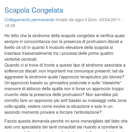
Scapola Congelata
Collegamento permanente
Inviato da
algol
il Dom, 03/04/2011 -
18:39
Ho letto che la sindrome della scapola congelata si verifica quasi
sempre in concomitanza con la presenza di protrusioni discali a
livello c4-c5 in quanto il muscolo elevatore della scapola si
inserisce trasversalmente tra i processi delle prime quattro
verterbe cervicali.
Quando ci si trova di fronte a questo tipo di sindrome associata a
sofferenze discali ;non importanti ma comunque presenti; tali da
aggravare la sindrome quale l'approccio terapeutico più idoneo?
Un'approccio basato su ginnastica posturale e sulle "classiche"
manovre di sblocco della spalla non è forse un approccio troppo
cruento vista la presenza delle protrusioni? Non sarrebbe più
corretto fare un approccio più soft basato su massaggi nella zona
collo-spalla; vedere come evolve la situazione e solo in un
secondo momento provare a forzare l'articolazione?
Faccio questa domanda perchè mi sono meravigliato del fatto che
solo uno specialista dei tanti consultati sia riuscito a correlare la