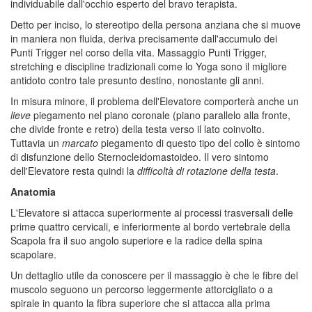
individuabile dall'occhio esperto del bravo terapista.
Detto per inciso, lo stereotipo della persona anziana che si muove
in maniera non fluida, deriva precisamente dall'accumulo dei
Punti Trigger nel corso della vita. Massaggio Punti Trigger,
stretching e discipline tradizionali come lo Yoga sono il migliore
antidoto contro tale presunto destino, nonostante gli anni.
In misura minore, il problema dell'Elevatore comporterà anche un
lieve
piegamento nel piano coronale (piano parallelo alla fronte,
che divide fronte e retro) della testa verso il lato coinvolto.
Tuttavia un
marcato
piegamento di questo tipo del collo è sintomo
di disfunzione dello Sternocleidomastoideo. Il vero sintomo
dell'Elevatore resta quindi la
difficoltà di rotazione della testa
.
Anatomia
L'Elevatore si attacca superiormente ai processi trasversali delle
prime quattro cervicali, e inferiormente al bordo vertebrale della
Scapola fra il suo angolo superiore e la radice della spina
scapolare.
Un dettaglio utile da conoscere per il massaggio è che le fibre del
muscolo seguono un percorso leggermente attorcigliato o a
spirale in quanto la fibra superiore che si attacca alla prima