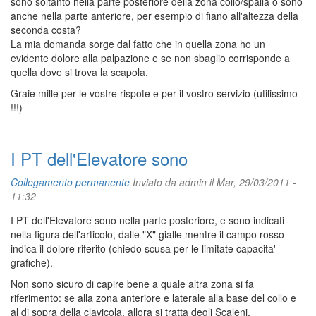
sono soltanto nella parte posteriore della zona collo/spalla o sono
anche nella parte anteriore, per esempio di fiano all'altezza della
seconda costa?
La mia domanda sorge dal fatto che in quella zona ho un
evidente dolore alla palpazione e se non sbaglio corrisponde a
quella dove si trova la scapola.
Graie mille per le vostre rispote e per il vostro servizio (utilissimo
!!!)
I PT dell'Elevatore sono
Collegamento permanente
Inviato da
admin
il Mar, 29/03/2011 -
11:32
I PT dell'Elevatore sono nella parte posteriore, e sono indicati
nella figura dell'articolo, dalle "X" gialle mentre il campo rosso
indica il dolore riferito (chiedo scusa per le limitate capacita'
grafiche).
Non sono sicuro di capire bene a quale altra zona si fa
riferimento: se alla zona anteriore e laterale alla base del collo e
al di sopra della clavicola, allora si tratta degli Scaleni.