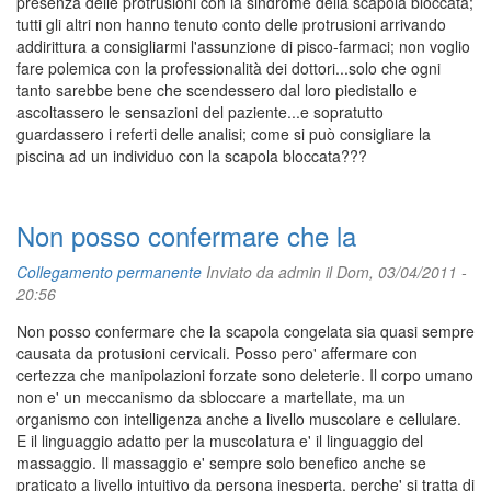
presenza delle protrusioni con la sindrome della scapola bloccata;
tutti gli altri non hanno tenuto conto delle protrusioni arrivando
addirittura a consigliarmi l'assunzione di pisco-farmaci; non voglio
fare polemica con la professionalità dei dottori...solo che ogni
tanto sarebbe bene che scendessero dal loro piedistallo e
ascoltassero le sensazioni del paziente...e sopratutto
guardassero i referti delle analisi; come si può consigliare la
piscina ad un individuo con la scapola bloccata???
Non posso confermare che la
Collegamento permanente
Inviato da
admin
il Dom, 03/04/2011 -
20:56
Non posso confermare che la scapola congelata sia quasi sempre
causata da protusioni cervicali. Posso pero' affermare con
certezza che manipolazioni forzate sono deleterie. Il corpo umano
non e' un meccanismo da sbloccare a martellate, ma un
organismo con intelligenza anche a livello muscolare e cellulare.
E il linguaggio adatto per la muscolatura e' il linguaggio del
massaggio. Il massaggio e' sempre solo benefico anche se
praticato a livello intuitivo da persona inesperta, perche' si tratta di