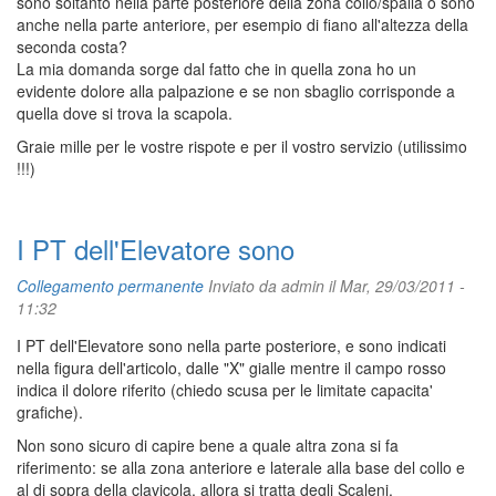
sono soltanto nella parte posteriore della zona collo/spalla o sono
anche nella parte anteriore, per esempio di fiano all'altezza della
seconda costa?
La mia domanda sorge dal fatto che in quella zona ho un
evidente dolore alla palpazione e se non sbaglio corrisponde a
quella dove si trova la scapola.
Graie mille per le vostre rispote e per il vostro servizio (utilissimo
!!!)
I PT dell'Elevatore sono
Collegamento permanente
Inviato da
admin
il Mar, 29/03/2011 -
11:32
I PT dell'Elevatore sono nella parte posteriore, e sono indicati
nella figura dell'articolo, dalle "X" gialle mentre il campo rosso
indica il dolore riferito (chiedo scusa per le limitate capacita'
grafiche).
Non sono sicuro di capire bene a quale altra zona si fa
riferimento: se alla zona anteriore e laterale alla base del collo e
al di sopra della clavicola, allora si tratta degli Scaleni.