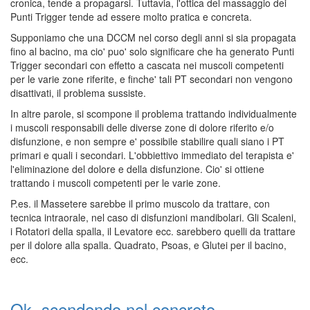
cronica, tende a propagarsi. Tuttavia, l'ottica del massaggio dei
Punti Trigger tende ad essere molto pratica e concreta.
Supponiamo che una DCCM nel corso degli anni si sia propagata
fino al bacino, ma cio' puo' solo significare che ha generato Punti
Trigger secondari con effetto a cascata nei muscoli competenti
per le varie zone riferite, e finche' tali PT secondari non vengono
disattivati, il problema sussiste.
In altre parole, si scompone il problema trattando individualmente
i muscoli responsabili delle diverse zone di dolore riferito e/o
disfunzione, e non sempre e' possibile stabilire quali siano i PT
primari e quali i secondari. L'obbiettivo immediato del terapista e'
l'eliminazione del dolore e della disfunzione. Cio' si ottiene
trattando i muscoli competenti per le varie zone.
P.es. il Massetere sarebbe il primo muscolo da trattare, con
tecnica intraorale, nel caso di disfunzioni mandibolari. Gli Scaleni,
i Rotatori della spalla, il Levatore ecc. sarebbero quelli da trattare
per il dolore alla spalla. Quadrato, Psoas, e Glutei per il bacino,
ecc.
Ok, scendendo nel concreto,