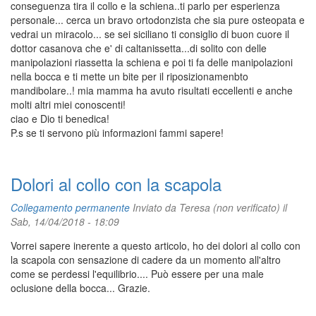
conseguenza tira il collo e la schiena..ti parlo per esperienza
personale... cerca un bravo ortodonzista che sia pure osteopata e
vedrai un miracolo... se sei siciliano ti consiglio di buon cuore il
dottor casanova che e' di caltanissetta...di solito con delle
manipolazioni riassetta la schiena e poi ti fa delle manipolazioni
nella bocca e ti mette un bite per il riposizionamenbto
mandibolare..! mia mamma ha avuto risultati eccellenti e anche
molti altri miei conoscenti!
ciao e Dio ti benedica!
P.s se ti servono più informazioni fammi sapere!
Dolori al collo con la scapola
Collegamento permanente
Inviato da
Teresa (non verificato)
il
Sab, 14/04/2018 - 18:09
Vorrei sapere inerente a questo articolo, ho dei dolori al collo con
la scapola con sensazione di cadere da un momento all'altro
come se perdessi l'equilibrio.... Può essere per una male
oclusione della bocca... Grazie.