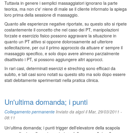
Tuttavia in genere i semplici massaggiatori ignorano la parte
teorica, ma non c'e' niene di male se il cliente informato la spiega
loro prima della sessione di massaggio.
Quanto alle esperienze negative riportate, su questo sito si ripete
costantemente il concetto che nel caso dei PT, manipolazioni
forzate e esercizio fisico possono aggravare la situazione in
quanto un PT attivo si oppone dolorosamente ad ulteriore
sollecitazione, per cui il primo approccio da attuare e' sempre il
massaggio specifico, e solo dopo avere almeno parzialmente
disattivato i PT, si possono aggiungere altri approcci.
In rari casi, determinati esercizi e streching sono efficaci da
subito, e tali casi sono notati su questo sito ma solo dopo essere
stati debitamente sperimentati nella pratica clinica.
Un'ultima domanda; i punti
Collegamento permanente
Inviato da
algol
il Mar, 29/03/2011 -
08:11
Un'ultima domanda; i punti trigger dell'elevatore della scapola