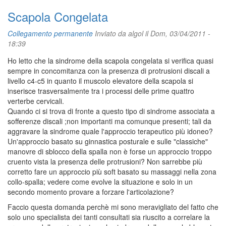
Scapola Congelata
Collegamento permanente
Inviato da
algol
il Dom, 03/04/2011 -
18:39
Ho letto che la sindrome della scapola congelata si verifica quasi
sempre in concomitanza con la presenza di protrusioni discali a
livello c4-c5 in quanto il muscolo elevatore della scapola si
inserisce trasversalmente tra i processi delle prime quattro
verterbe cervicali.
Quando ci si trova di fronte a questo tipo di sindrome associata a
sofferenze discali ;non importanti ma comunque presenti; tali da
aggravare la sindrome quale l'approccio terapeutico più idoneo?
Un'approccio basato su ginnastica posturale e sulle "classiche"
manovre di sblocco della spalla non è forse un approccio troppo
cruento vista la presenza delle protrusioni? Non sarrebbe più
corretto fare un approccio più soft basato su massaggi nella zona
collo-spalla; vedere come evolve la situazione e solo in un
secondo momento provare a forzare l'articolazione?
Faccio questa domanda perchè mi sono meravigliato del fatto che
solo uno specialista dei tanti consultati sia riuscito a correlare la