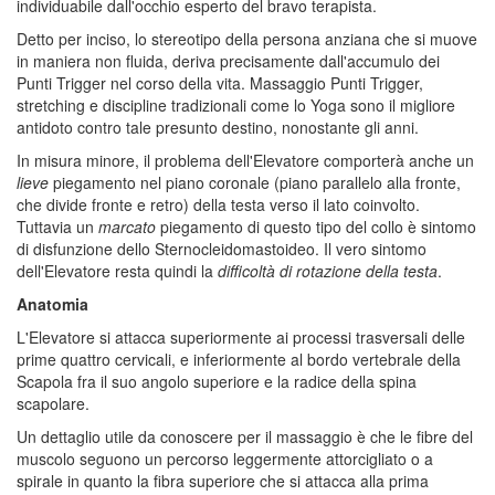
individuabile dall'occhio esperto del bravo terapista.
Detto per inciso, lo stereotipo della persona anziana che si muove
in maniera non fluida, deriva precisamente dall'accumulo dei
Punti Trigger nel corso della vita. Massaggio Punti Trigger,
stretching e discipline tradizionali come lo Yoga sono il migliore
antidoto contro tale presunto destino, nonostante gli anni.
In misura minore, il problema dell'Elevatore comporterà anche un
lieve
piegamento nel piano coronale (piano parallelo alla fronte,
che divide fronte e retro) della testa verso il lato coinvolto.
Tuttavia un
marcato
piegamento di questo tipo del collo è sintomo
di disfunzione dello Sternocleidomastoideo. Il vero sintomo
dell'Elevatore resta quindi la
difficoltà di rotazione della testa
.
Anatomia
L'Elevatore si attacca superiormente ai processi trasversali delle
prime quattro cervicali, e inferiormente al bordo vertebrale della
Scapola fra il suo angolo superiore e la radice della spina
scapolare.
Un dettaglio utile da conoscere per il massaggio è che le fibre del
muscolo seguono un percorso leggermente attorcigliato o a
spirale in quanto la fibra superiore che si attacca alla prima