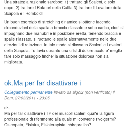
Una strategia razionale sarebbe: 1) trattare gli Scaleni, e solo
dopo, 2) trattare i Rotatori della Cuffia 3) trattare il Levatore della
Scapola e i Romboidi
Un buon esercizio di stretching dinamico si ottiene facendo
circonduzioni della spalla a braccia rilassate e sotto carico, cioe' si
impugnano due manubri e in posizione eretta, tenendo braccia e
spalle rilassate, si ruotano le spalle alternativamente nelle due
direzioni di rotazione. In tale modo si rilassano Scaleni e Levatori
della Scapola. Tuttavia durante una crisi di dolore acuto e' meglio
fare solo massaggio finche' la situazione dolorosa non sia
migliorata.
ok.Ma per far disattivare i
Collegamento permanente
Inviato da
algol2 (non verificato)
il
Dom, 27/03/2011 - 23:05
ok.
Ma per far disattivare i TP dei muscoli scaleni qual'è la figura
professionale di riferimento alla quale mi conviene rivolgermi?
Osteopata, Fisiatra, Fisioterapista, chiropratico?