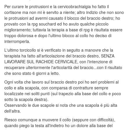
Per curare le protrusioni e la cervicobrachialgia ho fatto il
cortisone ma non mi è servito a niente; altro indizio che non sono
le protrusioni ad avermi causato il blocco del braccio destro; ho
provato con la rpg souchard ed ho avuto qualche piccolo
miglioramento; tuttavia la terapia a base di rpg è risultata essere
troppo dolorosa e dopo l'ultimo blocco al collo ho deciso di
interromperla.
L'ultimo torcicollo si è verificato in seguito a manovre che la
terapista ha fatto all'articolazione del braccio destro, SENZA
LAVORARE SUL RACHIDE CERVICALE, con l'intenzione di
recuperare ulteriormente l'articolarità del braccio...con il risultato
che sono stato 6 giorni a letto.
Ogni volta che lavoro sul braccio destro poi ho seri problemi al
collo e alla scapola, con comparsa di contratture sempre
localizzate nei soliti punti (sul trapezio alla base del collo e poco
sotto la scapola destra).
Osservando le due scapole si nota che una scapola é più alta
dell'altra.
Riesco comunque a muovere il collo (seppure con difficoltà),
quando piego la testa all'indietro ho un dolore alla base del