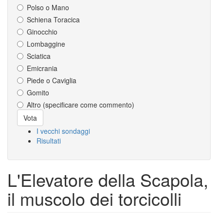
Polso o Mano
Schiena Toracica
Ginocchio
Lombaggine
Sciatica
Emicrania
Piede o Caviglia
Gomito
Altro (specificare come commento)
Scelte
Vota
I vecchi sondaggi
Risultati
L'Elevatore della Scapola,
il muscolo dei torcicolli