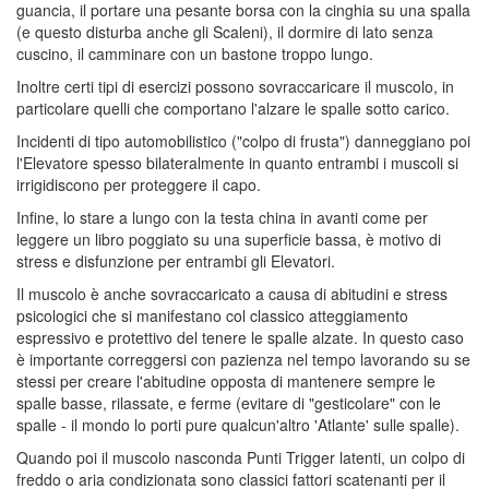
guancia, il portare una pesante borsa con la cinghia su una spalla
(e questo disturba anche gli Scaleni), il dormire di lato senza
cuscino, il camminare con un bastone troppo lungo.
Inoltre certi tipi di esercizi possono sovraccaricare il muscolo, in
particolare quelli che comportano l'alzare le spalle sotto carico.
Incidenti di tipo automobilistico ("colpo di frusta") danneggiano poi
l'Elevatore spesso bilateralmente in quanto entrambi i muscoli si
irrigidiscono per proteggere il capo.
Infine, lo stare a lungo con la testa china in avanti come per
leggere un libro poggiato su una superficie bassa, è motivo di
stress e disfunzione per entrambi gli Elevatori.
Il muscolo è anche sovraccaricato a causa di abitudini e stress
psicologici che si manifestano col classico atteggiamento
espressivo e protettivo del tenere le spalle alzate. In questo caso
è importante correggersi con pazienza nel tempo lavorando su se
stessi per creare l'abitudine opposta di mantenere sempre le
spalle basse, rilassate, e ferme (evitare di "gesticolare" con le
spalle - il mondo lo porti pure qualcun'altro 'Atlante' sulle spalle).
Quando poi il muscolo nasconda Punti Trigger latenti, un colpo di
freddo o aria condizionata sono classici fattori scatenanti per il