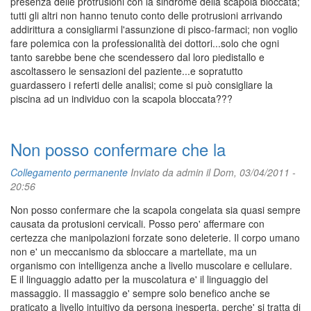
presenza delle protrusioni con la sindrome della scapola bloccata;
tutti gli altri non hanno tenuto conto delle protrusioni arrivando
addirittura a consigliarmi l'assunzione di pisco-farmaci; non voglio
fare polemica con la professionalità dei dottori...solo che ogni
tanto sarebbe bene che scendessero dal loro piedistallo e
ascoltassero le sensazioni del paziente...e sopratutto
guardassero i referti delle analisi; come si può consigliare la
piscina ad un individuo con la scapola bloccata???
Non posso confermare che la
Collegamento permanente
Inviato da
admin
il Dom, 03/04/2011 -
20:56
Non posso confermare che la scapola congelata sia quasi sempre
causata da protusioni cervicali. Posso pero' affermare con
certezza che manipolazioni forzate sono deleterie. Il corpo umano
non e' un meccanismo da sbloccare a martellate, ma un
organismo con intelligenza anche a livello muscolare e cellulare.
E il linguaggio adatto per la muscolatura e' il linguaggio del
massaggio. Il massaggio e' sempre solo benefico anche se
praticato a livello intuitivo da persona inesperta, perche' si tratta di