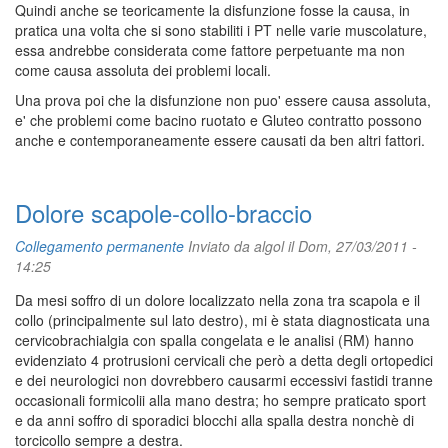
Quindi anche se teoricamente la disfunzione fosse la causa, in
pratica una volta che si sono stabiliti i PT nelle varie muscolature,
essa andrebbe considerata come fattore perpetuante ma non
come causa assoluta dei problemi locali.
Una prova poi che la disfunzione non puo' essere causa assoluta,
e' che problemi come bacino ruotato e Gluteo contratto possono
anche e contemporaneamente essere causati da ben altri fattori.
Dolore scapole-collo-braccio
Collegamento permanente
Inviato da
algol
il Dom, 27/03/2011 -
14:25
Da mesi soffro di un dolore localizzato nella zona tra scapola e il
collo (principalmente sul lato destro), mi è stata diagnosticata una
cervicobrachialgia con spalla congelata e le analisi (RM) hanno
evidenziato 4 protrusioni cervicali che però a detta degli ortopedici
e dei neurologici non dovrebbero causarmi eccessivi fastidi tranne
occasionali formicolii alla mano destra; ho sempre praticato sport
e da anni soffro di sporadici blocchi alla spalla destra nonchè di
torcicollo sempre a destra.