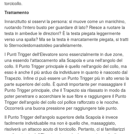
torcicollo.
Trattamento
Innanzitutto si osservi la persona: si muove come un manichino,
ruotando l'intero busto per guardare di lato? Riesce a ruotare la
testa in ambedue le direzioni? È la testa piegata leggermente
verso una spalla? Ma se la testa è marcatamente piegata, si tratti
lo Sternocleidomastoideo parallelamente.
I Punti Trigger dell'Elevatore sono essenzialmente in due zone,
una essendo l'attaccamento alla Scapola e una nell'angolo del
collo. Il Punto Trigger principale è quello nell'angolo del collo, ma
esso è anche il più arduo da individuare in quanto è nascosto dal
Trapezio. Infine ci può essere un Punto Trigger più in alto verso la
parte superiore del collo. È quindi importante per massaggiare il
Punto Trigger principale, che il Trapezio sia rilassato in modo da
poter penetrare o accerchiare le sue fibre e raggiungere il Punto
Trigger dell'angolo del collo col pollice rafforzato o le nocche.
Occorrerà una buona pressione per raggiungere tale punto.
Il Punto Trigger dell'angolo superiore della Scapola è invece
facilmente individuabile ma non è quello che, massaggiato,
risolverà un attacco acuto di torcicollo. Pertanto, ci si familiarizzi