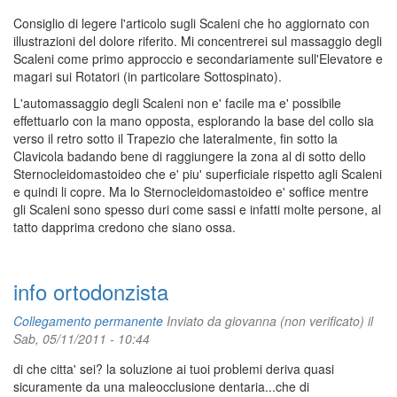
Consiglio di legere l'articolo sugli Scaleni che ho aggiornato con
illustrazioni del dolore riferito. Mi concentrerei sul massaggio degli
Scaleni come primo approccio e secondariamente sull'Elevatore e
magari sui Rotatori (in particolare Sottospinato).
L'automassaggio degli Scaleni non e' facile ma e' possibile
effettuarlo con la mano opposta, esplorando la base del collo sia
verso il retro sotto il Trapezio che lateralmente, fin sotto la
Clavicola badando bene di raggiungere la zona al di sotto dello
Sternocleidomastoideo che e' piu' superficiale rispetto agli Scaleni
e quindi li copre. Ma lo Sternocleidomastoideo e' soffice mentre
gli Scaleni sono spesso duri come sassi e infatti molte persone, al
tatto dapprima credono che siano ossa.
info ortodonzista
Collegamento permanente
Inviato da
giovanna (non verificato)
il
Sab, 05/11/2011 - 10:44
di che citta' sei? la soluzione ai tuoi problemi deriva quasi
sicuramente da una maleocclusione dentaria...che di