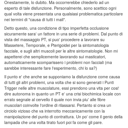
Onestamente, lo dubito. Ma occorrerebbe chiederlo ad un
esperto di tale disfunzione. Personalmente, sono scettico ogni
qual volta viene presentata una qualsiasi problematica particolare
nei termini di "causa di tutti i mali".
Detto questo, una condizione di tipo imperfetta occlusione
sicuramente sara' un fattore in una serie di problemi. Dal punto di
vista del massaggio PT, si puo' procedere a lavorare su
Massetere, Temporale, e Pterigoidei per la sintomatologia
facciale, e sugli altri muscoli per le altre sintomatologie. Non mi
aspetterei che semplicemente lavorando sui masticatori,
automaticamente scomparissero i problemi non facciali (ma
sarebbe interessante fare l'esperimento, chi lo sa?)
Il punto e' che anche se supponiamo la disfunzione come causa
di tutti gli altri problemi, una volta che si sono generati i Punti
Trigger nelle altre muscolature, essi prendono una vita per cosi'
dire autonoma in quanto un PT e' una crisi biochimica locale con
errato segnale al cervello il quale non invia piu' alle fibre
muscolari coinvolte l'ordine di rilassarsi. Pertanto si crea un
circiolo vizioso che va interrotto meccanicamente con la
manipolazione del punto di contrattura. Un po' come il genio della
lampada che una volta tirato fuori poi fa come gli pare.