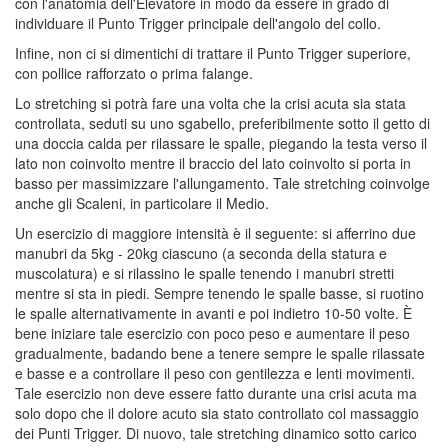
con l'anatomia dell'Elevatore in modo da essere in grado di
individuare il Punto Trigger principale dell'angolo del collo.
Infine, non ci si dimentichi di trattare il Punto Trigger superiore,
con pollice rafforzato o prima falange.
Lo stretching si potrà fare una volta che la crisi acuta sia stata
controllata, seduti su uno sgabello, preferibilmente sotto il getto di
una doccia calda per rilassare le spalle, piegando la testa verso il
lato non coinvolto mentre il braccio del lato coinvolto si porta in
basso per massimizzare l'allungamento. Tale stretching coinvolge
anche gli Scaleni, in particolare il Medio.
Un esercizio di maggiore intensità è il seguente: si afferrino due
manubri da 5kg - 20kg ciascuno (a seconda della statura e
muscolatura) e si rilassino le spalle tenendo i manubri stretti
mentre si sta in piedi. Sempre tenendo le spalle basse, si ruotino
le spalle alternativamente in avanti e poi indietro 10-50 volte. È
bene iniziare tale esercizio con poco peso e aumentare il peso
gradualmente, badando bene a tenere sempre le spalle rilassate
e basse e a controllare il peso con gentilezza e lenti movimenti.
Tale esercizio non deve essere fatto durante una crisi acuta ma
solo dopo che il dolore acuto sia stato controllato col massaggio
dei Punti Trigger. Di nuovo, tale stretching dinamico sotto carico