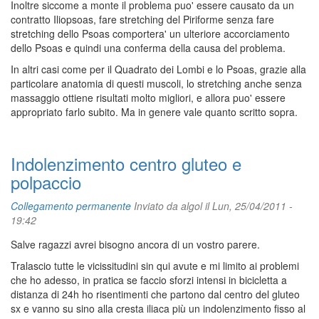
Inoltre siccome a monte il problema puo' essere causato da un
contratto Iliopsoas, fare stretching del Piriforme senza fare
stretching dello Psoas comportera' un ulteriore accorciamento
dello Psoas e quindi una conferma della causa del problema.
In altri casi come per il Quadrato dei Lombi e lo Psoas, grazie alla
particolare anatomia di questi muscoli, lo stretching anche senza
massaggio ottiene risultati molto migliori, e allora puo' essere
appropriato farlo subito. Ma in genere vale quanto scritto sopra.
Indolenzimento centro gluteo e
polpaccio
Collegamento permanente
Inviato da
algol
il Lun, 25/04/2011 -
19:42
Salve ragazzi avrei bisogno ancora di un vostro parere.
Tralascio tutte le vicissitudini sin qui avute e mi limito ai problemi
che ho adesso, in pratica se faccio sforzi intensi in bicicletta a
distanza di 24h ho risentimenti che partono dal centro del gluteo
sx e vanno su sino alla cresta iliaca più un indolenzimento fisso al