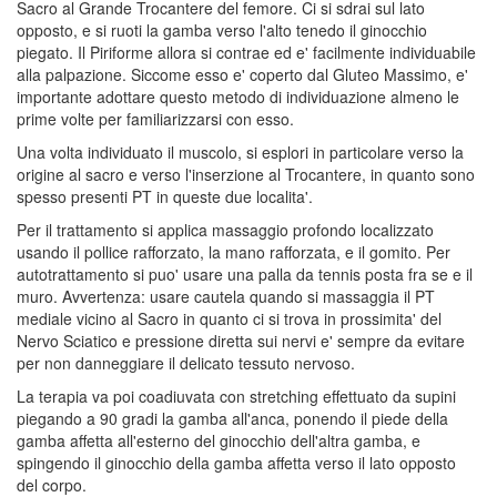
Sacro al Grande Trocantere del femore. Ci si sdrai sul lato
opposto, e si ruoti la gamba verso l'alto tenedo il ginocchio
piegato. Il Piriforme allora si contrae ed e' facilmente individuabile
alla palpazione. Siccome esso e' coperto dal Gluteo Massimo, e'
importante adottare questo metodo di individuazione almeno le
prime volte per familiarizzarsi con esso.
Una volta individuato il muscolo, si esplori in particolare verso la
origine al sacro e verso l'inserzione al Trocantere, in quanto sono
spesso presenti PT in queste due localita'.
Per il trattamento si applica massaggio profondo localizzato
usando il pollice rafforzato, la mano rafforzata, e il gomito. Per
autotrattamento si puo' usare una palla da tennis posta fra se e il
muro. Avvertenza: usare cautela quando si massaggia il PT
mediale vicino al Sacro in quanto ci si trova in prossimita' del
Nervo Sciatico e pressione diretta sui nervi e' sempre da evitare
per non danneggiare il delicato tessuto nervoso.
La terapia va poi coadiuvata con stretching effettuato da supini
piegando a 90 gradi la gamba all'anca, ponendo il piede della
gamba affetta all'esterno del ginocchio dell'altra gamba, e
spingendo il ginocchio della gamba affetta verso il lato opposto
del corpo.