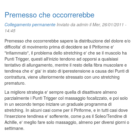
Premesso che occorrerebbe
Collegamento permanente
Inviato da
admin
il Mer, 26/01/2011 -
14:45
Premesso che occorrerebbe sapere la distribuzione del dolore e/o
difficolta' di movimento prima di decidere se il Piriforme e'
"infiammato", il problema dello stretching e' che se il muscolo ha
Punti Trigger, questi all'inizio tendono ad opporsi a qualsiasi
tentativo di allungamento, mentre il resto della fibra muscolare e
tendinea che e' gia' in stato di iperestensione a causa dei Punti di
contrattura, viene ulteriormente stressato con uno stretching
prematuro.
La migliore strategia e' sempre quella di disattivare almeno
parzialmente i Punti Trigger col massaggio focalizzato, e poi solo
in un secondo tempo iniziare un graduale programma di
stretching. In alcuni casi come per il Piriforme, e in tutti casi dove
l'inserzione tendinea e' sofferente, come p.es il Soleo/Tendine di
Achille, e' meglio fare solo massaggio, almeno per diversi giorni o
settimane.