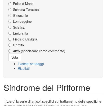
Polso o Mano
Schiena Toracica
Ginocchio
Lombaggine
Sciatica
Emicrania
Piede o Caviglia
Gomito
Altro (specificare come commento)
Scelte
Vota
I vecchi sondaggi
Risultati
Sindrome del Piriforme
Iniziero' la serie di articoli specifici sul trattamento delle specifiche
sindromi miofasciali senza seguire un ordine logico, ma