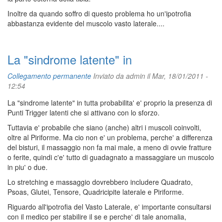
Inoltre da quando soffro di questo problema ho un'ipotrofia
abbastanza evidente del muscolo vasto laterale....
La "sindrome latente" in
Collegamento permanente
Inviato da
admin
il Mar, 18/01/2011 -
12:54
La "sindrome latente" in tutta probabilita' e' proprio la presenza di
Punti Trigger latenti che si attivano con lo sforzo.
Tuttavia e' probabile che siano (anche) altri i muscoli coinvolti,
oltre al Piriforme. Ma cio non e' un problema, perche' a differenza
del bisturi, il massaggio non fa mai male, a meno di ovvie fratture
o ferite, quindi c'e' tutto di guadagnato a massaggiare un muscolo
in piu' o due.
Lo stretching e massaggio dovrebbero includere Quadrato,
Psoas, Glutei, Tensore, Quadricipite laterale e Piriforme.
Riguardo all'ipotrofia del Vasto Laterale, e' importante consultarsi
con il medico per stabilire il se e perche' di tale anomalia,