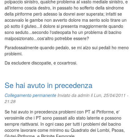
polpaccio sinistro, qualche problema al vasto mediale sinistro, e
all'interno coscia destro, in passato ho sofferto della sindrome
della piriforme però adesso la dovrei aver superata; infatti se
accavvalo le gambe non avverto dolore ma sento solo tirare un
pò sotto il gluteo...il dolore si presenta maggiormente quando
sono seduto...secondo l'osteopata ho un problema di bacino
malposizionato...cos'altro potrebbe essere?
Paradossalmente quando pedalo, se mi alzo sui pedali ho meno
problemi.
Da escludere discopatie, e coxartrosi.
Se hai avuto in precedenza
Collegamento permanente
Inviato da
admin
il Lun, 25/04/2011 -
21:28
Se hai avuto in precedenza problemi con PT al Piriforme, e'
verosimile che i PT sono passati allo stato latente e possono
sempre riattivarsi. In ogni caso per tutti i problemi del bacino
occorre lavorare come minimo su Quadrato dei Lombi, Psoas,
Glutei-Piriforme, e Bicipite Femorale.