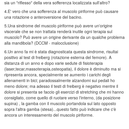
sia un "riflesso" della vera sofferenza localizzata sull'altro?
4.E' vero che una sofferenza al muscolo piriforme può causare
una rotazione o anteroversione del bacino.
5.Una sindrome del muscolo piriforme può avere un'origine
viscerale che se non trattata renderà inutile ogni terapia sul
muscolo? Può avere un origine derivante da un qualche problema
alla mandibola? (DCCM - malocclusione)
6.Un anno fa mi è stata diagnosticata questa sindrome, risultai
positivo al test di freiberg (rotazione esterna del femore). A
distanza di un anno e dopo varie sedute di fisioterapia
(laser,tecar,massoterapia,osteopatia), il dolore è diminuito ma si
ripresenta ancora, specialmente se aumento i carichi degli
allenamenti in bici; paradossalmente alzandomi sui pedali ho
meno dolore; ma adesso il testi di freiberg è negativo mentre il
dolore si presenta se faccio gli esercizi di stretching che mi hanno
consigliato, come quello di ruotare verso l'interno, (da posizione
supina) , la gamba con il muscolo portandola sul lato opposto
sopra l'altra gamba (stesa)...questo fatto può indicare che c'è
ancora un interessamento del muscolo piriforme.