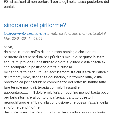
PS: si assicuri di non portare il portafogli nella tasca posteriore dei
pantaloni!
sindrome del piriforme?
Collegamento permanente
Inviato da
Anonimo (non verificato)
il
Mar, 25/01/2011 - 09:04
salve,
da circa 10 mesi soffro di una strana patologia che non mi
permette di stare seduta per più di 10 minuti di seguito: lo stare
seduta mi provoca un fastidioso dolore al gluteo e alla coscia sx,
che scompare in posizione eretta e distesa
mi hanno fatto eseguire vari accertamenti tra cui lastra dell'anca e
del femore, moc, risonanza del bacino, elettromiografia, visita
proctologica per escludere complicanze del retto; mi hanno fatto
fare terapie manuali, terapia con miorilassanti e
agopuntura...........il dolore migliora un pochino ma poi basta poco
per farlo ritornare al punto di partenza; da tutto questo il
neurochirurgo è arrivato alla conclusione che possa trattarsi della
sindrome del piriforme
devo precisare che tre anni fa ho sofferto della stessa patologia