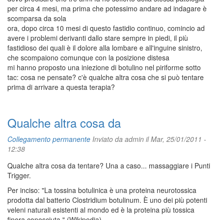
per circa 4 mesi, ma prima che potessimo andare ad indagare è
scomparsa da sola
ora, dopo circa 10 mesi di questo fastidio continuo, comincio ad
avere i problemi derivanti dallo stare sempre in piedi, il più
fastidioso dei quali è il dolore alla lombare e all'inguine sinistro,
che scompaiono comunque con la posizione distesa
mi hanno proposto una iniezione di botulino nel piriforme sotto
tac: cosa ne pensate? c'è qualche altra cosa che si può tentare
prima di arrivare a questa terapia?
Qualche altra cosa da
Collegamento permanente
Inviato da
admin
il Mar, 25/01/2011 -
12:38
Qualche altra cosa da tentare? Una a caso... massaggiare i Punti
Trigger.
Per inciso: "La tossina botulinica è una proteina neurotossica
prodotta dal batterio Clostridium botulinum. È uno dei più potenti
veleni naturali esistenti al mondo ed è la proteina più tossica
finora conosciuta." (Wikipedia)