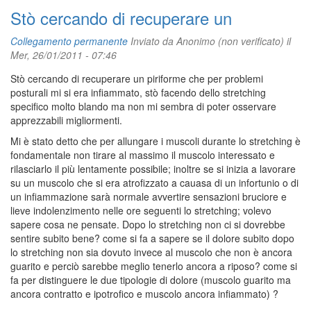
Stò cercando di recuperare un
Collegamento permanente
Inviato da
Anonimo (non verificato)
il
Mer, 26/01/2011 - 07:46
Stò cercando di recuperare un piriforme che per problemi
posturali mi si era infiammato, stò facendo dello stretching
specifico molto blando ma non mi sembra di poter osservare
apprezzabili migliormenti.
Mi è stato detto che per allungare i muscoli durante lo stretching è
fondamentale non tirare al massimo il muscolo interessato e
rilasciarlo il più lentamente possibile; inoltre se si inizia a lavorare
su un muscolo che si era atrofizzato a cauasa di un infortunio o di
un infiammazione sarà normale avvertire sensazioni bruciore e
lieve indolenzimento nelle ore seguenti lo stretching; volevo
sapere cosa ne pensate. Dopo lo stretching non ci si dovrebbe
sentire subito bene? come si fa a sapere se il dolore subito dopo
lo stretching non sia dovuto invece al muscolo che non è ancora
guarito e perciò sarebbe meglio tenerlo ancora a riposo? come si
fa per distinguere le due tipologie di dolore (muscolo guarito ma
ancora contratto e ipotrofico e muscolo ancora infiammato) ?