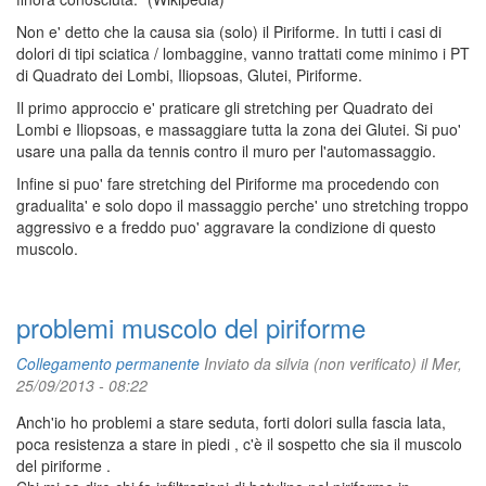
Non e' detto che la causa sia (solo) il Piriforme. In tutti i casi di
dolori di tipi sciatica / lombaggine, vanno trattati come minimo i PT
di Quadrato dei Lombi, Iliopsoas, Glutei, Piriforme.
Il primo approccio e' praticare gli stretching per Quadrato dei
Lombi e Iliopsoas, e massaggiare tutta la zona dei Glutei. Si puo'
usare una palla da tennis contro il muro per l'automassaggio.
Infine si puo' fare stretching del Piriforme ma procedendo con
gradualita' e solo dopo il massaggio perche' uno stretching troppo
aggressivo e a freddo puo' aggravare la condizione di questo
muscolo.
problemi muscolo del piriforme
Collegamento permanente
Inviato da
silvia (non verificato)
il Mer,
25/09/2013 - 08:22
Anch'io ho problemi a stare seduta, forti dolori sulla fascia lata,
poca resistenza a stare in piedi , c'è il sospetto che sia il muscolo
del piriforme .