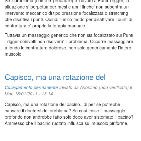
Se il problema (come e' probabile) e' dovuto a Punti Trigger, la
situazione si perpetua per mesi e anni finche' non subentra un
intervento meccanico di tipo pressione focalizzata o stretching
che disattiva i punti. Quindi l'unico modo per disattivare i punti di
contrattura e' proprio la terapia manuale.
Tuttavia un massaggio generico che non sia focalizzato sui Punti
Trigger coinvolti non risolvera' il problema. Occorre massaggiare
a fondo le contratture dolorose, non solo genericamente l'intero
muscolo.
Capisco, ma una rotazione del
Collegamento permanente
Inviato da
Anonimo (non verificato)
il
Mar, 18/01/2011 - 13:14
Capisco, ma una rotazione del bacino...di per se potrebbe
causare il ripetersi del problema? Se così fosse il massaggio
profondo non andrebbe fatto solo dopo aver sistemato il bacino?
Ammesso che il bacino ruotato influisca sul muscolo piriforme.