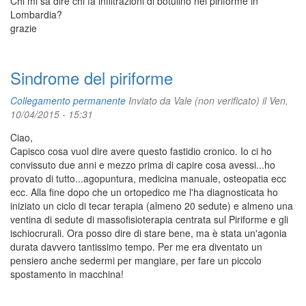
Chi mi sa dire chi fa infiltrazioni di botulino nel piriforme in
Lombardia?
grazie
Sindrome del piriforme
Collegamento permanente
Inviato da
Vale (non verificato)
il Ven,
10/04/2015 - 15:31
Ciao,
Capisco cosa vuol dire avere questo fastidio cronico. Io ci ho
convissuto due anni e mezzo prima di capire cosa avessi...ho
provato di tutto...agopuntura, medicina manuale, osteopatia ecc
ecc. Alla fine dopo che un ortopedico me l'ha diagnosticata ho
iniziato un ciclo di tecar terapia (almeno 20 sedute) e almeno una
ventina di sedute di massofisioterapia centrata sul Piriforme e gli
ischiocrurali. Ora posso dire di stare bene, ma è stata un'agonia
durata davvero tantissimo tempo. Per me era diventato un
pensiero anche sedermi per mangiare, per fare un piccolo
spostamento in macchina!