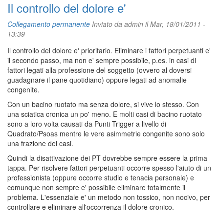
Il controllo del dolore e'
Collegamento permanente
Inviato da
admin
il Mar, 18/01/2011 -
13:39
Il controllo del dolore e' prioritario. Eliminare i fattori perpetuanti e'
il secondo passo, ma non e' sempre possibile, p.es. in casi di
fattori legati alla professione del soggetto (ovvero al doversi
guadagnare il pane quotidiano) oppure legati ad anomalie
congenite.
Con un bacino ruotato ma senza dolore, si vive lo stesso. Con
una sciatica cronica un po' meno. E molti casi di bacino ruotato
sono a loro volta causati da Punti Trigger a livello di
Quadrato/Psoas mentre le vere asimmetrie congenite sono solo
una frazione dei casi.
Quindi la disattivazione dei PT dovrebbe sempre essere la prima
tappa. Per risolvere fattori perpetuanti occorre spesso l'aiuto di un
professionista (oppure occorre studio e tenacia personale) e
comunque non sempre e' possibile eliminare totalmente il
problema. L'essenziale e' un metodo non tossico, non nocivo, per
controllare e eliminare all'occorrenza il dolore cronico.