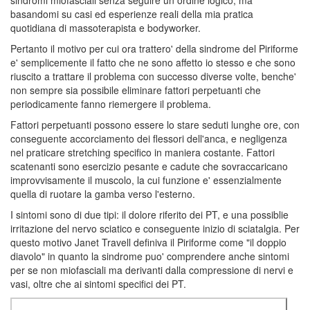
basandomi su casi ed esperienze reali della mia pratica
quotidiana di massoterapista e bodyworker.
Pertanto il motivo per cui ora trattero' della sindrome del Piriforme
e' semplicemente il fatto che ne sono affetto io stesso e che sono
riuscito a trattare il problema con successo diverse volte, benche'
non sempre sia possibile eliminare fattori perpetuanti che
periodicamente fanno riemergere il problema.
Fattori perpetuanti possono essere lo stare seduti lunghe ore, con
conseguente accorciamento dei flessori dell'anca, e negligenza
nel praticare stretching specifico in maniera costante. Fattori
scatenanti sono esercizio pesante e cadute che sovraccaricano
improvvisamente il muscolo, la cui funzione e' essenzialmente
quella di ruotare la gamba verso l'esterno.
I sintomi sono di due tipi: il dolore riferito dei PT, e una possiblie
irritazione del nervo sciatico e conseguente inizio di sciatalgia. Per
questo motivo Janet Travell definiva il Piriforme come "il doppio
diavolo" in quanto la sindrome puo' comprendere anche sintomi
per se non miofasciali ma derivanti dalla compressione di nervi e
vasi, oltre che ai sintomi specifici dei PT.