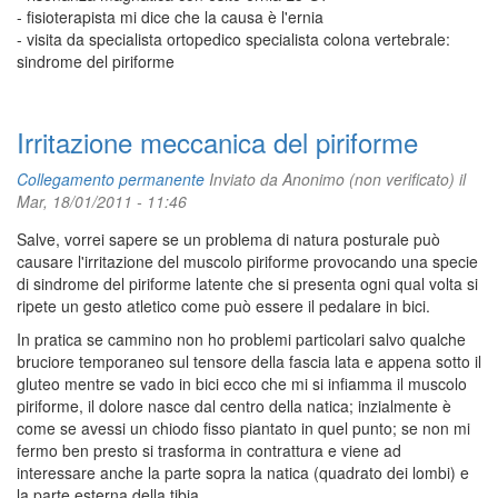
- fisioterapista mi dice che la causa è l'ernia
- visita da specialista ortopedico specialista colona vertebrale:
sindrome del piriforme
Irritazione meccanica del piriforme
Collegamento permanente
Inviato da
Anonimo (non verificato)
il
Mar, 18/01/2011 - 11:46
Salve, vorrei sapere se un problema di natura posturale può
causare l'irritazione del muscolo piriforme provocando una specie
di sindrome del piriforme latente che si presenta ogni qual volta si
ripete un gesto atletico come può essere il pedalare in bici.
In pratica se cammino non ho problemi particolari salvo qualche
bruciore temporaneo sul tensore della fascia lata e appena sotto il
gluteo mentre se vado in bici ecco che mi si infiamma il muscolo
piriforme, il dolore nasce dal centro della natica; inzialmente è
come se avessi un chiodo fisso piantato in quel punto; se non mi
fermo ben presto si trasforma in contrattura e viene ad
interessare anche la parte sopra la natica (quadrato dei lombi) e
la parte esterna della tibia.