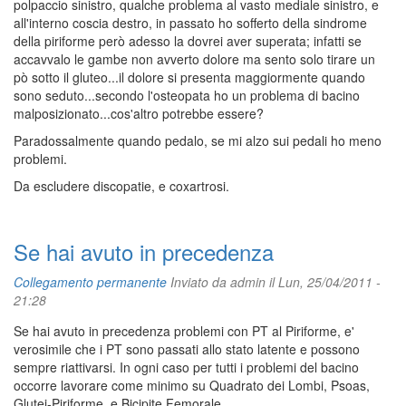
polpaccio sinistro, qualche problema al vasto mediale sinistro, e
all'interno coscia destro, in passato ho sofferto della sindrome
della piriforme però adesso la dovrei aver superata; infatti se
accavvalo le gambe non avverto dolore ma sento solo tirare un
pò sotto il gluteo...il dolore si presenta maggiormente quando
sono seduto...secondo l'osteopata ho un problema di bacino
malposizionato...cos'altro potrebbe essere?
Paradossalmente quando pedalo, se mi alzo sui pedali ho meno
problemi.
Da escludere discopatie, e coxartrosi.
Se hai avuto in precedenza
Collegamento permanente
Inviato da
admin
il Lun, 25/04/2011 -
21:28
Se hai avuto in precedenza problemi con PT al Piriforme, e'
verosimile che i PT sono passati allo stato latente e possono
sempre riattivarsi. In ogni caso per tutti i problemi del bacino
occorre lavorare come minimo su Quadrato dei Lombi, Psoas,
Glutei-Piriforme, e Bicipite Femorale.