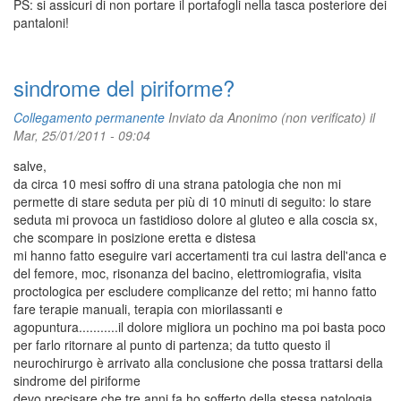
PS: si assicuri di non portare il portafogli nella tasca posteriore dei
pantaloni!
sindrome del piriforme?
Collegamento permanente
Inviato da
Anonimo (non verificato)
il
Mar, 25/01/2011 - 09:04
salve,
da circa 10 mesi soffro di una strana patologia che non mi
permette di stare seduta per più di 10 minuti di seguito: lo stare
seduta mi provoca un fastidioso dolore al gluteo e alla coscia sx,
che scompare in posizione eretta e distesa
mi hanno fatto eseguire vari accertamenti tra cui lastra dell'anca e
del femore, moc, risonanza del bacino, elettromiografia, visita
proctologica per escludere complicanze del retto; mi hanno fatto
fare terapie manuali, terapia con miorilassanti e
agopuntura...........il dolore migliora un pochino ma poi basta poco
per farlo ritornare al punto di partenza; da tutto questo il
neurochirurgo è arrivato alla conclusione che possa trattarsi della
sindrome del piriforme
devo precisare che tre anni fa ho sofferto della stessa patologia