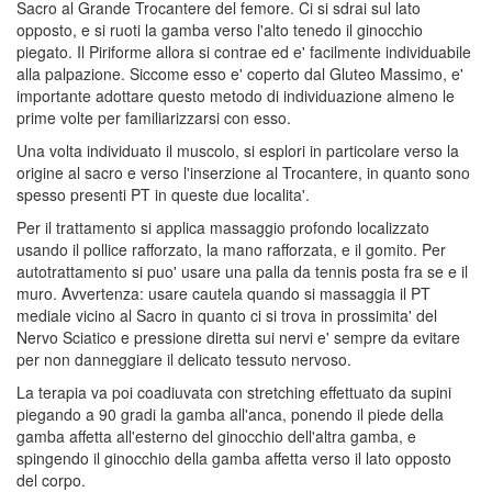
Sacro al Grande Trocantere del femore. Ci si sdrai sul lato
opposto, e si ruoti la gamba verso l'alto tenedo il ginocchio
piegato. Il Piriforme allora si contrae ed e' facilmente individuabile
alla palpazione. Siccome esso e' coperto dal Gluteo Massimo, e'
importante adottare questo metodo di individuazione almeno le
prime volte per familiarizzarsi con esso.
Una volta individuato il muscolo, si esplori in particolare verso la
origine al sacro e verso l'inserzione al Trocantere, in quanto sono
spesso presenti PT in queste due localita'.
Per il trattamento si applica massaggio profondo localizzato
usando il pollice rafforzato, la mano rafforzata, e il gomito. Per
autotrattamento si puo' usare una palla da tennis posta fra se e il
muro. Avvertenza: usare cautela quando si massaggia il PT
mediale vicino al Sacro in quanto ci si trova in prossimita' del
Nervo Sciatico e pressione diretta sui nervi e' sempre da evitare
per non danneggiare il delicato tessuto nervoso.
La terapia va poi coadiuvata con stretching effettuato da supini
piegando a 90 gradi la gamba all'anca, ponendo il piede della
gamba affetta all'esterno del ginocchio dell'altra gamba, e
spingendo il ginocchio della gamba affetta verso il lato opposto
del corpo.