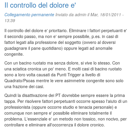
Il controllo del dolore e'
Collegamento permanente
Inviato da
admin
il Mar, 18/01/2011 -
13:39
Il controllo del dolore e' prioritario. Eliminare i fattori perpetuanti e'
il secondo passo, ma non e' sempre possibile, p.es. in casi di
fattori legati alla professione del soggetto (ovvero al doversi
guadagnare il pane quotidiano) oppure legati ad anomalie
congenite.
Con un bacino ruotato ma senza dolore, si vive lo stesso. Con
una sciatica cronica un po' meno. E molti casi di bacino ruotato
sono a loro volta causati da Punti Trigger a livello di
Quadrato/Psoas mentre le vere asimmetrie congenite sono solo
una frazione dei casi.
Quindi la disattivazione dei PT dovrebbe sempre essere la prima
tappa. Per risolvere fattori perpetuanti occorre spesso l'aiuto di un
professionista (oppure occorre studio e tenacia personale) e
comunque non sempre e' possibile eliminare totalmente il
problema. L'essenziale e' un metodo non tossico, non nocivo, per
controllare e eliminare all'occorrenza il dolore cronico.