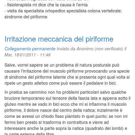
- fisioterapista mi dice che la causa è l'ernia
- visita da specialista ortopedico specialista colona vertebrale:
sindrome del piriforme
Irritazione meccanica del piriforme
Collegamento permanente
Inviato da
Anonimo (non verificato)
il
Mar, 18/01/2011 - 11:46
Salve, vorrei sapere se un problema di natura posturale può
causare l'irritazione del muscolo piriforme provocando una specie
di sindrome del piriforme latente che si presenta ogni qual volta si
ripete un gesto atletico come può essere il pedalare in bici.
In pratica se cammino non ho problemi particolari salvo qualche
bruciore temporaneo sul tensore della fascia lata e appena sotto il
gluteo mentre se vado in bici ecco che mi si infiamma il muscolo
piriforme, il dolore nasce dal centro della natica; inzialmente è
come se avessi un chiodo fisso piantato in quel punto; se non mi
fermo ben presto si trasforma in contrattura e viene ad
interessare anche la parte sopra la natica (quadrato dei lombi) e
la parte esterna della tibia.