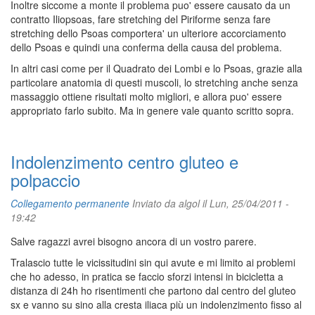
Inoltre siccome a monte il problema puo' essere causato da un
contratto Iliopsoas, fare stretching del Piriforme senza fare
stretching dello Psoas comportera' un ulteriore accorciamento
dello Psoas e quindi una conferma della causa del problema.
In altri casi come per il Quadrato dei Lombi e lo Psoas, grazie alla
particolare anatomia di questi muscoli, lo stretching anche senza
massaggio ottiene risultati molto migliori, e allora puo' essere
appropriato farlo subito. Ma in genere vale quanto scritto sopra.
Indolenzimento centro gluteo e
polpaccio
Collegamento permanente
Inviato da
algol
il Lun, 25/04/2011 -
19:42
Salve ragazzi avrei bisogno ancora di un vostro parere.
Tralascio tutte le vicissitudini sin qui avute e mi limito ai problemi
che ho adesso, in pratica se faccio sforzi intensi in bicicletta a
distanza di 24h ho risentimenti che partono dal centro del gluteo
sx e vanno su sino alla cresta iliaca più un indolenzimento fisso al