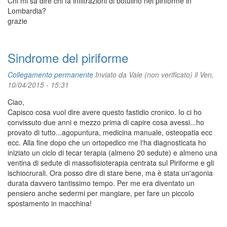
Chi mi sa dire chi fa infiltrazioni di botulino nel piriforme in
Lombardia?
grazie
Sindrome del piriforme
Collegamento permanente
Inviato da
Vale (non verificato)
il Ven,
10/04/2015 - 15:31
Ciao,
Capisco cosa vuol dire avere questo fastidio cronico. Io ci ho
convissuto due anni e mezzo prima di capire cosa avessi...ho
provato di tutto...agopuntura, medicina manuale, osteopatia ecc
ecc. Alla fine dopo che un ortopedico me l'ha diagnosticata ho
iniziato un ciclo di tecar terapia (almeno 20 sedute) e almeno una
ventina di sedute di massofisioterapia centrata sul Piriforme e gli
ischiocrurali. Ora posso dire di stare bene, ma è stata un'agonia
durata davvero tantissimo tempo. Per me era diventato un
pensiero anche sedermi per mangiare, per fare un piccolo
spostamento in macchina!