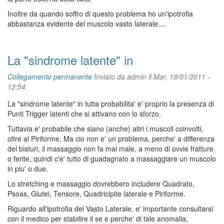
Inoltre da quando soffro di questo problema ho un'ipotrofia
abbastanza evidente del muscolo vasto laterale....
La "sindrome latente" in
Collegamento permanente
Inviato da
admin
il Mar, 18/01/2011 -
12:54
La "sindrome latente" in tutta probabilita' e' proprio la presenza di
Punti Trigger latenti che si attivano con lo sforzo.
Tuttavia e' probabile che siano (anche) altri i muscoli coinvolti,
oltre al Piriforme. Ma cio non e' un problema, perche' a differenza
del bisturi, il massaggio non fa mai male, a meno di ovvie fratture
o ferite, quindi c'e' tutto di guadagnato a massaggiare un muscolo
in piu' o due.
Lo stretching e massaggio dovrebbero includere Quadrato,
Psoas, Glutei, Tensore, Quadricipite laterale e Piriforme.
Riguardo all'ipotrofia del Vasto Laterale, e' importante consultarsi
con il medico per stabilire il se e perche' di tale anomalia,