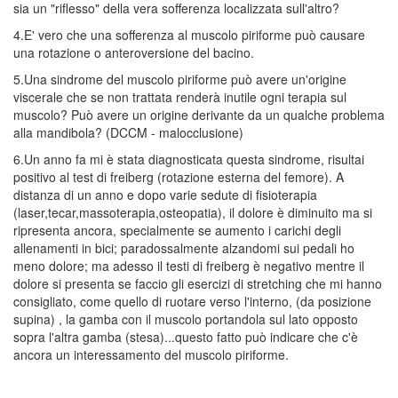
sia un "riflesso" della vera sofferenza localizzata sull'altro?
4.E' vero che una sofferenza al muscolo piriforme può causare
una rotazione o anteroversione del bacino.
5.Una sindrome del muscolo piriforme può avere un'origine
viscerale che se non trattata renderà inutile ogni terapia sul
muscolo? Può avere un origine derivante da un qualche problema
alla mandibola? (DCCM - malocclusione)
6.Un anno fa mi è stata diagnosticata questa sindrome, risultai
positivo al test di freiberg (rotazione esterna del femore). A
distanza di un anno e dopo varie sedute di fisioterapia
(laser,tecar,massoterapia,osteopatia), il dolore è diminuito ma si
ripresenta ancora, specialmente se aumento i carichi degli
allenamenti in bici; paradossalmente alzandomi sui pedali ho
meno dolore; ma adesso il testi di freiberg è negativo mentre il
dolore si presenta se faccio gli esercizi di stretching che mi hanno
consigliato, come quello di ruotare verso l'interno, (da posizione
supina) , la gamba con il muscolo portandola sul lato opposto
sopra l'altra gamba (stesa)...questo fatto può indicare che c'è
ancora un interessamento del muscolo piriforme.