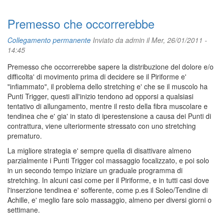
Premesso che occorrerebbe
Collegamento permanente
Inviato da
admin
il Mer, 26/01/2011 -
14:45
Premesso che occorrerebbe sapere la distribuzione del dolore e/o
difficolta' di movimento prima di decidere se il Piriforme e'
"infiammato", il problema dello stretching e' che se il muscolo ha
Punti Trigger, questi all'inizio tendono ad opporsi a qualsiasi
tentativo di allungamento, mentre il resto della fibra muscolare e
tendinea che e' gia' in stato di iperestensione a causa dei Punti di
contrattura, viene ulteriormente stressato con uno stretching
prematuro.
La migliore strategia e' sempre quella di disattivare almeno
parzialmente i Punti Trigger col massaggio focalizzato, e poi solo
in un secondo tempo iniziare un graduale programma di
stretching. In alcuni casi come per il Piriforme, e in tutti casi dove
l'inserzione tendinea e' sofferente, come p.es il Soleo/Tendine di
Achille, e' meglio fare solo massaggio, almeno per diversi giorni o
settimane.