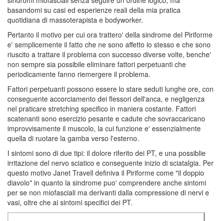
basandomi su casi ed esperienze reali della mia pratica
quotidiana di massoterapista e bodyworker.
Pertanto il motivo per cui ora trattero' della sindrome del Piriforme
e' semplicemente il fatto che ne sono affetto io stesso e che sono
riuscito a trattare il problema con successo diverse volte, benche'
non sempre sia possibile eliminare fattori perpetuanti che
periodicamente fanno riemergere il problema.
Fattori perpetuanti possono essere lo stare seduti lunghe ore, con
conseguente accorciamento dei flessori dell'anca, e negligenza
nel praticare stretching specifico in maniera costante. Fattori
scatenanti sono esercizio pesante e cadute che sovraccaricano
improvvisamente il muscolo, la cui funzione e' essenzialmente
quella di ruotare la gamba verso l'esterno.
I sintomi sono di due tipi: il dolore riferito dei PT, e una possiblie
irritazione del nervo sciatico e conseguente inizio di sciatalgia. Per
questo motivo Janet Travell definiva il Piriforme come "il doppio
diavolo" in quanto la sindrome puo' comprendere anche sintomi
per se non miofasciali ma derivanti dalla compressione di nervi e
vasi, oltre che ai sintomi specifici dei PT.