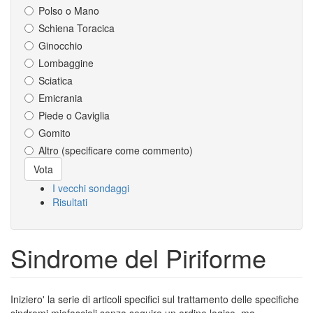
Polso o Mano
Schiena Toracica
Ginocchio
Lombaggine
Sciatica
Emicrania
Piede o Caviglia
Gomito
Altro (specificare come commento)
Scelte
Vota
I vecchi sondaggi
Risultati
Sindrome del Piriforme
Iniziero' la serie di articoli specifici sul trattamento delle specifiche
sindromi miofasciali senza seguire un ordine logico, ma