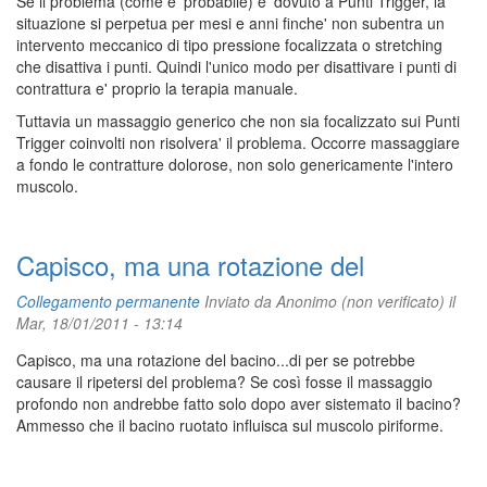
Se il problema (come e' probabile) e' dovuto a Punti Trigger, la
situazione si perpetua per mesi e anni finche' non subentra un
intervento meccanico di tipo pressione focalizzata o stretching
che disattiva i punti. Quindi l'unico modo per disattivare i punti di
contrattura e' proprio la terapia manuale.
Tuttavia un massaggio generico che non sia focalizzato sui Punti
Trigger coinvolti non risolvera' il problema. Occorre massaggiare
a fondo le contratture dolorose, non solo genericamente l'intero
muscolo.
Capisco, ma una rotazione del
Collegamento permanente
Inviato da
Anonimo (non verificato)
il
Mar, 18/01/2011 - 13:14
Capisco, ma una rotazione del bacino...di per se potrebbe
causare il ripetersi del problema? Se così fosse il massaggio
profondo non andrebbe fatto solo dopo aver sistemato il bacino?
Ammesso che il bacino ruotato influisca sul muscolo piriforme.