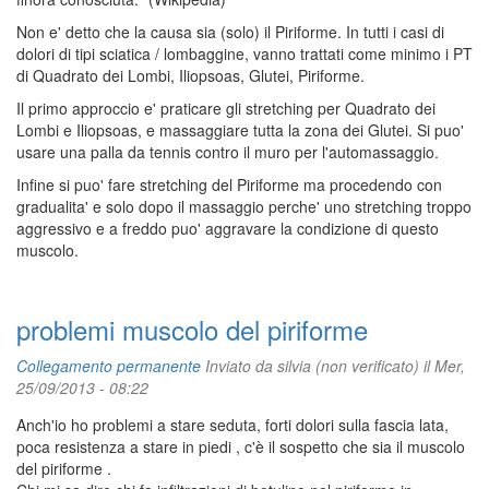
Non e' detto che la causa sia (solo) il Piriforme. In tutti i casi di
dolori di tipi sciatica / lombaggine, vanno trattati come minimo i PT
di Quadrato dei Lombi, Iliopsoas, Glutei, Piriforme.
Il primo approccio e' praticare gli stretching per Quadrato dei
Lombi e Iliopsoas, e massaggiare tutta la zona dei Glutei. Si puo'
usare una palla da tennis contro il muro per l'automassaggio.
Infine si puo' fare stretching del Piriforme ma procedendo con
gradualita' e solo dopo il massaggio perche' uno stretching troppo
aggressivo e a freddo puo' aggravare la condizione di questo
muscolo.
problemi muscolo del piriforme
Collegamento permanente
Inviato da
silvia (non verificato)
il Mer,
25/09/2013 - 08:22
Anch'io ho problemi a stare seduta, forti dolori sulla fascia lata,
poca resistenza a stare in piedi , c'è il sospetto che sia il muscolo
del piriforme .