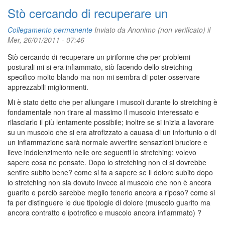
Stò cercando di recuperare un
Collegamento permanente
Inviato da
Anonimo (non verificato)
il
Mer, 26/01/2011 - 07:46
Stò cercando di recuperare un piriforme che per problemi
posturali mi si era infiammato, stò facendo dello stretching
specifico molto blando ma non mi sembra di poter osservare
apprezzabili migliormenti.
Mi è stato detto che per allungare i muscoli durante lo stretching è
fondamentale non tirare al massimo il muscolo interessato e
rilasciarlo il più lentamente possibile; inoltre se si inizia a lavorare
su un muscolo che si era atrofizzato a cauasa di un infortunio o di
un infiammazione sarà normale avvertire sensazioni bruciore e
lieve indolenzimento nelle ore seguenti lo stretching; volevo
sapere cosa ne pensate. Dopo lo stretching non ci si dovrebbe
sentire subito bene? come si fa a sapere se il dolore subito dopo
lo stretching non sia dovuto invece al muscolo che non è ancora
guarito e perciò sarebbe meglio tenerlo ancora a riposo? come si
fa per distinguere le due tipologie di dolore (muscolo guarito ma
ancora contratto e ipotrofico e muscolo ancora infiammato) ?