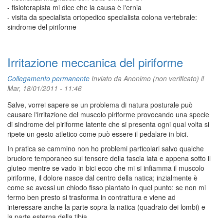
- fisioterapista mi dice che la causa è l'ernia
- visita da specialista ortopedico specialista colona vertebrale:
sindrome del piriforme
Irritazione meccanica del piriforme
Collegamento permanente
Inviato da
Anonimo (non verificato)
il
Mar, 18/01/2011 - 11:46
Salve, vorrei sapere se un problema di natura posturale può
causare l'irritazione del muscolo piriforme provocando una specie
di sindrome del piriforme latente che si presenta ogni qual volta si
ripete un gesto atletico come può essere il pedalare in bici.
In pratica se cammino non ho problemi particolari salvo qualche
bruciore temporaneo sul tensore della fascia lata e appena sotto il
gluteo mentre se vado in bici ecco che mi si infiamma il muscolo
piriforme, il dolore nasce dal centro della natica; inzialmente è
come se avessi un chiodo fisso piantato in quel punto; se non mi
fermo ben presto si trasforma in contrattura e viene ad
interessare anche la parte sopra la natica (quadrato dei lombi) e
la parte esterna della tibia.