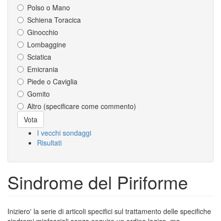
Polso o Mano
Schiena Toracica
Ginocchio
Lombaggine
Sciatica
Emicrania
Piede o Caviglia
Gomito
Altro (specificare come commento)
Scelte
Vota
I vecchi sondaggi
Risultati
Sindrome del Piriforme
Iniziero' la serie di articoli specifici sul trattamento delle specifiche
sindromi miofasciali senza seguire un ordine logico, ma