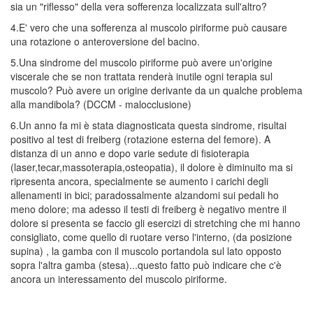
sia un "riflesso" della vera sofferenza localizzata sull'altro?
4.E' vero che una sofferenza al muscolo piriforme può causare
una rotazione o anteroversione del bacino.
5.Una sindrome del muscolo piriforme può avere un'origine
viscerale che se non trattata renderà inutile ogni terapia sul
muscolo? Può avere un origine derivante da un qualche problema
alla mandibola? (DCCM - malocclusione)
6.Un anno fa mi è stata diagnosticata questa sindrome, risultai
positivo al test di freiberg (rotazione esterna del femore). A
distanza di un anno e dopo varie sedute di fisioterapia
(laser,tecar,massoterapia,osteopatia), il dolore è diminuito ma si
ripresenta ancora, specialmente se aumento i carichi degli
allenamenti in bici; paradossalmente alzandomi sui pedali ho
meno dolore; ma adesso il testi di freiberg è negativo mentre il
dolore si presenta se faccio gli esercizi di stretching che mi hanno
consigliato, come quello di ruotare verso l'interno, (da posizione
supina) , la gamba con il muscolo portandola sul lato opposto
sopra l'altra gamba (stesa)...questo fatto può indicare che c'è
ancora un interessamento del muscolo piriforme.