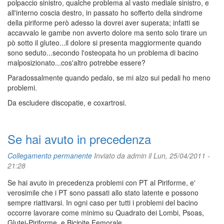
polpaccio sinistro, qualche problema al vasto mediale sinistro, e
all'interno coscia destro, in passato ho sofferto della sindrome
della piriforme però adesso la dovrei aver superata; infatti se
accavvalo le gambe non avverto dolore ma sento solo tirare un
pò sotto il gluteo...il dolore si presenta maggiormente quando
sono seduto...secondo l'osteopata ho un problema di bacino
malposizionato...cos'altro potrebbe essere?
Paradossalmente quando pedalo, se mi alzo sui pedali ho meno
problemi.
Da escludere discopatie, e coxartrosi.
Se hai avuto in precedenza
Collegamento permanente
Inviato da
admin
il Lun, 25/04/2011 -
21:28
Se hai avuto in precedenza problemi con PT al Piriforme, e'
verosimile che i PT sono passati allo stato latente e possono
sempre riattivarsi. In ogni caso per tutti i problemi del bacino
occorre lavorare come minimo su Quadrato dei Lombi, Psoas,
Glutei-Piriforme, e Bicipite Femorale.