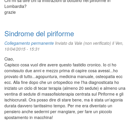
Chi mi sa dire chi fa infiltrazioni di botulino nel piriforme in
Lombardia?
grazie
Sindrome del piriforme
Collegamento permanente
Inviato da
Vale (non verificato)
il Ven,
10/04/2015 - 15:31
Ciao,
Capisco cosa vuol dire avere questo fastidio cronico. Io ci ho
convissuto due anni e mezzo prima di capire cosa avessi...ho
provato di tutto...agopuntura, medicina manuale, osteopatia ecc
ecc. Alla fine dopo che un ortopedico me l'ha diagnosticata ho
iniziato un ciclo di tecar terapia (almeno 20 sedute) e almeno una
ventina di sedute di massofisioterapia centrata sul Piriforme e gli
ischiocrurali. Ora posso dire di stare bene, ma è stata un'agonia
durata davvero tantissimo tempo. Per me era diventato un
pensiero anche sedermi per mangiare, per fare un piccolo
spostamento in macchina!