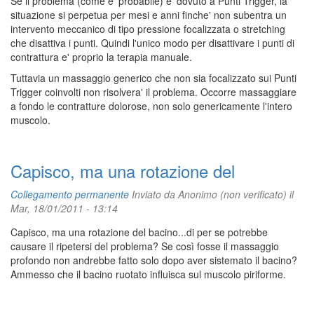
Se il problema (come e' probabile) e' dovuto a Punti Trigger, la
situazione si perpetua per mesi e anni finche' non subentra un
intervento meccanico di tipo pressione focalizzata o stretching
che disattiva i punti. Quindi l'unico modo per disattivare i punti di
contrattura e' proprio la terapia manuale.
Tuttavia un massaggio generico che non sia focalizzato sui Punti
Trigger coinvolti non risolvera' il problema. Occorre massaggiare
a fondo le contratture dolorose, non solo genericamente l'intero
muscolo.
Capisco, ma una rotazione del
Collegamento permanente
Inviato da
Anonimo (non verificato)
il
Mar, 18/01/2011 - 13:14
Capisco, ma una rotazione del bacino...di per se potrebbe
causare il ripetersi del problema? Se così fosse il massaggio
profondo non andrebbe fatto solo dopo aver sistemato il bacino?
Ammesso che il bacino ruotato influisca sul muscolo piriforme.