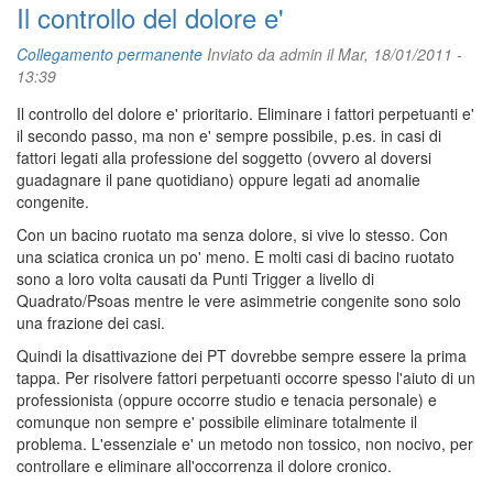
Il controllo del dolore e'
Collegamento permanente
Inviato da
admin
il Mar, 18/01/2011 -
13:39
Il controllo del dolore e' prioritario. Eliminare i fattori perpetuanti e'
il secondo passo, ma non e' sempre possibile, p.es. in casi di
fattori legati alla professione del soggetto (ovvero al doversi
guadagnare il pane quotidiano) oppure legati ad anomalie
congenite.
Con un bacino ruotato ma senza dolore, si vive lo stesso. Con
una sciatica cronica un po' meno. E molti casi di bacino ruotato
sono a loro volta causati da Punti Trigger a livello di
Quadrato/Psoas mentre le vere asimmetrie congenite sono solo
una frazione dei casi.
Quindi la disattivazione dei PT dovrebbe sempre essere la prima
tappa. Per risolvere fattori perpetuanti occorre spesso l'aiuto di un
professionista (oppure occorre studio e tenacia personale) e
comunque non sempre e' possibile eliminare totalmente il
problema. L'essenziale e' un metodo non tossico, non nocivo, per
controllare e eliminare all'occorrenza il dolore cronico.