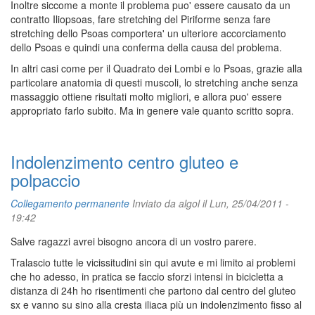
Inoltre siccome a monte il problema puo' essere causato da un
contratto Iliopsoas, fare stretching del Piriforme senza fare
stretching dello Psoas comportera' un ulteriore accorciamento
dello Psoas e quindi una conferma della causa del problema.
In altri casi come per il Quadrato dei Lombi e lo Psoas, grazie alla
particolare anatomia di questi muscoli, lo stretching anche senza
massaggio ottiene risultati molto migliori, e allora puo' essere
appropriato farlo subito. Ma in genere vale quanto scritto sopra.
Indolenzimento centro gluteo e
polpaccio
Collegamento permanente
Inviato da
algol
il Lun, 25/04/2011 -
19:42
Salve ragazzi avrei bisogno ancora di un vostro parere.
Tralascio tutte le vicissitudini sin qui avute e mi limito ai problemi
che ho adesso, in pratica se faccio sforzi intensi in bicicletta a
distanza di 24h ho risentimenti che partono dal centro del gluteo
sx e vanno su sino alla cresta iliaca più un indolenzimento fisso al