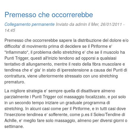
Premesso che occorrerebbe
Collegamento permanente
Inviato da
admin
il Mer, 26/01/2011 -
14:45
Premesso che occorrerebbe sapere la distribuzione del dolore e/o
difficolta' di movimento prima di decidere se il Piriforme e'
"infiammato", il problema dello stretching e' che se il muscolo ha
Punti Trigger, questi all'inizio tendono ad opporsi a qualsiasi
tentativo di allungamento, mentre il resto della fibra muscolare e
tendinea che e' gia' in stato di iperestensione a causa dei Punti di
contrattura, viene ulteriormente stressato con uno stretching
prematuro.
La migliore strategia e' sempre quella di disattivare almeno
parzialmente i Punti Trigger col massaggio focalizzato, e poi solo
in un secondo tempo iniziare un graduale programma di
stretching. In alcuni casi come per il Piriforme, e in tutti casi dove
l'inserzione tendinea e' sofferente, come p.es il Soleo/Tendine di
Achille, e' meglio fare solo massaggio, almeno per diversi giorni o
settimane.