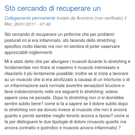
Stò cercando di recuperare un
Collegamento permanente
Inviato da
Anonimo (non verificato)
il
Mer, 26/01/2011 - 07:46
Stò cercando di recuperare un piriforme che per problemi
posturali mi si era infiammato, stò facendo dello stretching
specifico molto blando ma non mi sembra di poter osservare
apprezzabili migliormenti.
Mi è stato detto che per allungare i muscoli durante lo stretching è
fondamentale non tirare al massimo il muscolo interessato e
rilasciarlo il più lentamente possibile; inoltre se si inizia a lavorare
su un muscolo che si era atrofizzato a cauasa di un infortunio o di
un infiammazione sarà normale avvertire sensazioni bruciore e
lieve indolenzimento nelle ore seguenti lo stretching; volevo
sapere cosa ne pensate. Dopo lo stretching non ci si dovrebbe
sentire subito bene? come si fa a sapere se il dolore subito dopo
lo stretching non sia dovuto invece al muscolo che non è ancora
guarito e perciò sarebbe meglio tenerlo ancora a riposo? come si
fa per distinguere le due tipologie di dolore (muscolo guarito ma
ancora contratto e ipotrofico e muscolo ancora infiammato) ?