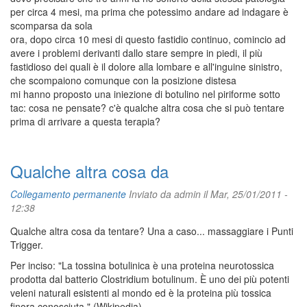
per circa 4 mesi, ma prima che potessimo andare ad indagare è
scomparsa da sola
ora, dopo circa 10 mesi di questo fastidio continuo, comincio ad
avere i problemi derivanti dallo stare sempre in piedi, il più
fastidioso dei quali è il dolore alla lombare e all'inguine sinistro,
che scompaiono comunque con la posizione distesa
mi hanno proposto una iniezione di botulino nel piriforme sotto
tac: cosa ne pensate? c'è qualche altra cosa che si può tentare
prima di arrivare a questa terapia?
Qualche altra cosa da
Collegamento permanente
Inviato da
admin
il Mar, 25/01/2011 -
12:38
Qualche altra cosa da tentare? Una a caso... massaggiare i Punti
Trigger.
Per inciso: "La tossina botulinica è una proteina neurotossica
prodotta dal batterio Clostridium botulinum. È uno dei più potenti
veleni naturali esistenti al mondo ed è la proteina più tossica
finora conosciuta." (Wikipedia)