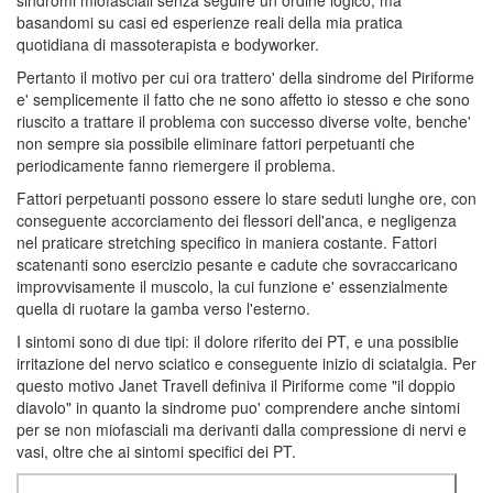
basandomi su casi ed esperienze reali della mia pratica
quotidiana di massoterapista e bodyworker.
Pertanto il motivo per cui ora trattero' della sindrome del Piriforme
e' semplicemente il fatto che ne sono affetto io stesso e che sono
riuscito a trattare il problema con successo diverse volte, benche'
non sempre sia possibile eliminare fattori perpetuanti che
periodicamente fanno riemergere il problema.
Fattori perpetuanti possono essere lo stare seduti lunghe ore, con
conseguente accorciamento dei flessori dell'anca, e negligenza
nel praticare stretching specifico in maniera costante. Fattori
scatenanti sono esercizio pesante e cadute che sovraccaricano
improvvisamente il muscolo, la cui funzione e' essenzialmente
quella di ruotare la gamba verso l'esterno.
I sintomi sono di due tipi: il dolore riferito dei PT, e una possiblie
irritazione del nervo sciatico e conseguente inizio di sciatalgia. Per
questo motivo Janet Travell definiva il Piriforme come "il doppio
diavolo" in quanto la sindrome puo' comprendere anche sintomi
per se non miofasciali ma derivanti dalla compressione di nervi e
vasi, oltre che ai sintomi specifici dei PT.