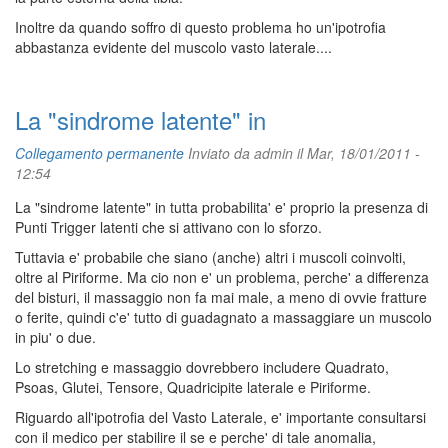
Inoltre da quando soffro di questo problema ho un'ipotrofia
abbastanza evidente del muscolo vasto laterale....
La "sindrome latente" in
Collegamento permanente
Inviato da
admin
il Mar, 18/01/2011 -
12:54
La "sindrome latente" in tutta probabilita' e' proprio la presenza di
Punti Trigger latenti che si attivano con lo sforzo.
Tuttavia e' probabile che siano (anche) altri i muscoli coinvolti,
oltre al Piriforme. Ma cio non e' un problema, perche' a differenza
del bisturi, il massaggio non fa mai male, a meno di ovvie fratture
o ferite, quindi c'e' tutto di guadagnato a massaggiare un muscolo
in piu' o due.
Lo stretching e massaggio dovrebbero includere Quadrato,
Psoas, Glutei, Tensore, Quadricipite laterale e Piriforme.
Riguardo all'ipotrofia del Vasto Laterale, e' importante consultarsi
con il medico per stabilire il se e perche' di tale anomalia,