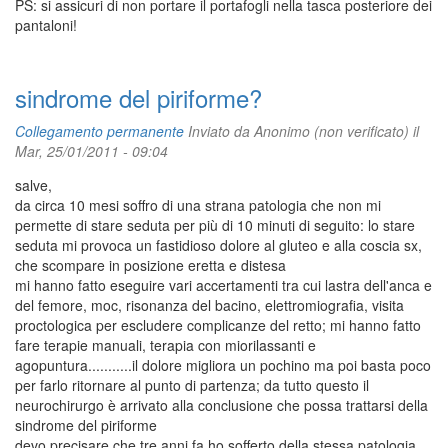
PS: si assicuri di non portare il portafogli nella tasca posteriore dei
pantaloni!
sindrome del piriforme?
Collegamento permanente
Inviato da
Anonimo (non verificato)
il
Mar, 25/01/2011 - 09:04
salve,
da circa 10 mesi soffro di una strana patologia che non mi
permette di stare seduta per più di 10 minuti di seguito: lo stare
seduta mi provoca un fastidioso dolore al gluteo e alla coscia sx,
che scompare in posizione eretta e distesa
mi hanno fatto eseguire vari accertamenti tra cui lastra dell'anca e
del femore, moc, risonanza del bacino, elettromiografia, visita
proctologica per escludere complicanze del retto; mi hanno fatto
fare terapie manuali, terapia con miorilassanti e
agopuntura...........il dolore migliora un pochino ma poi basta poco
per farlo ritornare al punto di partenza; da tutto questo il
neurochirurgo è arrivato alla conclusione che possa trattarsi della
sindrome del piriforme
devo precisare che tre anni fa ho sofferto della stessa patologia