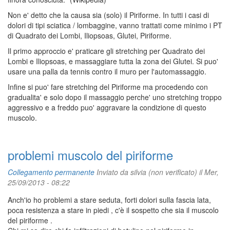
Non e' detto che la causa sia (solo) il Piriforme. In tutti i casi di
dolori di tipi sciatica / lombaggine, vanno trattati come minimo i PT
di Quadrato dei Lombi, Iliopsoas, Glutei, Piriforme.
Il primo approccio e' praticare gli stretching per Quadrato dei
Lombi e Iliopsoas, e massaggiare tutta la zona dei Glutei. Si puo'
usare una palla da tennis contro il muro per l'automassaggio.
Infine si puo' fare stretching del Piriforme ma procedendo con
gradualita' e solo dopo il massaggio perche' uno stretching troppo
aggressivo e a freddo puo' aggravare la condizione di questo
muscolo.
problemi muscolo del piriforme
Collegamento permanente
Inviato da
silvia (non verificato)
il Mer,
25/09/2013 - 08:22
Anch'io ho problemi a stare seduta, forti dolori sulla fascia lata,
poca resistenza a stare in piedi , c'è il sospetto che sia il muscolo
del piriforme .