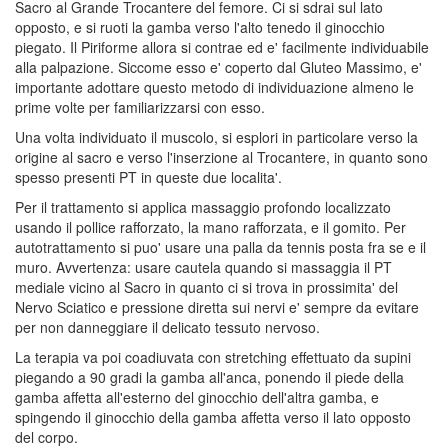
Sacro al Grande Trocantere del femore. Ci si sdrai sul lato
opposto, e si ruoti la gamba verso l'alto tenedo il ginocchio
piegato. Il Piriforme allora si contrae ed e' facilmente individuabile
alla palpazione. Siccome esso e' coperto dal Gluteo Massimo, e'
importante adottare questo metodo di individuazione almeno le
prime volte per familiarizzarsi con esso.
Una volta individuato il muscolo, si esplori in particolare verso la
origine al sacro e verso l'inserzione al Trocantere, in quanto sono
spesso presenti PT in queste due localita'.
Per il trattamento si applica massaggio profondo localizzato
usando il pollice rafforzato, la mano rafforzata, e il gomito. Per
autotrattamento si puo' usare una palla da tennis posta fra se e il
muro. Avvertenza: usare cautela quando si massaggia il PT
mediale vicino al Sacro in quanto ci si trova in prossimita' del
Nervo Sciatico e pressione diretta sui nervi e' sempre da evitare
per non danneggiare il delicato tessuto nervoso.
La terapia va poi coadiuvata con stretching effettuato da supini
piegando a 90 gradi la gamba all'anca, ponendo il piede della
gamba affetta all'esterno del ginocchio dell'altra gamba, e
spingendo il ginocchio della gamba affetta verso il lato opposto
del corpo.