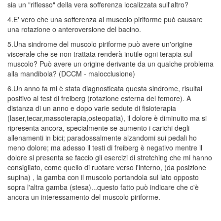
sia un "riflesso" della vera sofferenza localizzata sull'altro?
4.E' vero che una sofferenza al muscolo piriforme può causare
una rotazione o anteroversione del bacino.
5.Una sindrome del muscolo piriforme può avere un'origine
viscerale che se non trattata renderà inutile ogni terapia sul
muscolo? Può avere un origine derivante da un qualche problema
alla mandibola? (DCCM - malocclusione)
6.Un anno fa mi è stata diagnosticata questa sindrome, risultai
positivo al test di freiberg (rotazione esterna del femore). A
distanza di un anno e dopo varie sedute di fisioterapia
(laser,tecar,massoterapia,osteopatia), il dolore è diminuito ma si
ripresenta ancora, specialmente se aumento i carichi degli
allenamenti in bici; paradossalmente alzandomi sui pedali ho
meno dolore; ma adesso il testi di freiberg è negativo mentre il
dolore si presenta se faccio gli esercizi di stretching che mi hanno
consigliato, come quello di ruotare verso l'interno, (da posizione
supina) , la gamba con il muscolo portandola sul lato opposto
sopra l'altra gamba (stesa)...questo fatto può indicare che c'è
ancora un interessamento del muscolo piriforme.