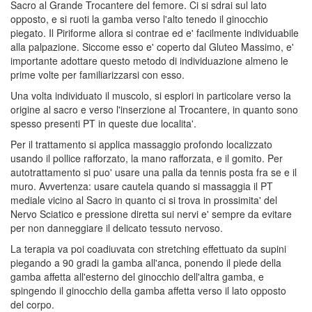
Sacro al Grande Trocantere del femore. Ci si sdrai sul lato
opposto, e si ruoti la gamba verso l'alto tenedo il ginocchio
piegato. Il Piriforme allora si contrae ed e' facilmente individuabile
alla palpazione. Siccome esso e' coperto dal Gluteo Massimo, e'
importante adottare questo metodo di individuazione almeno le
prime volte per familiarizzarsi con esso.
Una volta individuato il muscolo, si esplori in particolare verso la
origine al sacro e verso l'inserzione al Trocantere, in quanto sono
spesso presenti PT in queste due localita'.
Per il trattamento si applica massaggio profondo localizzato
usando il pollice rafforzato, la mano rafforzata, e il gomito. Per
autotrattamento si puo' usare una palla da tennis posta fra se e il
muro. Avvertenza: usare cautela quando si massaggia il PT
mediale vicino al Sacro in quanto ci si trova in prossimita' del
Nervo Sciatico e pressione diretta sui nervi e' sempre da evitare
per non danneggiare il delicato tessuto nervoso.
La terapia va poi coadiuvata con stretching effettuato da supini
piegando a 90 gradi la gamba all'anca, ponendo il piede della
gamba affetta all'esterno del ginocchio dell'altra gamba, e
spingendo il ginocchio della gamba affetta verso il lato opposto
del corpo.