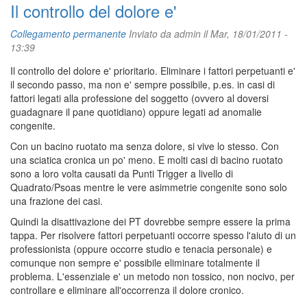
Il controllo del dolore e'
Collegamento permanente
Inviato da
admin
il Mar, 18/01/2011 -
13:39
Il controllo del dolore e' prioritario. Eliminare i fattori perpetuanti e'
il secondo passo, ma non e' sempre possibile, p.es. in casi di
fattori legati alla professione del soggetto (ovvero al doversi
guadagnare il pane quotidiano) oppure legati ad anomalie
congenite.
Con un bacino ruotato ma senza dolore, si vive lo stesso. Con
una sciatica cronica un po' meno. E molti casi di bacino ruotato
sono a loro volta causati da Punti Trigger a livello di
Quadrato/Psoas mentre le vere asimmetrie congenite sono solo
una frazione dei casi.
Quindi la disattivazione dei PT dovrebbe sempre essere la prima
tappa. Per risolvere fattori perpetuanti occorre spesso l'aiuto di un
professionista (oppure occorre studio e tenacia personale) e
comunque non sempre e' possibile eliminare totalmente il
problema. L'essenziale e' un metodo non tossico, non nocivo, per
controllare e eliminare all'occorrenza il dolore cronico.