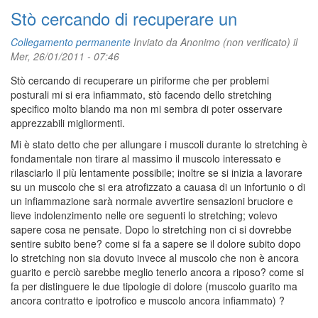
Stò cercando di recuperare un
Collegamento permanente
Inviato da
Anonimo (non verificato)
il
Mer, 26/01/2011 - 07:46
Stò cercando di recuperare un piriforme che per problemi
posturali mi si era infiammato, stò facendo dello stretching
specifico molto blando ma non mi sembra di poter osservare
apprezzabili migliormenti.
Mi è stato detto che per allungare i muscoli durante lo stretching è
fondamentale non tirare al massimo il muscolo interessato e
rilasciarlo il più lentamente possibile; inoltre se si inizia a lavorare
su un muscolo che si era atrofizzato a cauasa di un infortunio o di
un infiammazione sarà normale avvertire sensazioni bruciore e
lieve indolenzimento nelle ore seguenti lo stretching; volevo
sapere cosa ne pensate. Dopo lo stretching non ci si dovrebbe
sentire subito bene? come si fa a sapere se il dolore subito dopo
lo stretching non sia dovuto invece al muscolo che non è ancora
guarito e perciò sarebbe meglio tenerlo ancora a riposo? come si
fa per distinguere le due tipologie di dolore (muscolo guarito ma
ancora contratto e ipotrofico e muscolo ancora infiammato) ?