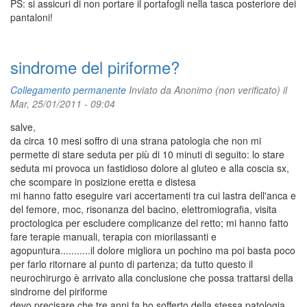
PS: si assicuri di non portare il portafogli nella tasca posteriore dei
pantaloni!
sindrome del piriforme?
Collegamento permanente
Inviato da
Anonimo (non verificato)
il
Mar, 25/01/2011 - 09:04
salve,
da circa 10 mesi soffro di una strana patologia che non mi
permette di stare seduta per più di 10 minuti di seguito: lo stare
seduta mi provoca un fastidioso dolore al gluteo e alla coscia sx,
che scompare in posizione eretta e distesa
mi hanno fatto eseguire vari accertamenti tra cui lastra dell'anca e
del femore, moc, risonanza del bacino, elettromiografia, visita
proctologica per escludere complicanze del retto; mi hanno fatto
fare terapie manuali, terapia con miorilassanti e
agopuntura...........il dolore migliora un pochino ma poi basta poco
per farlo ritornare al punto di partenza; da tutto questo il
neurochirurgo è arrivato alla conclusione che possa trattarsi della
sindrome del piriforme
devo precisare che tre anni fa ho sofferto della stessa patologia