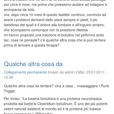
per circa 4 mesi, ma prima che potessimo andare ad indagare è
scomparsa da sola
ora, dopo circa 10 mesi di questo fastidio continuo, comincio ad
avere i problemi derivanti dallo stare sempre in piedi, il più
fastidioso dei quali è il dolore alla lombare e all'inguine sinistro,
che scompaiono comunque con la posizione distesa
mi hanno proposto una iniezione di botulino nel piriforme sotto
tac: cosa ne pensate? c'è qualche altra cosa che si può tentare
prima di arrivare a questa terapia?
Qualche altra cosa da
Collegamento permanente
Inviato da
admin
il Mar, 25/01/2011 -
12:38
Qualche altra cosa da tentare? Una a caso... massaggiare i Punti
Trigger.
Per inciso: "La tossina botulinica è una proteina neurotossica
prodotta dal batterio Clostridium botulinum. È uno dei più potenti
veleni naturali esistenti al mondo ed è la proteina più tossica
finora conosciuta." (Wikipedia)