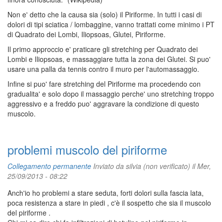
Non e' detto che la causa sia (solo) il Piriforme. In tutti i casi di
dolori di tipi sciatica / lombaggine, vanno trattati come minimo i PT
di Quadrato dei Lombi, Iliopsoas, Glutei, Piriforme.
Il primo approccio e' praticare gli stretching per Quadrato dei
Lombi e Iliopsoas, e massaggiare tutta la zona dei Glutei. Si puo'
usare una palla da tennis contro il muro per l'automassaggio.
Infine si puo' fare stretching del Piriforme ma procedendo con
gradualita' e solo dopo il massaggio perche' uno stretching troppo
aggressivo e a freddo puo' aggravare la condizione di questo
muscolo.
problemi muscolo del piriforme
Collegamento permanente
Inviato da
silvia (non verificato)
il Mer,
25/09/2013 - 08:22
Anch'io ho problemi a stare seduta, forti dolori sulla fascia lata,
poca resistenza a stare in piedi , c'è il sospetto che sia il muscolo
del piriforme .