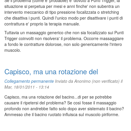
Se il problema (come e' probabile) e' dovuto a Punti Trigger, la
situazione si perpetua per mesi e anni finche' non subentra un
intervento meccanico di tipo pressione focalizzata o stretching
che disattiva i punti. Quindi l'unico modo per disattivare i punti di
contrattura e' proprio la terapia manuale.
Tuttavia un massaggio generico che non sia focalizzato sui Punti
Trigger coinvolti non risolvera' il problema. Occorre massaggiare
a fondo le contratture dolorose, non solo genericamente l'intero
muscolo.
Capisco, ma una rotazione del
Collegamento permanente
Inviato da
Anonimo (non verificato)
il
Mar, 18/01/2011 - 13:14
Capisco, ma una rotazione del bacino...di per se potrebbe
causare il ripetersi del problema? Se così fosse il massaggio
profondo non andrebbe fatto solo dopo aver sistemato il bacino?
Ammesso che il bacino ruotato influisca sul muscolo piriforme.