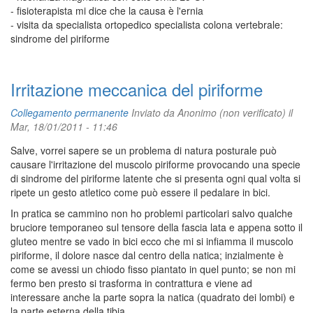
- fisioterapista mi dice che la causa è l'ernia
- visita da specialista ortopedico specialista colona vertebrale:
sindrome del piriforme
Irritazione meccanica del piriforme
Collegamento permanente
Inviato da
Anonimo (non verificato)
il
Mar, 18/01/2011 - 11:46
Salve, vorrei sapere se un problema di natura posturale può
causare l'irritazione del muscolo piriforme provocando una specie
di sindrome del piriforme latente che si presenta ogni qual volta si
ripete un gesto atletico come può essere il pedalare in bici.
In pratica se cammino non ho problemi particolari salvo qualche
bruciore temporaneo sul tensore della fascia lata e appena sotto il
gluteo mentre se vado in bici ecco che mi si infiamma il muscolo
piriforme, il dolore nasce dal centro della natica; inzialmente è
come se avessi un chiodo fisso piantato in quel punto; se non mi
fermo ben presto si trasforma in contrattura e viene ad
interessare anche la parte sopra la natica (quadrato dei lombi) e
la parte esterna della tibia.