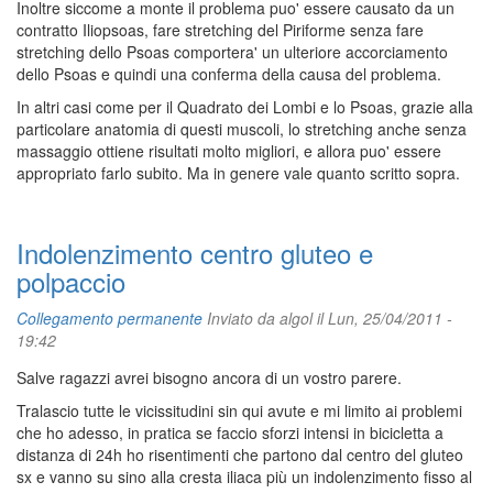
Inoltre siccome a monte il problema puo' essere causato da un
contratto Iliopsoas, fare stretching del Piriforme senza fare
stretching dello Psoas comportera' un ulteriore accorciamento
dello Psoas e quindi una conferma della causa del problema.
In altri casi come per il Quadrato dei Lombi e lo Psoas, grazie alla
particolare anatomia di questi muscoli, lo stretching anche senza
massaggio ottiene risultati molto migliori, e allora puo' essere
appropriato farlo subito. Ma in genere vale quanto scritto sopra.
Indolenzimento centro gluteo e
polpaccio
Collegamento permanente
Inviato da
algol
il Lun, 25/04/2011 -
19:42
Salve ragazzi avrei bisogno ancora di un vostro parere.
Tralascio tutte le vicissitudini sin qui avute e mi limito ai problemi
che ho adesso, in pratica se faccio sforzi intensi in bicicletta a
distanza di 24h ho risentimenti che partono dal centro del gluteo
sx e vanno su sino alla cresta iliaca più un indolenzimento fisso al