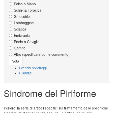
Polso o Mano
Schiena Toracica
Ginocchio
Lombaggine
Sciatica
Emicrania
Piede o Caviglia
Gomito
Altro (specificare come commento)
Scelte
Vota
I vecchi sondaggi
Risultati
Sindrome del Piriforme
Iniziero' la serie di articoli specifici sul trattamento delle specifiche
sindromi miofasciali senza seguire un ordine logico, ma