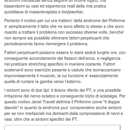
basandomi su casi ed esperienze reali della mia pratica
quotidiana di massoterapista e bodyworker.
Pertanto il motivo per cui ora trattero' della sindrome del Piriforme
e' semplicemente il fatto che ne sono affetto io stesso e che sono
riuscito a trattare il problema con successo diverse volte, benche'
non sempre sia possibile eliminare fattori perpetuanti che
periodicamente fanno riemergere il problema.
Fattori perpetuanti possono essere lo stare seduti lunghe ore, con
conseguente accorciamento dei flessori dell'anca, e negligenza
nel praticare stretching specifico in maniera costante. Fattori
scatenanti sono esercizio pesante e cadute che sovraccaricano
improvvisamente il muscolo, la cui funzione e' essenzialmente
quella di ruotare la gamba verso l'esterno.
I sintomi sono di due tipi: il dolore riferito dei PT, e una possiblie
irritazione del nervo sciatico e conseguente inizio di sciatalgia. Per
questo motivo Janet Travell definiva il Piriforme come "il doppio
diavolo" in quanto la sindrome puo' comprendere anche sintomi
per se non miofasciali ma derivanti dalla compressione di nervi e
vasi, oltre che ai sintomi specifici dei PT.