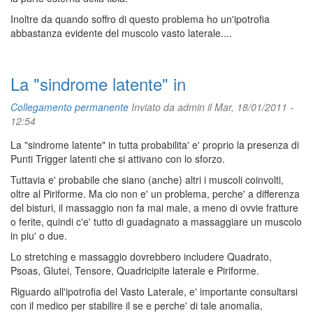
Inoltre da quando soffro di questo problema ho un'ipotrofia
abbastanza evidente del muscolo vasto laterale....
La "sindrome latente" in
Collegamento permanente
Inviato da
admin
il Mar, 18/01/2011 -
12:54
La "sindrome latente" in tutta probabilita' e' proprio la presenza di
Punti Trigger latenti che si attivano con lo sforzo.
Tuttavia e' probabile che siano (anche) altri i muscoli coinvolti,
oltre al Piriforme. Ma cio non e' un problema, perche' a differenza
del bisturi, il massaggio non fa mai male, a meno di ovvie fratture
o ferite, quindi c'e' tutto di guadagnato a massaggiare un muscolo
in piu' o due.
Lo stretching e massaggio dovrebbero includere Quadrato,
Psoas, Glutei, Tensore, Quadricipite laterale e Piriforme.
Riguardo all'ipotrofia del Vasto Laterale, e' importante consultarsi
con il medico per stabilire il se e perche' di tale anomalia,