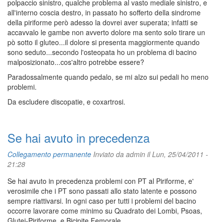
polpaccio sinistro, qualche problema al vasto mediale sinistro, e
all'interno coscia destro, in passato ho sofferto della sindrome
della piriforme però adesso la dovrei aver superata; infatti se
accavvalo le gambe non avverto dolore ma sento solo tirare un
pò sotto il gluteo...il dolore si presenta maggiormente quando
sono seduto...secondo l'osteopata ho un problema di bacino
malposizionato...cos'altro potrebbe essere?
Paradossalmente quando pedalo, se mi alzo sui pedali ho meno
problemi.
Da escludere discopatie, e coxartrosi.
Se hai avuto in precedenza
Collegamento permanente
Inviato da
admin
il Lun, 25/04/2011 -
21:28
Se hai avuto in precedenza problemi con PT al Piriforme, e'
verosimile che i PT sono passati allo stato latente e possono
sempre riattivarsi. In ogni caso per tutti i problemi del bacino
occorre lavorare come minimo su Quadrato dei Lombi, Psoas,
Glutei-Piriforme, e Bicipite Femorale.