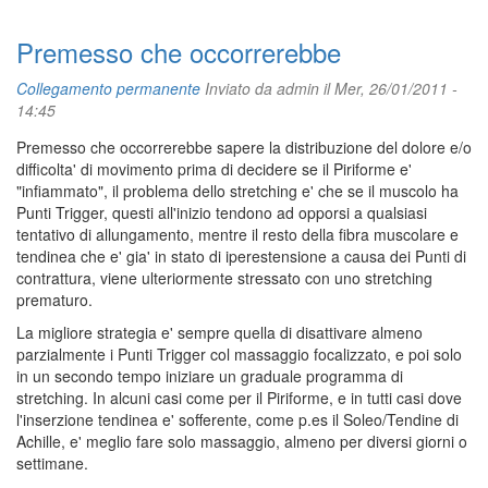
Premesso che occorrerebbe
Collegamento permanente
Inviato da
admin
il Mer, 26/01/2011 -
14:45
Premesso che occorrerebbe sapere la distribuzione del dolore e/o
difficolta' di movimento prima di decidere se il Piriforme e'
"infiammato", il problema dello stretching e' che se il muscolo ha
Punti Trigger, questi all'inizio tendono ad opporsi a qualsiasi
tentativo di allungamento, mentre il resto della fibra muscolare e
tendinea che e' gia' in stato di iperestensione a causa dei Punti di
contrattura, viene ulteriormente stressato con uno stretching
prematuro.
La migliore strategia e' sempre quella di disattivare almeno
parzialmente i Punti Trigger col massaggio focalizzato, e poi solo
in un secondo tempo iniziare un graduale programma di
stretching. In alcuni casi come per il Piriforme, e in tutti casi dove
l'inserzione tendinea e' sofferente, come p.es il Soleo/Tendine di
Achille, e' meglio fare solo massaggio, almeno per diversi giorni o
settimane.