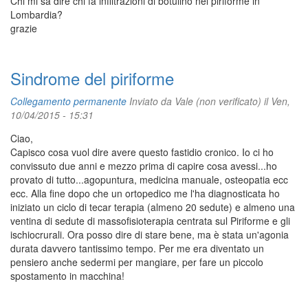
Chi mi sa dire chi fa infiltrazioni di botulino nel piriforme in
Lombardia?
grazie
Sindrome del piriforme
Collegamento permanente
Inviato da
Vale (non verificato)
il Ven,
10/04/2015 - 15:31
Ciao,
Capisco cosa vuol dire avere questo fastidio cronico. Io ci ho
convissuto due anni e mezzo prima di capire cosa avessi...ho
provato di tutto...agopuntura, medicina manuale, osteopatia ecc
ecc. Alla fine dopo che un ortopedico me l'ha diagnosticata ho
iniziato un ciclo di tecar terapia (almeno 20 sedute) e almeno una
ventina di sedute di massofisioterapia centrata sul Piriforme e gli
ischiocrurali. Ora posso dire di stare bene, ma è stata un'agonia
durata davvero tantissimo tempo. Per me era diventato un
pensiero anche sedermi per mangiare, per fare un piccolo
spostamento in macchina!