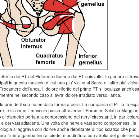
e riferito dei PT del Piriforme dipende dal PT coinvolto. In genere si tro
pali in questo muscolo di cui uno piu' vicino al Sacro e l'altro piu' vicino
rocantere dell'anca. Il dolore riferito del primo PT si localizza anch'es
 mentre nel secondo caso si avra' dolore irradiato verso l'anca.
lo prende il suo nome dalla forma a pera. La comparsa di PT lo fa esp
re, e siccome il muscolo passa attraverso il Foramen Sciatico Maggior
di diametro porta alla compressione dei nervi circostanti, in particolare
, e dei vasi adiacenti. Una volta che nervi e vasi sono compromessi, la
ologia si aggrava con dolore anche debilitante di tipo sciatico che puo'
re l'intera gamba fino al piede, e addirittura con atrofia dei glutei nei c