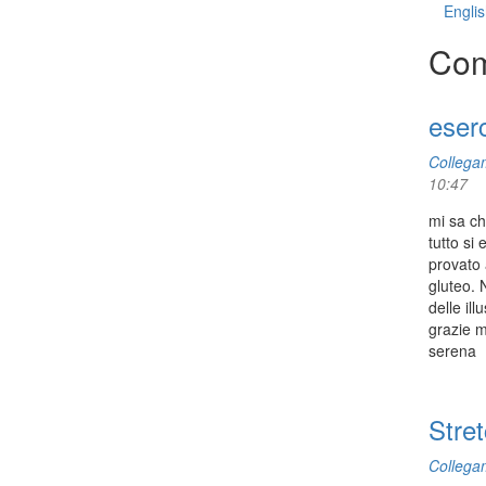
Englis
Com
eserc
Collega
10:47
mi sa ch
tutto si
provato a
gluteo. 
delle ill
grazie m
serena
Stret
Collega