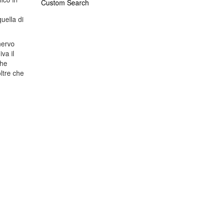
Custom Search
uella di
 nervo
va il
che
ltre che