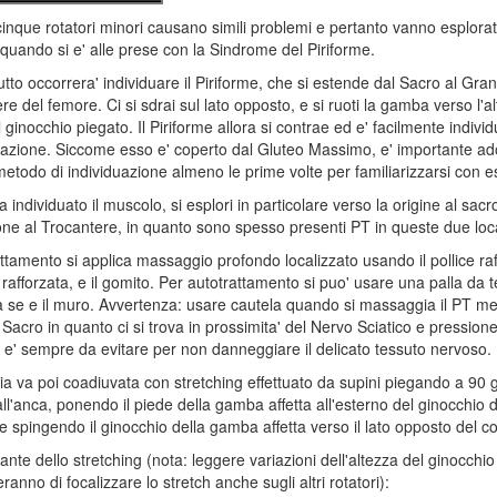
i cinque rotatori minori causano simili problemi e pertanto vanno esplorat
quando si e' alle prese con la Sindrome del Piriforme.
utto occorrera' individuare il Piriforme, che si estende dal Sacro al Gra
re del femore. Ci si sdrai sul lato opposto, e si ruoti la gamba verso l'al
l ginocchio piegato. Il Piriforme allora si contrae ed e' facilmente individ
pazione. Siccome esso e' coperto dal Gluteo Massimo, e' importante ad
etodo di individuazione almeno le prime volte per familiarizzarsi con e
a individuato il muscolo, si esplori in particolare verso la origine al sacr
ione al Trocantere, in quanto sono spesso presenti PT in queste due local
rattamento si applica massaggio profondo localizzato usando il pollice raf
rafforzata, e il gomito. Per autotrattamento si puo' usare una palla da t
a se e il muro. Avvertenza: usare cautela quando si massaggia il PT me
l Sacro in quanto ci si trova in prossimita' del Nervo Sciatico e pressione
i e' sempre da evitare per non danneggiare il delicato tessuto nervoso.
ia va poi coadiuvata con stretching effettuato da supini piegando a 90 g
l'anca, ponendo il piede della gamba affetta all'esterno del ginocchio de
 spingendo il ginocchio della gamba affetta verso il lato opposto del c
ante dello stretching (nota: leggere variazioni dell'altezza del ginocchio
anno di focalizzare lo stretch anche sugli altri rotatori):