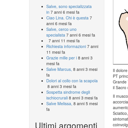
Salve, sono specializzata
in
7 anni 6 mesi fa
Ciao Lina. Chi è questa
7
anni 6 mesi fa
Salve, cerco uno
specialista
7 anni 6 mesi fa
7 anni 11 mesi fa
Richiesta informazioni
7 anni
11 mesi fa
Grazie mille per i
8 anni 3
mesi fa
Salve Marcus,
8 anni 3 mesi
Il dolor
fa
PT princi
Dolori al collo con la scapola
Grande T
8 anni 3 mesi fa
il Sacro
Sospetta sindrome degli
Il musco
ischiocrurali
8 anni 3 mesi fa
accorcia
Salve Melissa,
8 anni 5 mesi
aumento 
fa
Sciatico
sintomat
Ultimi argomenti
coinvolge