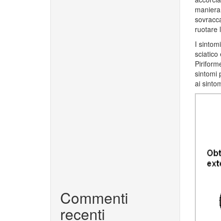
maniera 
sovracca
ruotare 
I sintomi
sciatico
Piriform
sintomi 
ai sintom
Commenti
recenti