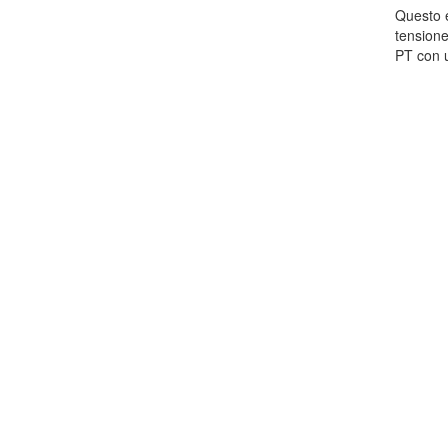
Questo e
tensione
PT con u