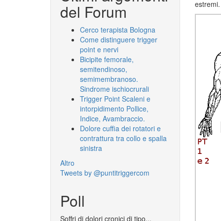
estremi.
del Forum
Cerco terapista Bologna
Come distinguere trigger
point e nervi
Bicipite femorale,
semitendinoso,
semimembranoso.
Sindrome ischiocrurali
Trigger Point Scaleni e
intorpidimento Pollice,
Indice, Avambraccio.
Dolore cuffia dei rotatori e
contrattura tra collo e spalla
sinistra
Altro
Tweets by @puntitriggercom
Poll
Soffri di dolori cronici di tipo...