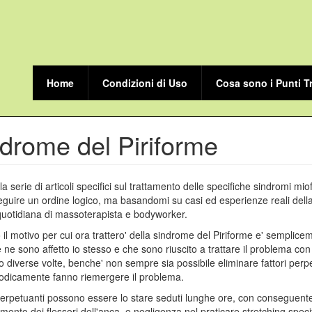
Home
Condizioni di Uso
Cosa sono i Punti T
drome del Piriforme
 la serie di articoli specifici sul trattamento delle specifiche sindromi miof
guire un ordine logico, ma basandomi su casi ed esperienze reali dell
quotidiana di massoterapista e bodyworker.
 il motivo per cui ora trattero' della sindrome del Piriforme e' semplicem
e ne sono affetto io stesso e che sono riuscito a trattare il problema con
 diverse volte, benche' non sempre sia possibile eliminare fattori perp
odicamente fanno riemergere il problema.
perpetuanti possono essere lo stare seduti lunghe ore, con conseguent
mento dei flessori dell'anca, e negligenza nel praticare stretching specif