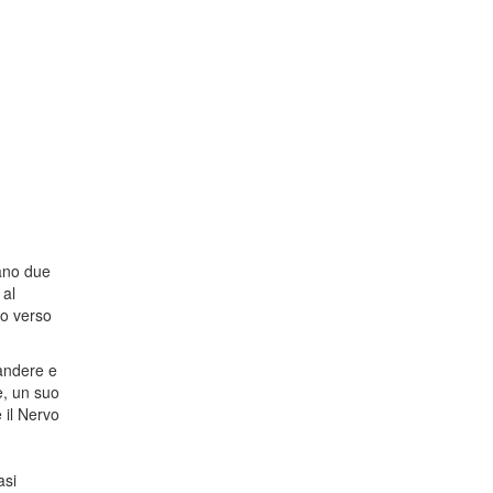
vano due
 al
so verso
andere e
e, un suo
 il Nervo
asi