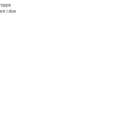
troppa
are i due