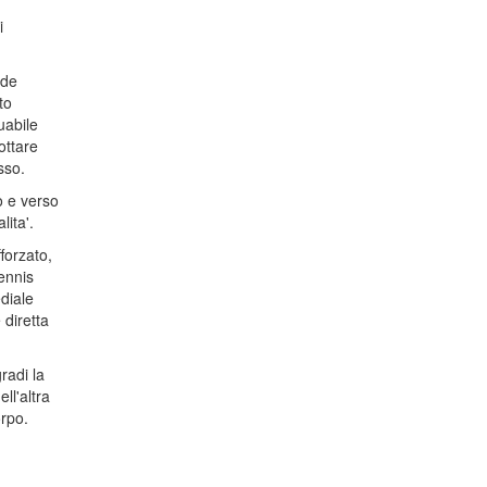
i
nde
to
uabile
ottare
sso.
o e verso
ita'.
forzato,
ennis
diale
 diretta
radi la
ll'altra
orpo.