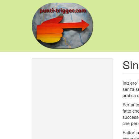
Salta
al
contenuto
principale
Sin
Iniziero'
senza se
pratica 
Pertanto
fatto ch
successo
che peri
Fattori 
accorcia