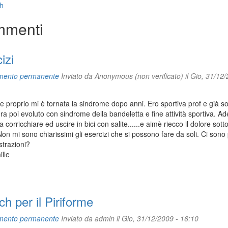
h
menti
izi
mento permanente
Inviato da
Anonymous (non verificato)
il Gio, 31/12/
e proprio mi è tornata la sindrome dopo anni. Ero sportiva prof e già soff
 era poi evoluto con sindrome della bandeletta e fine attività sportiva. A
 corricchiare ed uscire in bici con salite......e aimè riecco il dolore sotto 
Non mi sono chiarissimi gli esercizi che si possono fare da soli. Ci sono
ustrazioni?
ille
ch per il Piriforme
mento permanente
Inviato da
admin
il Gio, 31/12/2009 - 16:10