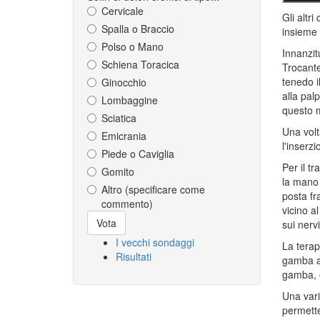
Cervicale
Gli altr
Spalla o Braccio
insieme 
Polso o Mano
Innanzit
Schiena Toracica
Trocante
tenedo i
Ginocchio
alla pal
Lombaggine
questo m
Sciatica
Una volt
Emicrania
l'inserz
Piede o Caviglia
Per il t
Gomito
la mano 
Altro (specificare come
posta fr
commento)
vicino a
Scelte
Vota
sui nerv
I vecchi sondaggi
La terap
Risultati
gamba al
gamba, e
Una vari
permetter