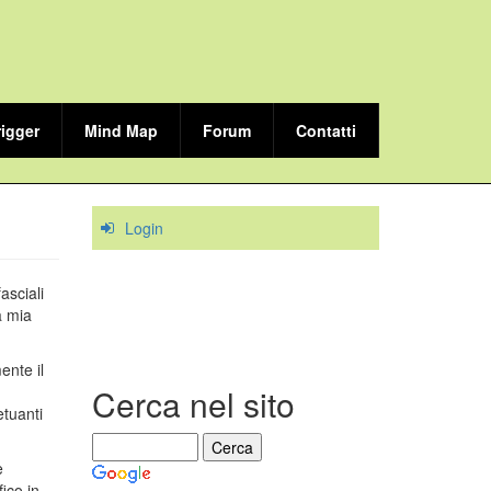
rigger
Mind Map
Forum
Contatti
Login
asciali
a mia
ente il
Cerca nel sito
etuanti
e
ico in