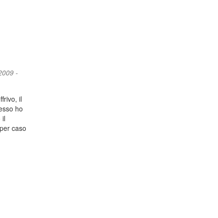
2009 -
rivo, il
desso ho
il
 per caso