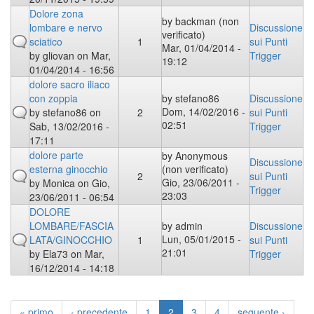
Dolore zona
by
backman (non
lombare e nervo
Discussione
verificato)
sciatico
1
sui Punti
Mar, 01/04/2014 -
by
gliovan
on Mar,
Trigger
19:12
01/04/2014 - 16:56
dolore sacro iliaco
con zoppia
by
stefano86
Discussione
Dom, 14/02/2016 -
by
stefano86
on
2
sui Punti
02:51
Sab, 13/02/2016 -
Trigger
17:11
dolore parte
by
Anonymous
Discussione
esterna ginocchio
(non verificato)
2
sui Punti
Gio, 23/06/2011 -
by
Monica
on Gio,
Trigger
23:03
23/06/2011 - 06:54
DOLORE
LOMBARE/FASCIA
by
admin
Discussione
Lun, 05/01/2015 -
LATA/GINOCCHIO
1
sui Punti
21:01
by
Ela73
on Mar,
Trigger
16/12/2014 - 14:18
« primo
‹ precedente
1
2
3
4
seguente ›