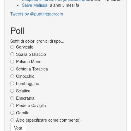
Salve Melissa,
8 anni 5 mesi fa
Tweets by @puntitriggercom
Poll
Soffri di dolori cronici di tipo...
Cervicale
Spalla o Braccio
Polso o Mano
Schiena Toracica
Ginocchio
Lombaggine
Sciatica
Emicrania
Piede o Caviglia
Gomito
Altro (specificare come commento)
Scelte
Vota