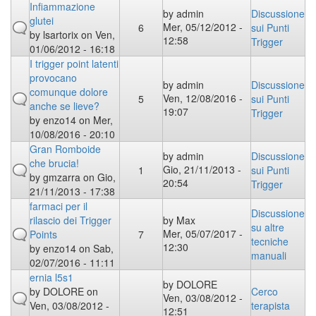
Infiammazione
by
admin
Discussione
glutei
Mer, 05/12/2012 -
6
sui Punti
by
lsartorix
on Ven,
12:58
Trigger
01/06/2012 - 16:18
I trigger point latenti
provocano
by
admin
Discussione
comunque dolore
Ven, 12/08/2016 -
5
sui Punti
anche se lieve?
19:07
Trigger
by
enzo14
on Mer,
10/08/2016 - 20:10
Gran Romboide
by
admin
Discussione
che brucia!
Gio, 21/11/2013 -
1
sui Punti
by
gmzarra
on Gio,
20:54
Trigger
21/11/2013 - 17:38
farmaci per il
Discussione
rilascio dei Trigger
by
Max
su altre
Mer, 05/07/2017 -
Points
7
tecniche
12:30
by
enzo14
on Sab,
manuali
02/07/2016 - 11:11
ernia l5s1
by
DOLORE
by
DOLORE
on
Cerco
Ven, 03/08/2012 -
Ven, 03/08/2012 -
terapista
12:51