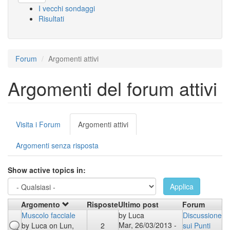
I vecchi sondaggi
Risultati
Forum
Argomenti attivi
Argomenti del forum attivi
Schede
Visita i Forum
Argomenti attivi
(scheda
primarie
attiva)
Argomenti senza risposta
Show active topics in:
Applica
Argomento
Risposte
Ultimo post
Forum
Muscolo facciale
by
Luca
Discussione
Mar, 26/03/2013 -
by
Luca
on Lun,
2
sui Punti