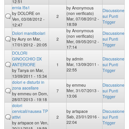
12:51
ernia l5s1
by
Anonymous
Discussione
by
DOLORE
on
(non verificato)
2
sui Punti
Mar, 07/08/2012 -
Ven, 03/08/2012 -
Trigger
18:59
12:47
by
Anonymous
Dolori mandibolari
Discussione
(non verificato)
by
Aury
on Mar,
2
sui Punti
Mer, 09/05/2012 -
17/01/2012 - 20:05
Trigger
17:14
DOLORI
GINOCCHIO DX
by
admin
Discussione
Mar, 13/09/2011 -
ANTERIORE
1
sui Punti
22:55
by
Tanya
on Mar,
Trigger
13/09/2011 - 15:34
dolori e disturbi in
by
emmeu
Discussione
zona ascellare
Mer, 31/07/2013 -
7
sui Punti
by
emmeu
on Dom,
13:06
Trigger
28/07/2013 - 19:18
dolori
cervicali/nausea TP
by
artspace
Discussione
Sab, 23/01/2016 -
attivi
2
sui Punti
22:04
by
artspace
on Ven,
Trigger
20/11/2015 - 19:59