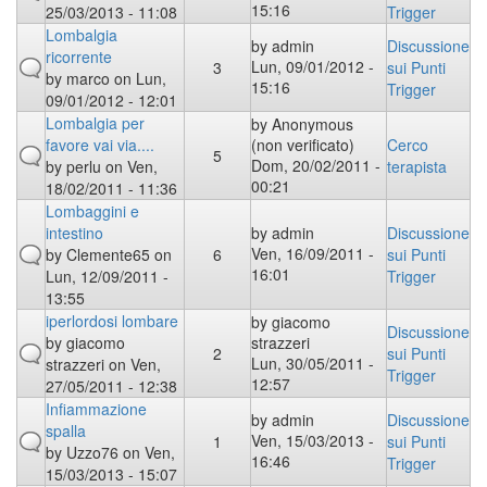
15:16
25/03/2013 - 11:08
Trigger
Lombalgia
by
admin
Discussione
ricorrente
Lun, 09/01/2012 -
3
sui Punti
by
marco
on Lun,
15:16
Trigger
09/01/2012 - 12:01
Lombalgia per
by
Anonymous
favore vai via....
(non verificato)
Cerco
5
Dom, 20/02/2011 -
by
perlu
on Ven,
terapista
00:21
18/02/2011 - 11:36
Lombaggini e
intestino
by
admin
Discussione
Ven, 16/09/2011 -
by
Clemente65
on
6
sui Punti
16:01
Lun, 12/09/2011 -
Trigger
13:55
iperlordosi lombare
by
giacomo
Discussione
by
giacomo
strazzeri
2
sui Punti
Lun, 30/05/2011 -
strazzeri
on Ven,
Trigger
12:57
27/05/2011 - 12:38
Infiammazione
by
admin
Discussione
spalla
Ven, 15/03/2013 -
1
sui Punti
by
Uzzo76
on Ven,
16:46
Trigger
15/03/2013 - 15:07